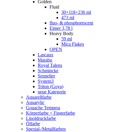
Golden
Fluid
30+118+236 ml
473 ml
fluo- & phosphorescent
Eimer 3,78 l
Heavy Body
59 ml
Mica Flakes
OPEN
Lascaux
Marabu
Royal Talens
Schmincke
Sennelier
System3
Triton (Goya)
neue Kategorie
Aquarellfarbe
Aquarylic
Gouache Tempera
Körperfarbe + Fingerfarbe
Linoldruckfarbe
Ölfarbe
Spezial-/Metallfarben