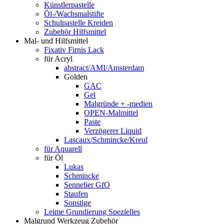
Künstlerpastelle
Öl-/Wachsmalstifte
Schulpastelle Kreiden
Zubehör Hilfsmittel
Mal- und Hilfsmittel
Fixativ Firnis Lack
für Acryl
abstract/AMI/Amsterdam
Golden
GAC
Gel
Malgründe + -medien
OPEN-Malmittel
Paste
Verzögerer Liquid
Lascaux/Schmincke/Kreul
für Aquarell
für Öl
Lukas
Schmincke
Sennelier GfO
Staufen
Sonstige
Leime Grundierung Spezielles
Malgrund Werkzeug Zubehör