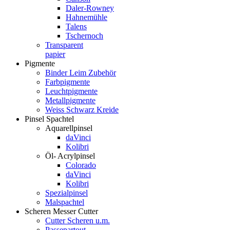
Daler-Rowney
Hahnemühle
Talens
Tschernoch
Transparent
papier
Pigmente
Binder Leim Zubehör
Farbpigmente
Leuchtpigmente
Metallpigmente
Weiss Schwarz Kreide
Pinsel Spachtel
Aquarellpinsel
daVinci
Kolibri
Öl- Acrylpinsel
Colorado
daVinci
Kolibri
Spezialpinsel
Malspachtel
Scheren Messer Cutter
Cutter Scheren u.m.
Passepartout