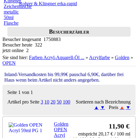
Rohrer & Klingner erka-rapid
Besucherzähler
Besucher insgesamt 1750883
Besucher heute 322
jetzt online 2
Sie sind hier:
Farben Acryl-Aquarell-Öl ...
»
Acrylfarbe
»
Golden
»
OPEN
Inland-Versandkosten bis 99,99€ pauschal 6,90€, darüber frei
Haus wenn beim Artikel nicht anders angegeben.
Seite 1 von 1
Artikel pro Seite
3
10
20
50
100
Sortieren nach Bezeichnung
▲
▼
Preis
▲
▼
Golden
11,90 €
OPEN
entspricht 20,17 € / 100 ml
Acryl