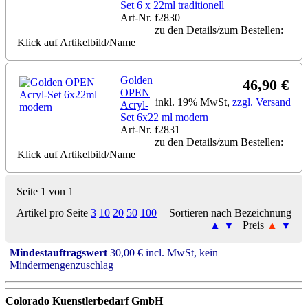
Set 6 x 22ml traditionell
Art-Nr. f2830
zu den Details/zum Bestellen:
Klick auf Artikelbild/Name
Golden
46,90 €
OPEN
inkl. 19% MwSt,
zzgl. Versand
Acryl-
Set 6x22 ml modern
Art-Nr. f2831
zu den Details/zum Bestellen:
Klick auf Artikelbild/Name
Seite 1 von 1
Artikel pro Seite
3
10
20
50
100
Sortieren nach Bezeichnung
▲
▼
Preis
▲
▼
Mindestauftragswert
30,00 € incl. MwSt, kein
Mindermengenzuschlag
Colorado Kuenstlerbedarf GmbH