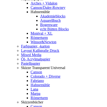
Arches + Vidalon
Canson/Daler-Rowney
Hahnemühle
Akademieblocks
Aquarellbuch
Bogenware
echt Bütten Blocks
Montval + XL
Römerturm
Winsor&Newton
Farbpapier, -karton
Layout Kalligrafie Druck
Mixed Media
Öl- Acrylmalpapier
Pastellpapier
Skizze Transparent Universal
Canson
Colorado + Diverse
Fabriano
Hahnemühle
Lana
Marpa
Römerturm
Skizzenbücher
Canson