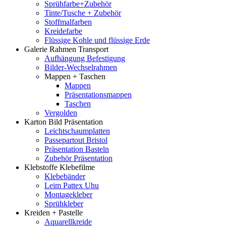
Sprühfarbe+Zubehör
Tinte/Tusche + Zubehör
Stoffmalfarben
Kreidefarbe
Flüssige Kohle und flüssige Erde
Galerie Rahmen Transport
Aufhängung Befestigung
Bilder-Wechselrahmen
Mappen + Taschen
Mappen
Präsentationsmappen
Taschen
Vergolden
Karton Bild Präsentation
Leichtschaumplatten
Passepartout Bristol
Präsentation Basteln
Zubehör Präsentation
Klebstoffe Klebefilme
Klebebänder
Leim Pattex Uhu
Montagekleber
Sprühkleber
Kreiden + Pastelle
Aquarellkreide