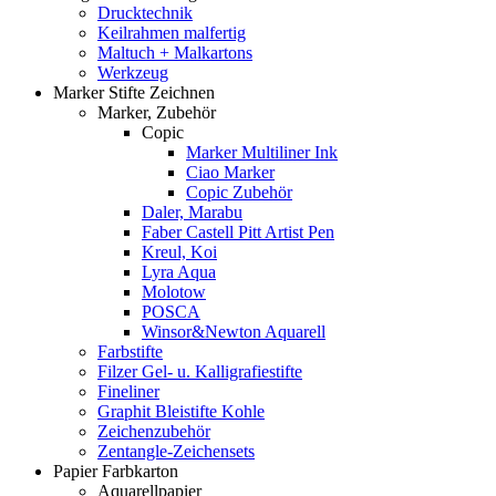
Drucktechnik
Keilrahmen malfertig
Maltuch + Malkartons
Werkzeug
Marker Stifte Zeichnen
Marker, Zubehör
Copic
Marker Multiliner Ink
Ciao Marker
Copic Zubehör
Daler, Marabu
Faber Castell Pitt Artist Pen
Kreul, Koi
Lyra Aqua
Molotow
POSCA
Winsor&Newton Aquarell
Farbstifte
Filzer Gel- u. Kalligrafiestifte
Fineliner
Graphit Bleistifte Kohle
Zeichenzubehör
Zentangle-Zeichensets
Papier Farbkarton
Aquarellpapier