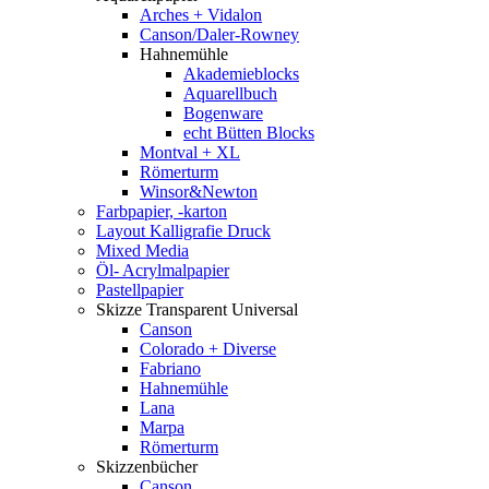
Arches + Vidalon
Canson/Daler-Rowney
Hahnemühle
Akademieblocks
Aquarellbuch
Bogenware
echt Bütten Blocks
Montval + XL
Römerturm
Winsor&Newton
Farbpapier, -karton
Layout Kalligrafie Druck
Mixed Media
Öl- Acrylmalpapier
Pastellpapier
Skizze Transparent Universal
Canson
Colorado + Diverse
Fabriano
Hahnemühle
Lana
Marpa
Römerturm
Skizzenbücher
Canson