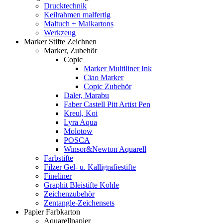
Drucktechnik
Keilrahmen malfertig
Maltuch + Malkartons
Werkzeug
Marker Stifte Zeichnen
Marker, Zubehör
Copic
Marker Multiliner Ink
Ciao Marker
Copic Zubehör
Daler, Marabu
Faber Castell Pitt Artist Pen
Kreul, Koi
Lyra Aqua
Molotow
POSCA
Winsor&Newton Aquarell
Farbstifte
Filzer Gel- u. Kalligrafiestifte
Fineliner
Graphit Bleistifte Kohle
Zeichenzubehör
Zentangle-Zeichensets
Papier Farbkarton
Aquarellpapier