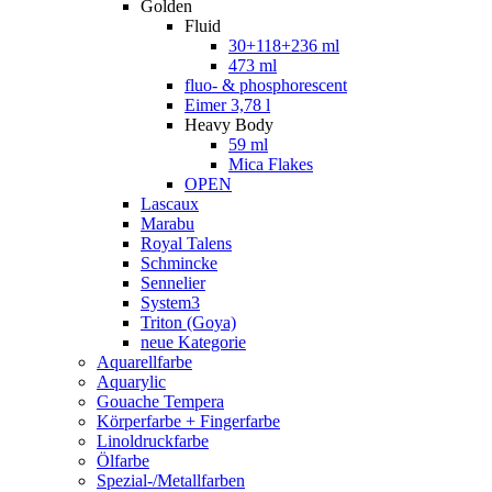
Golden
Fluid
30+118+236 ml
473 ml
fluo- & phosphorescent
Eimer 3,78 l
Heavy Body
59 ml
Mica Flakes
OPEN
Lascaux
Marabu
Royal Talens
Schmincke
Sennelier
System3
Triton (Goya)
neue Kategorie
Aquarellfarbe
Aquarylic
Gouache Tempera
Körperfarbe + Fingerfarbe
Linoldruckfarbe
Ölfarbe
Spezial-/Metallfarben