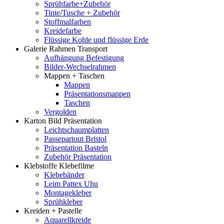
Sprühfarbe+Zubehör
Tinte/Tusche + Zubehör
Stoffmalfarben
Kreidefarbe
Flüssige Kohle und flüssige Erde
Galerie Rahmen Transport
Aufhängung Befestigung
Bilder-Wechselrahmen
Mappen + Taschen
Mappen
Präsentationsmappen
Taschen
Vergolden
Karton Bild Präsentation
Leichtschaumplatten
Passepartout Bristol
Präsentation Basteln
Zubehör Präsentation
Klebstoffe Klebefilme
Klebebänder
Leim Pattex Uhu
Montagekleber
Sprühkleber
Kreiden + Pastelle
Aquarellkreide