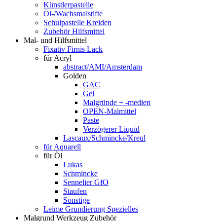
Künstlerpastelle
Öl-/Wachsmalstifte
Schulpastelle Kreiden
Zubehör Hilfsmittel
Mal- und Hilfsmittel
Fixativ Firnis Lack
für Acryl
abstract/AMI/Amsterdam
Golden
GAC
Gel
Malgründe + -medien
OPEN-Malmittel
Paste
Verzögerer Liquid
Lascaux/Schmincke/Kreul
für Aquarell
für Öl
Lukas
Schmincke
Sennelier GfO
Staufen
Sonstige
Leime Grundierung Spezielles
Malgrund Werkzeug Zubehör