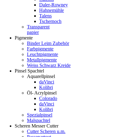
Daler-Rowney
Hahnemühle
Talens
Tschernoch
Transparent
papier
Pigmente
Binder Leim Zubehör
Farbpigmente
Leuchtpigmente
Metallpigmente
Weiss Schwarz Kreide
Pinsel Spachtel
Aquarellpinsel
daVinci
Kolibri
Öl- Acrylpinsel
Colorado
daVinci
Kolibri
Spezialpinsel
Malspachtel
Scheren Messer Cutter
Cutter Scheren u.m.
Passepartout