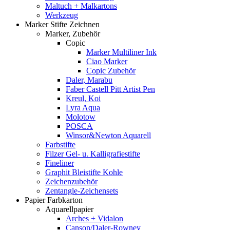
Maltuch + Malkartons
Werkzeug
Marker Stifte Zeichnen
Marker, Zubehör
Copic
Marker Multiliner Ink
Ciao Marker
Copic Zubehör
Daler, Marabu
Faber Castell Pitt Artist Pen
Kreul, Koi
Lyra Aqua
Molotow
POSCA
Winsor&Newton Aquarell
Farbstifte
Filzer Gel- u. Kalligrafiestifte
Fineliner
Graphit Bleistifte Kohle
Zeichenzubehör
Zentangle-Zeichensets
Papier Farbkarton
Aquarellpapier
Arches + Vidalon
Canson/Daler-Rowney