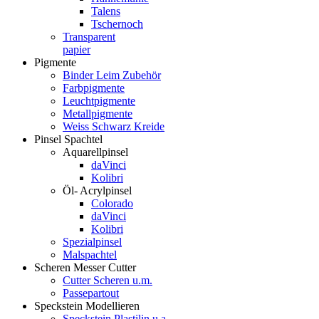
Talens
Tschernoch
Transparent
papier
Pigmente
Binder Leim Zubehör
Farbpigmente
Leuchtpigmente
Metallpigmente
Weiss Schwarz Kreide
Pinsel Spachtel
Aquarellpinsel
daVinci
Kolibri
Öl- Acrylpinsel
Colorado
daVinci
Kolibri
Spezialpinsel
Malspachtel
Scheren Messer Cutter
Cutter Scheren u.m.
Passepartout
Speckstein Modellieren
Speckstein Plastilin u.a.