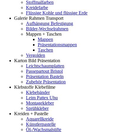
Stoffmalfarben
Kreidefarbe
Flüssige Kohle und flüssige Erde
Galerie Rahmen Transport
Aufhängung Befestigung
Bilder-Wechselrahmen
Mappen + Taschen
Mappen
Präsentationsmappen
Taschen
Vergolden
Karton Bild Präsentation
Leichtschaumplatten
Passepartout Bristol
Präsentation Basteln
Zubehör Präsentation
Klebstoffe Klebefilme
Klebebänder
Leim Pattex Uhu
Montagekleber
Sprühkleber
Kreiden + Pastelle
Aquarellkreide
Künstlerpastelle
Öl-/Wachsmalstifte