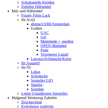
Schulpastelle Kreiden
Zubehör Hilfsmittel
Mal- und Hilfsmittel
Fixativ Firnis Lack
für Acryl
abstract/AMI/Amsterdam
Golden
GAC
Gel
Malgründe + -medien
OPEN-Malmittel
Paste
Verzögerer Liquid
Lascaux/Schmincke/Kreul
für Aquarell
für Öl
Lukas
Schmincke
Sennelier GfO
Staufen
Sonstige
Leime Grundierung Spezielles
Malgrund Werkzeug Zubehör
Drucktechnik
Keilrahmen malfertig