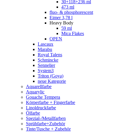
30+118+236 ml
473 ml
fluo- & phosphorescent
Eimer 3,78 l
Heavy Body
59 ml
Mica Flakes
OPEN
Lascaux
Marabu
Royal Talens
Schmincke
Sennelier
System3
Triton (Goya)
neue Kategorie
Aquarellfarbe
Aquarylic
Gouache Tempera
Körperfarbe + Fingerfarbe
Linoldruckfarbe
Ölfarbe
Spezial-/Metallfarben
Sprühfarbe+Zubehör
Tinte/Tusche + Zubehör