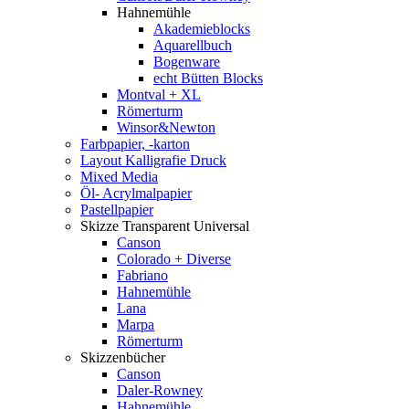
Hahnemühle
Akademieblocks
Aquarellbuch
Bogenware
echt Bütten Blocks
Montval + XL
Römerturm
Winsor&Newton
Farbpapier, -karton
Layout Kalligrafie Druck
Mixed Media
Öl- Acrylmalpapier
Pastellpapier
Skizze Transparent Universal
Canson
Colorado + Diverse
Fabriano
Hahnemühle
Lana
Marpa
Römerturm
Skizzenbücher
Canson
Daler-Rowney
Hahnemühle