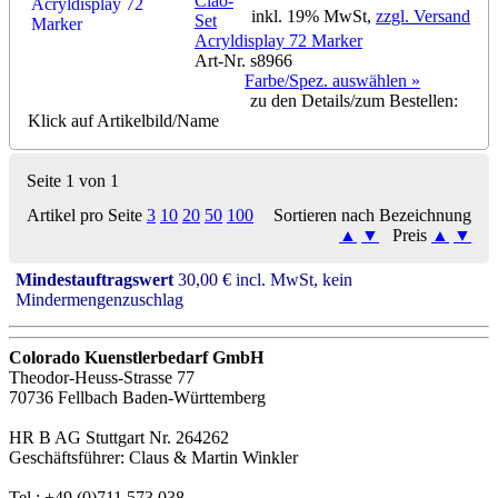
Ciao-
inkl. 19% MwSt,
zzgl. Versand
Set
Acryldisplay 72 Marker
Art-Nr. s8966
Farbe/Spez. auswählen »
zu den Details/zum Bestellen:
Klick auf Artikelbild/Name
Seite 1 von 1
Artikel pro Seite
3
10
20
50
100
Sortieren nach Bezeichnung
▲
▼
Preis
▲
▼
Mindestauftragswert
30,00 € incl. MwSt, kein
Mindermengenzuschlag
Colorado Kuenstlerbedarf GmbH
Theodor-Heuss-Strasse 77
70736 Fellbach Baden-Württemberg
HR B AG Stuttgart Nr. 264262
Geschäftsführer: Claus & Martin Winkler
Tel.: +49 (0)711 573 038