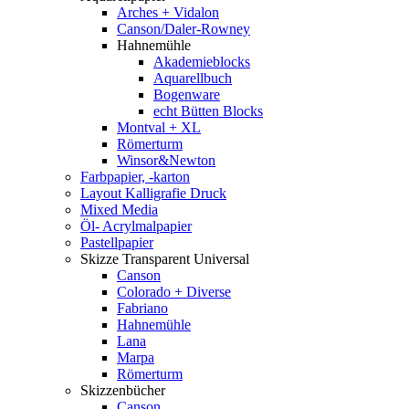
Arches + Vidalon
Canson/Daler-Rowney
Hahnemühle
Akademieblocks
Aquarellbuch
Bogenware
echt Bütten Blocks
Montval + XL
Römerturm
Winsor&Newton
Farbpapier, -karton
Layout Kalligrafie Druck
Mixed Media
Öl- Acrylmalpapier
Pastellpapier
Skizze Transparent Universal
Canson
Colorado + Diverse
Fabriano
Hahnemühle
Lana
Marpa
Römerturm
Skizzenbücher
Canson