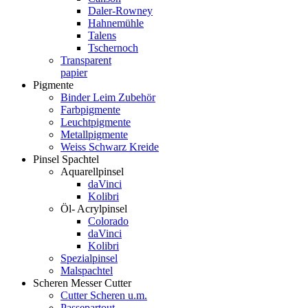
Daler-Rowney
Hahnemühle
Talens
Tschernoch
Transparent
papier
Pigmente
Binder Leim Zubehör
Farbpigmente
Leuchtpigmente
Metallpigmente
Weiss Schwarz Kreide
Pinsel Spachtel
Aquarellpinsel
daVinci
Kolibri
Öl- Acrylpinsel
Colorado
daVinci
Kolibri
Spezialpinsel
Malspachtel
Scheren Messer Cutter
Cutter Scheren u.m.
Passepartout