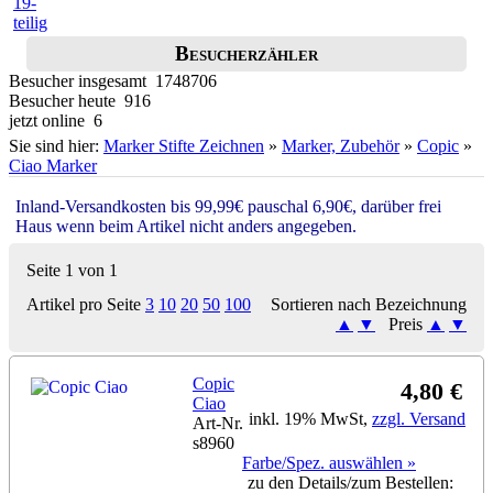
Besucherzähler
Besucher insgesamt 1748706
Besucher heute 916
jetzt online 6
Sie sind hier:
Marker Stifte Zeichnen
»
Marker, Zubehör
»
Copic
»
Ciao Marker
Inland-Versandkosten bis 99,99€ pauschal 6,90€, darüber frei
Haus wenn beim Artikel nicht anders angegeben.
Seite 1 von 1
Artikel pro Seite
3
10
20
50
100
Sortieren nach Bezeichnung
▲
▼
Preis
▲
▼
Copic
4,80 €
Ciao
inkl. 19% MwSt,
zzgl. Versand
Art-Nr.
s8960
Farbe/Spez. auswählen »
zu den Details/zum Bestellen: