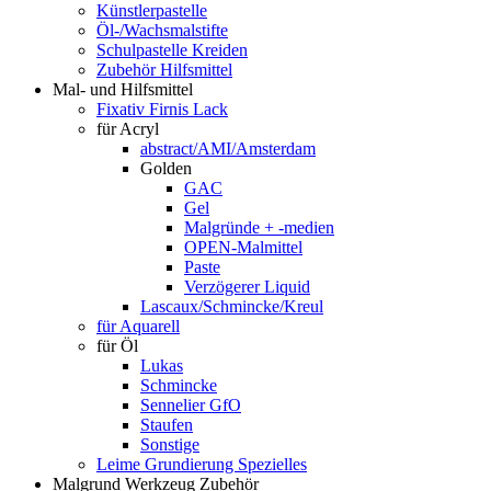
Künstlerpastelle
Öl-/Wachsmalstifte
Schulpastelle Kreiden
Zubehör Hilfsmittel
Mal- und Hilfsmittel
Fixativ Firnis Lack
für Acryl
abstract/AMI/Amsterdam
Golden
GAC
Gel
Malgründe + -medien
OPEN-Malmittel
Paste
Verzögerer Liquid
Lascaux/Schmincke/Kreul
für Aquarell
für Öl
Lukas
Schmincke
Sennelier GfO
Staufen
Sonstige
Leime Grundierung Spezielles
Malgrund Werkzeug Zubehör