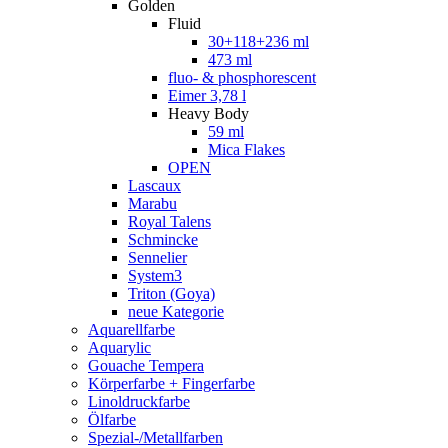
Golden
Fluid
30+118+236 ml
473 ml
fluo- & phosphorescent
Eimer 3,78 l
Heavy Body
59 ml
Mica Flakes
OPEN
Lascaux
Marabu
Royal Talens
Schmincke
Sennelier
System3
Triton (Goya)
neue Kategorie
Aquarellfarbe
Aquarylic
Gouache Tempera
Körperfarbe + Fingerfarbe
Linoldruckfarbe
Ölfarbe
Spezial-/Metallfarben