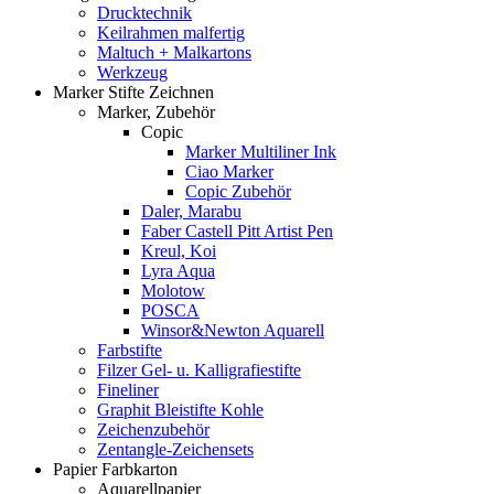
Drucktechnik
Keilrahmen malfertig
Maltuch + Malkartons
Werkzeug
Marker Stifte Zeichnen
Marker, Zubehör
Copic
Marker Multiliner Ink
Ciao Marker
Copic Zubehör
Daler, Marabu
Faber Castell Pitt Artist Pen
Kreul, Koi
Lyra Aqua
Molotow
POSCA
Winsor&Newton Aquarell
Farbstifte
Filzer Gel- u. Kalligrafiestifte
Fineliner
Graphit Bleistifte Kohle
Zeichenzubehör
Zentangle-Zeichensets
Papier Farbkarton
Aquarellpapier