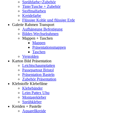
Sprühfarbe+Zubehör
Tinte/Tusche + Zubehör
Stoffmalfarben
Kreidefarbe
Flüssige Kohle und flüssige Erde
Galerie Rahmen Transport
Aufhängung Befestigung
Bilder-Wechselrahmen
Mappen + Taschen
Mappen
Präsentationsmappen
Taschen
Vergolden
Karton Bild Präsentation
Leichtschaumplatten
Passepartout Bristol
Präsentation Basteln
Zubehör Präsentation
Klebstoffe Klebefilme
Klebebänder
Leim Pattex Uhu
Montagekleber
Sprühkleber
Kreiden + Pastelle
Aquarellkreide