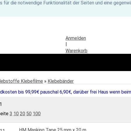
s für die notwendige Funktionalität der Seiten und eine gegenwä
Anmelden
|
Warenkorb
lebstoffe Klebefilme
»
Klebebänder
dkosten bis 99,99€ pauschal 6,90€, darüber frei Haus wenn beim
1
Seite
3
10
20
50
100
HM Masking Tape 25 mm x 20 m