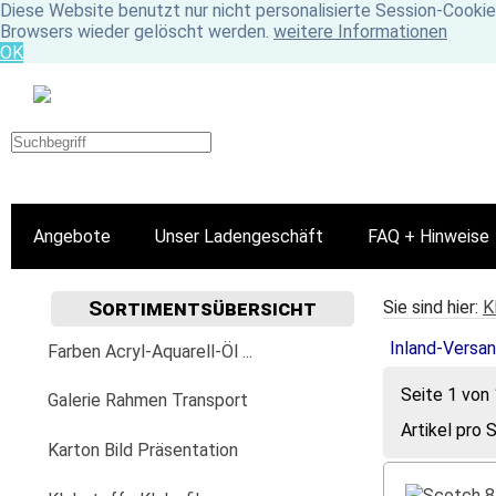
Diese Website benutzt nur nicht personalisierte Session-Cookie
Browsers wieder gelöscht werden.
weitere Informationen
OK
Angebote
Unser Ladengeschäft
FAQ + Hinweise
Sortimentsübersicht
Sie sind hier:
K
Inland-Versan
Farben Acryl-Aquarell-Öl ...
Seite 1 von 
Acrylfarbe
Galerie Rahmen Transport
Artikel pro 
Golden
Aquarellfarbe
Aufhängung Befestigung
Karton Bild Präsentation
Fluid
Lascaux
Aquarylic
Bilder-Wechselrahmen