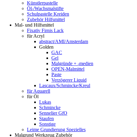
Künstlerpastelle
Öl-/Wachsmalstifte
Schulpastelle Kreiden
Zubehör Hilfsmittel
Mal- und Hilfsmittel
Fixativ Firnis Lack
für Acryl
abstract/AMI/Amsterdam
Golden
GAC
Gel
Malgründe + -medien
OPEN-Malmittel
Paste
Verzögerer Liquid
Lascaux/Schmincke/Kreul
für Aquarell
für Öl
Lukas
Schmincke
Sennelier GfO
Staufen
Sonstige
Leime Grundierung Spezielles
Malgrund Werkzeug Zubehör