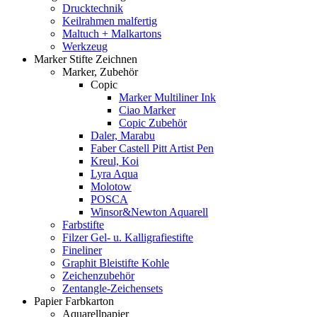
Drucktechnik
Keilrahmen malfertig
Maltuch + Malkartons
Werkzeug
Marker Stifte Zeichnen
Marker, Zubehör
Copic
Marker Multiliner Ink
Ciao Marker
Copic Zubehör
Daler, Marabu
Faber Castell Pitt Artist Pen
Kreul, Koi
Lyra Aqua
Molotow
POSCA
Winsor&Newton Aquarell
Farbstifte
Filzer Gel- u. Kalligrafiestifte
Fineliner
Graphit Bleistifte Kohle
Zeichenzubehör
Zentangle-Zeichensets
Papier Farbkarton
Aquarellpapier