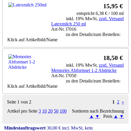
15,95 €
entspricht 6,38 € / 100 ml
inkl. 19% MwSt,
zzgl. Versand
Latexmilch 250 ml
Art-Nr. l7016
zu den Details/zum Bestellen:
Klick auf Artikelbild/Name
18,50 €
inkl. 19% MwSt,
zzgl. Versand
Memories Abformset 1-2 Abdrücke
Art-Nr. l7050
zu den Details/zum Bestellen:
Klick auf Artikelbild/Name
Seite 1 von 2
1
2
»
Artikel pro Seite
3
10
20
50
100
Sortieren nach Bezeichnung
▲
▼
Preis
▲
▼
Mindestauftragswert
30,00 € incl. MwSt, kein