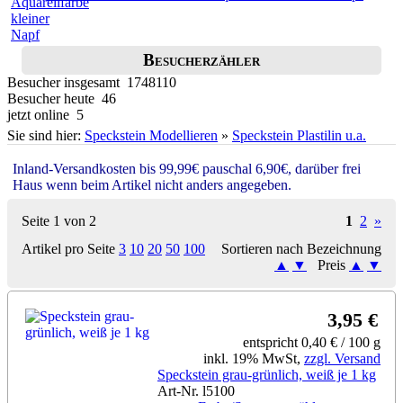
Besucherzähler
Besucher insgesamt 1748110
Besucher heute 46
jetzt online 5
Sie sind hier:
Speckstein Modellieren
»
Speckstein Plastilin u.a.
Inland-Versandkosten bis 99,99€ pauschal 6,90€, darüber frei
Haus wenn beim Artikel nicht anders angegeben.
Seite 1 von 2
1
2
»
Artikel pro Seite
3
10
20
50
100
Sortieren nach Bezeichnung
▲
▼
Preis
▲
▼
3,95 €
entspricht 0,40 € / 100 g
inkl. 19% MwSt,
zzgl. Versand
Speckstein grau-grünlich, weiß je 1 kg
Art-Nr. l5100