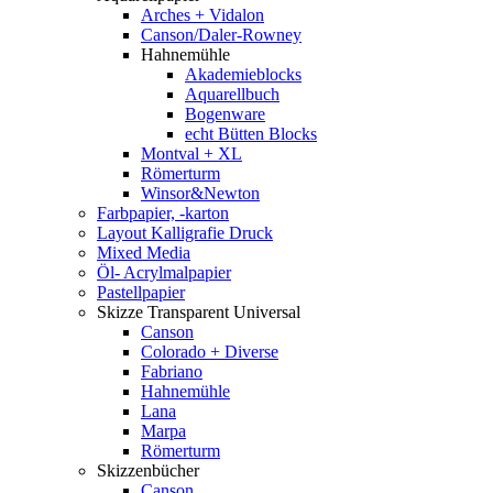
Arches + Vidalon
Canson/Daler-Rowney
Hahnemühle
Akademieblocks
Aquarellbuch
Bogenware
echt Bütten Blocks
Montval + XL
Römerturm
Winsor&Newton
Farbpapier, -karton
Layout Kalligrafie Druck
Mixed Media
Öl- Acrylmalpapier
Pastellpapier
Skizze Transparent Universal
Canson
Colorado + Diverse
Fabriano
Hahnemühle
Lana
Marpa
Römerturm
Skizzenbücher
Canson