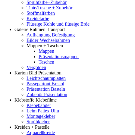
Sprühfarbe+Zubehör
Tinte/Tusche + Zubehör
Stoffmalfarben
Kreidefarbe
Flüssige Kohle und flüssige Erde
Galerie Rahmen Transport
Aufhängung Befestigung
Bilder-Wechselrahmen
Mappen + Taschen
Mappen
Präsentationsmappen
Taschen
Vergolden
Karton Bild Präsentation
Leichtschaumplatten
Passepartout Bristol
Präsentation Basteln
Zubehör Präsentation
Klebstoffe Klebefilme
Klebebänder
Leim Pattex Uhu
Montagekleber
Sprühkleber
Kreiden + Pastelle
Aquarellkreide