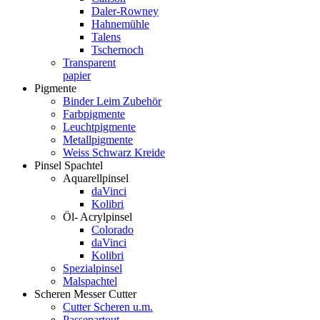
Daler-Rowney
Hahnemühle
Talens
Tschernoch
Transparent
papier
Pigmente
Binder Leim Zubehör
Farbpigmente
Leuchtpigmente
Metallpigmente
Weiss Schwarz Kreide
Pinsel Spachtel
Aquarellpinsel
daVinci
Kolibri
Öl- Acrylpinsel
Colorado
daVinci
Kolibri
Spezialpinsel
Malspachtel
Scheren Messer Cutter
Cutter Scheren u.m.
Passepartout