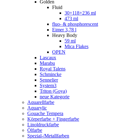
Golden
Fluid
30+118+236 ml
473 ml
fluo- & phosphorescent
Eimer 3,78 l
Heavy Body
59 ml
Mica Flakes
OPEN
Lascaux
Marabu
Royal Talens
Schmincke
Sennelier
System3
Triton (Goya)
neue Kategorie
Aquarellfarbe
Aquarylic
Gouache Tempera
Körperfarbe + Fingerfarbe
Linoldruckfarbe
Ölfarbe
Spezial-/Metallfarben