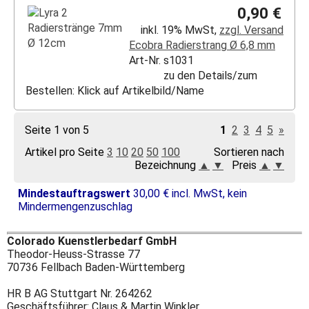
0,90 €
inkl. 19% MwSt,
zzgl. Versand
Ecobra Radierstrang Ø 6,8 mm
Art-Nr. s1031
zu den Details/zum
Bestellen: Klick auf Artikelbild/Name
Seite 1 von 5
1
2
3
4
5
»
Artikel pro Seite
3
10
20
50
100
Sortieren nach
Bezeichnung
▲
▼
Preis
▲
▼
Mindestauftragswert
30,00 € incl. MwSt, kein
Mindermengenzuschlag
Colorado Kuenstlerbedarf GmbH
Theodor-Heuss-Strasse 77
70736 Fellbach Baden-Württemberg
HR B AG Stuttgart Nr. 264262
Geschäftsführer: Claus & Martin Winkler