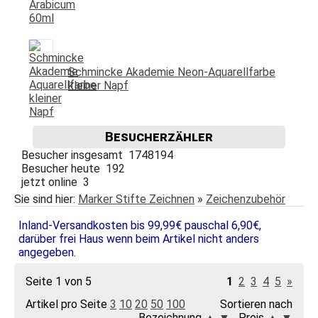
Schmincke Akademie Neon-Aquarellfarbe
kleiner Napf
Besucherzähler
Besucher insgesamt 1748194
Besucher heute 192
jetzt online 3
Sie sind hier:
Marker Stifte Zeichnen
»
Zeichenzubehör
Inland-Versandkosten bis 99,99€ pauschal 6,90€,
darüber frei Haus wenn beim Artikel nicht anders
angegeben.
Seite 1 von 5
1
2
3
4
5
»
Artikel pro Seite
3
10
20
50
100
Sortieren nach
Bezeichnung
▲
▼
Preis
▲
▼