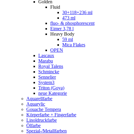
Golden
Fluid
30+118+236 ml
473 ml
fluo- & phosphorescent
Eimer 3,78 l
Heavy Body
59 ml
Mica Flakes
OPEN
Lascaux
Marabu
Royal Talens
Schmincke
Sennelier
System3
Triton (Goya)
neue Kategorie
Aquarellfarbe
Aquarylic
Gouache Tempera
Körperfarbe + Fingerfarbe
Linoldruckfarbe
Ölfarbe
Spezial-/Metallfarben