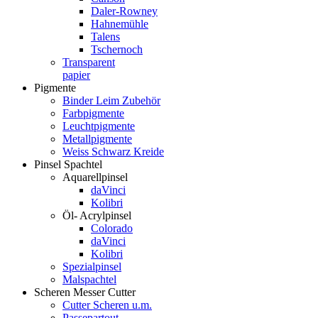
Daler-Rowney
Hahnemühle
Talens
Tschernoch
Transparent
papier
Pigmente
Binder Leim Zubehör
Farbpigmente
Leuchtpigmente
Metallpigmente
Weiss Schwarz Kreide
Pinsel Spachtel
Aquarellpinsel
daVinci
Kolibri
Öl- Acrylpinsel
Colorado
daVinci
Kolibri
Spezialpinsel
Malspachtel
Scheren Messer Cutter
Cutter Scheren u.m.
Passepartout