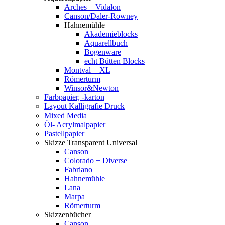
Arches + Vidalon
Canson/Daler-Rowney
Hahnemühle
Akademieblocks
Aquarellbuch
Bogenware
echt Bütten Blocks
Montval + XL
Römerturm
Winsor&Newton
Farbpapier, -karton
Layout Kalligrafie Druck
Mixed Media
Öl- Acrylmalpapier
Pastellpapier
Skizze Transparent Universal
Canson
Colorado + Diverse
Fabriano
Hahnemühle
Lana
Marpa
Römerturm
Skizzenbücher
Canson