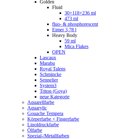
Golden
Fluid
30+118+236 ml
473 ml
fluo- & phosphorescent
Eimer 3,78 l
Heavy Body
59 ml
Mica Flakes
OPEN
Lascaux
Marabu
Royal Talens
Schmincke
Sennelier
System3
Triton (Goya)
neue Kategorie
Aquarellfarbe
Aquarylic
Gouache Tempera
Körperfarbe + Fingerfarbe
Linoldruckfarbe
Ölfarbe
Spezial-/Metallfarben