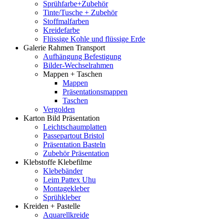
Sprühfarbe+Zubehör
Tinte/Tusche + Zubehör
Stoffmalfarben
Kreidefarbe
Flüssige Kohle und flüssige Erde
Galerie Rahmen Transport
Aufhängung Befestigung
Bilder-Wechselrahmen
Mappen + Taschen
Mappen
Präsentationsmappen
Taschen
Vergolden
Karton Bild Präsentation
Leichtschaumplatten
Passepartout Bristol
Präsentation Basteln
Zubehör Präsentation
Klebstoffe Klebefilme
Klebebänder
Leim Pattex Uhu
Montagekleber
Sprühkleber
Kreiden + Pastelle
Aquarellkreide