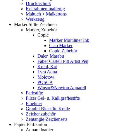
Drucktechnik
Keilrahmen malfertig
Maltuch + Malkartons
Werkzeug
Marker Stifte Zeichnen
Marker, Zubehör
Copic
Marker Multiliner Ink
Ciao Marker
Copic Zubehör
Daler, Marabu
Faber Castell Pitt Artist Pen
Kreul, Koi
Lyra Aqua
Molotow
POSCA
Winsor&Newton Aquarell
Farbstifte
Filzer Gel- u. Kalligrafiestifte
Fineliner
Graphit Bleistifte Kohle
Zeichenzubehör
Zentangle-Zeichensets
Papier Farbkarton
Aquarellpapier