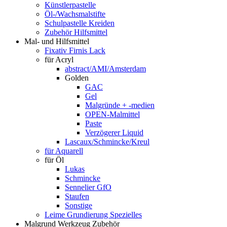
Künstlerpastelle
Öl-/Wachsmalstifte
Schulpastelle Kreiden
Zubehör Hilfsmittel
Mal- und Hilfsmittel
Fixativ Firnis Lack
für Acryl
abstract/AMI/Amsterdam
Golden
GAC
Gel
Malgründe + -medien
OPEN-Malmittel
Paste
Verzögerer Liquid
Lascaux/Schmincke/Kreul
für Aquarell
für Öl
Lukas
Schmincke
Sennelier GfO
Staufen
Sonstige
Leime Grundierung Spezielles
Malgrund Werkzeug Zubehör