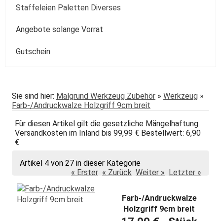
Kolibri
Colorado
Spezialpinsel
Passepartout
Paste
Sonstige
Speckstein Plastilin u.a.
Staffeleien Paletten Diverses
Molotow
Zentangle-Zeichensets
Aquarellbuch
Römerturm
Pastellpapier
Weiss Schwarz Kreide
daVinci
Malspachtel
Verzögerer Liquid
Werkzeug
Staffeleien
Angebote solange Vorrat
POSCA
Bogenware
Winsor&Newton
Skizze Transparent Universal
Kolibri
Paletten Pinselzubehör
Winsor&Newton Aquarell
Gutschein
echt Bütten Blocks
Canson
Skizzenbücher
Diverses Sonstiges
Colorado + Diverse
Canson
Transparent
papier
Fabriano
Daler-Rowney
Sie sind hier:
Malgrund Werkzeug Zubehör
»
Werkzeug
»
Farb-/Andruckwalze Holzgriff 9cm breit
Hahnemühle
Hahnemühle
Für diesen Artikel gilt die gesetzliche Mängelhaftung.
Lana
Talens
Versandkosten im Inland bis 99,99 € Bestellwert: 6,90
€
Marpa
Tschernoch
Artikel 4 von 27 in dieser Kategorie
Römerturm
« Erster
« Zurück
Weiter »
Letzter »
Farb-/Andruckwalze
Holzgriff 9cm breit