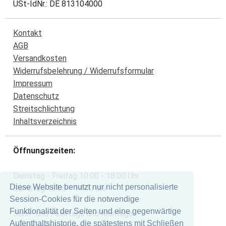
USt-IdNr.: DE 813104000
Kontakt
AGB
Versandkosten
Widerrufsbelehrung / Widerrufsformular
Impressum
Datenschutz
Streitschlichtung
Inhaltsverzeichnis
Öffnungszeiten:
Dienstag - Freitag 10:00 - 18:00 Uhr
Diese Website benutzt nur nicht personalisierte
Samstag 10:00 - 14:00 Uhr
Session-Cookies für die notwendige
Funktionalität der Seiten und eine gegenwärtige
Sonn- und Feiertags und Montags
Aufenthaltshistorie, die spätestens mit Schließen