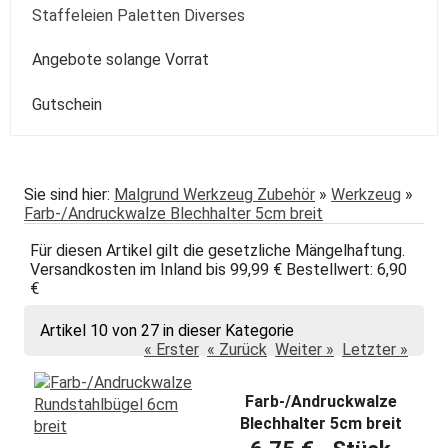
Kolibri
Colorado
Spezialpinsel
Passepartout
Paste
Sonstige
Speckstein Plastilin u.a.
Staffeleien Paletten Diverses
Molotow
Zentangle-Zeichensets
Aquarellbuch
Römerturm
Pastellpapier
Weiss Schwarz Kreide
daVinci
Malspachtel
Verzögerer Liquid
Werkzeug
Staffeleien
Angebote solange Vorrat
POSCA
Bogenware
Winsor&Newton
Skizze Transparent Universal
Kolibri
Paletten Pinselzubehör
Winsor&Newton Aquarell
Gutschein
echt Bütten Blocks
Canson
Skizzenbücher
Diverses Sonstiges
Colorado + Diverse
Canson
Transparent
papier
Fabriano
Daler-Rowney
Sie sind hier:
Malgrund Werkzeug Zubehör
»
Werkzeug
»
Farb-/Andruckwalze Blechhalter 5cm breit
Hahnemühle
Hahnemühle
Für diesen Artikel gilt die gesetzliche Mängelhaftung.
Lana
Talens
Versandkosten im Inland bis 99,99 € Bestellwert: 6,90
€
Marpa
Tschernoch
Artikel 10 von 27 in dieser Kategorie
Römerturm
« Erster
« Zurück
Weiter »
Letzter »
Farb-/Andruckwalze
Blechhalter 5cm breit