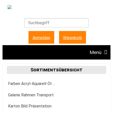
Anmelden
|
Warenkorb
Menü
Angebote
Sortimentsübersicht
Farben Acryl-Aquarell-Öl ...
Unser Ladengeschäft
Acrylfarbe
Galerie Rahmen Transport
FAQ + Hinweise
Golden
Aquarellfarbe
Aufhängung Befestigung
Karton Bild Präsentation