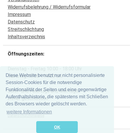
Widerrufsbelehrung / Widerrufsformular
Impressum
Datenschutz
Streitschlichtung
Inhaltsverzeichnis
Öffnungszeiten:
Dienstag - Freitag 10:00 - 18:00 Uhr
Diese Website benutzt nur nicht personalisierte
Samstag 10:00 - 14:00 Uhr
Session-Cookies für die notwendige
Funktionalität der Seiten und eine gegenwärtige
Sonn- und Feiertags und Montags
Aufenthaltshistorie, die spätestens mit Schließen
immer geschlossen
des Browsers wieder gelöscht werden.
weitere Informationen
Datenschutzhinweise
OK