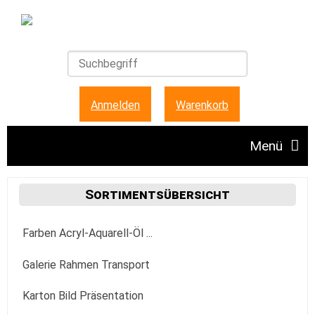
Anmelden
|
Warenkorb
Menü
Angebote
Sortimentsübersicht
Farben Acryl-Aquarell-Öl ...
Unser Ladengeschäft
Acrylfarbe
Galerie Rahmen Transport
FAQ + Hinweise
Golden
Aquarellfarbe
Aufhängung Befestigung
Karton Bild Präsentation