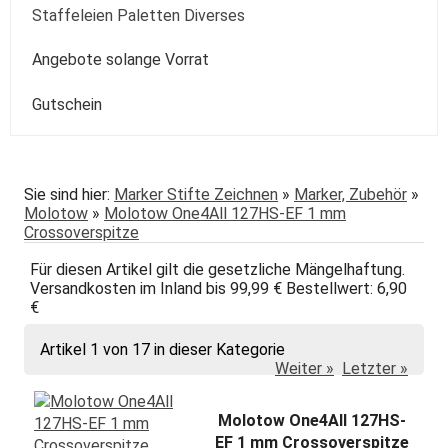
Kolibri
Colorado
Spezialpinsel
Passepartout
Paste
Sonstige
Speckstein Plastilin u.a.
Staffeleien Paletten Diverses
Molotow
Zentangle-Zeichensets
Aquarellbuch
Römerturm
Pastellpapier
Weiss Schwarz Kreide
daVinci
Malspachtel
Verzögerer Liquid
Werkzeug
Staffeleien
Angebote solange Vorrat
POSCA
Bogenware
Winsor&Newton
Skizze Transparent Universal
Kolibri
Paletten Pinselzubehör
Winsor&Newton Aquarell
Gutschein
echt Bütten Blocks
Canson
Skizzenbücher
Diverses Sonstiges
Colorado + Diverse
Canson
Transparent
papier
Fabriano
Daler-Rowney
Sie sind hier:
Marker Stifte Zeichnen
»
Marker, Zubehör
»
Molotow
»
Molotow One4All 127HS-EF 1 mm
Hahnemühle
Hahnemühle
Crossoverspitze
Lana
Talens
Für diesen Artikel gilt die gesetzliche Mängelhaftung.
Versandkosten im Inland bis 99,99 € Bestellwert: 6,90
Marpa
Tschernoch
€
Römerturm
Artikel 1 von 17 in dieser Kategorie
Weiter »
Letzter »
Molotow One4All 127HS-
EF 1 mm Crossoverspitze