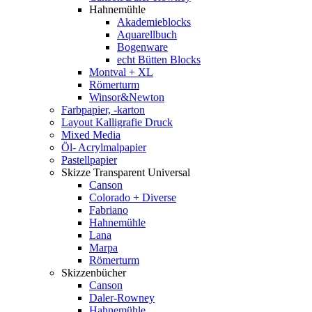
Hahnemühle
Akademieblocks
Aquarellbuch
Bogenware
echt Bütten Blocks
Montval + XL
Römerturm
Winsor&Newton
Farbpapier, -karton
Layout Kalligrafie Druck
Mixed Media
Öl- Acrylmalpapier
Pastellpapier
Skizze Transparent Universal
Canson
Colorado + Diverse
Fabriano
Hahnemühle
Lana
Marpa
Römerturm
Skizzenbücher
Canson
Daler-Rowney
Hahnemühle