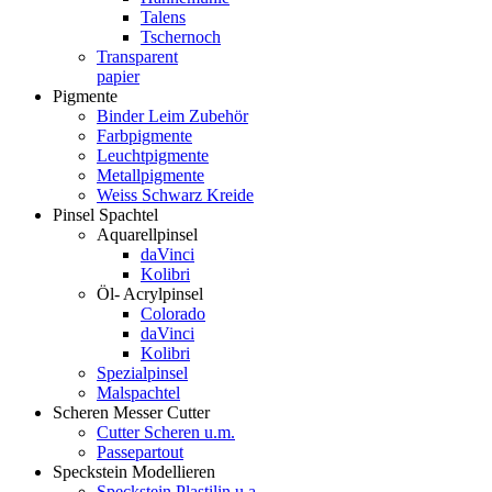
Talens
Tschernoch
Transparent
papier
Pigmente
Binder Leim Zubehör
Farbpigmente
Leuchtpigmente
Metallpigmente
Weiss Schwarz Kreide
Pinsel Spachtel
Aquarellpinsel
daVinci
Kolibri
Öl- Acrylpinsel
Colorado
daVinci
Kolibri
Spezialpinsel
Malspachtel
Scheren Messer Cutter
Cutter Scheren u.m.
Passepartout
Speckstein Modellieren
Speckstein Plastilin u.a.