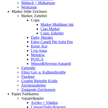
Maltuch + Malkartons
Werkzeug
Marker Stifte Zeichnen
Marker, Zubehör
Copic
Marker Multiliner Ink
Ciao Marker
Copic Zubehör
Daler, Marabu
Faber Castell Pitt Artist Pen
Kreul, Koi
Lyra Aqua
Molotow
POSCA
Winsor&Newton Aquarell
Farbstifte
Filzer Gel- u. Kalligrafiestifte
Fineliner
Graphit Bleistifte Kohle
Zeichenzubehör
Zentangle-Zeichensets
Papier Farbkarton
Aquarellpapier
Arches + Vidalon
Canson/Daler-Rowney