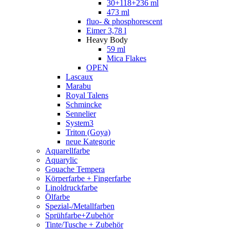
30+118+236 ml
473 ml
fluo- & phosphorescent
Eimer 3,78 l
Heavy Body
59 ml
Mica Flakes
OPEN
Lascaux
Marabu
Royal Talens
Schmincke
Sennelier
System3
Triton (Goya)
neue Kategorie
Aquarellfarbe
Aquarylic
Gouache Tempera
Körperfarbe + Fingerfarbe
Linoldruckfarbe
Ölfarbe
Spezial-/Metallfarben
Sprühfarbe+Zubehör
Tinte/Tusche + Zubehör