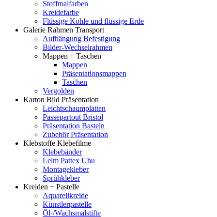
Stoffmalfarben
Kreidefarbe
Flüssige Kohle und flüssige Erde
Galerie Rahmen Transport
Aufhängung Befestigung
Bilder-Wechselrahmen
Mappen + Taschen
Mappen
Präsentationsmappen
Taschen
Vergolden
Karton Bild Präsentation
Leichtschaumplatten
Passepartout Bristol
Präsentation Basteln
Zubehör Präsentation
Klebstoffe Klebefilme
Klebebänder
Leim Pattex Uhu
Montagekleber
Sprühkleber
Kreiden + Pastelle
Aquarellkreide
Künstlerpastelle
Öl-/Wachsmalstifte