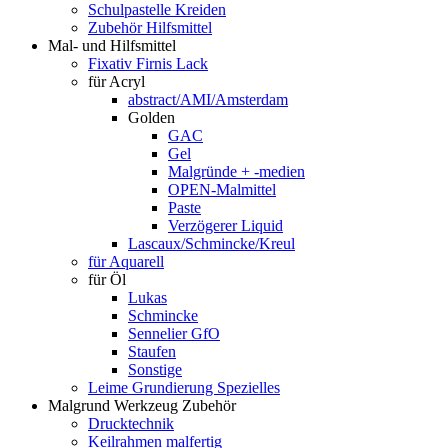
Schulpastelle Kreiden
Zubehör Hilfsmittel
Mal- und Hilfsmittel
Fixativ Firnis Lack
für Acryl
abstract/AMI/Amsterdam
Golden
GAC
Gel
Malgründe + -medien
OPEN-Malmittel
Paste
Verzögerer Liquid
Lascaux/Schmincke/Kreul
für Aquarell
für Öl
Lukas
Schmincke
Sennelier GfO
Staufen
Sonstige
Leime Grundierung Spezielles
Malgrund Werkzeug Zubehör
Drucktechnik
Keilrahmen malfertig