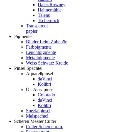
Daler-Rowney
Hahnemühle
Talens
Tschernoch
Transparent
papier
Pigmente
Binder Leim Zubehör
Farbpigmente
Leuchtpigmente
Metallpigmente
Weiss Schwarz Kreide
Pinsel Spachtel
Aquarellpinsel
daVinci
Kolibri
Öl- Acrylpinsel
Colorado
daVinci
Kolibri
Spezialpinsel
Malspachtel
Scheren Messer Cutter
Cutter Scheren u.m.
Passepartout