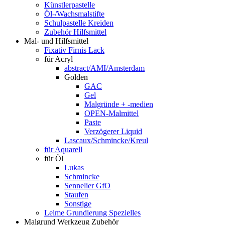
Künstlerpastelle
Öl-/Wachsmalstifte
Schulpastelle Kreiden
Zubehör Hilfsmittel
Mal- und Hilfsmittel
Fixativ Firnis Lack
für Acryl
abstract/AMI/Amsterdam
Golden
GAC
Gel
Malgründe + -medien
OPEN-Malmittel
Paste
Verzögerer Liquid
Lascaux/Schmincke/Kreul
für Aquarell
für Öl
Lukas
Schmincke
Sennelier GfO
Staufen
Sonstige
Leime Grundierung Spezielles
Malgrund Werkzeug Zubehör