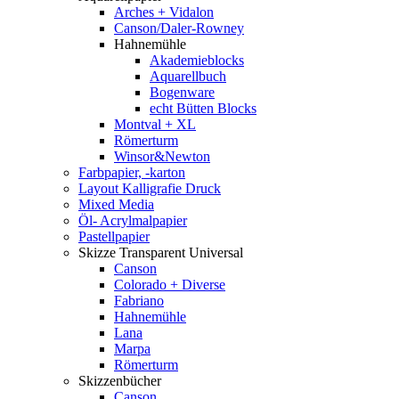
Arches + Vidalon
Canson/Daler-Rowney
Hahnemühle
Akademieblocks
Aquarellbuch
Bogenware
echt Bütten Blocks
Montval + XL
Römerturm
Winsor&Newton
Farbpapier, -karton
Layout Kalligrafie Druck
Mixed Media
Öl- Acrylmalpapier
Pastellpapier
Skizze Transparent Universal
Canson
Colorado + Diverse
Fabriano
Hahnemühle
Lana
Marpa
Römerturm
Skizzenbücher
Canson