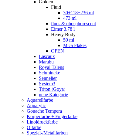
Golden
Fluid
30+118+236 ml
473 ml
fluo- & phosphorescent
Eimer 3,78 l
Heavy Body
59 ml
Mica Flakes
OPEN
Lascaux
Marabu
Royal Talens
Schmincke
Sennelier
System3
Triton (Goya)
neue Kategorie
Aquarellfarbe
Aquarylic
Gouache Tempera
Körperfarbe + Fingerfarbe
Linoldruckfarbe
Ölfarbe
Spezial-/Metallfarben