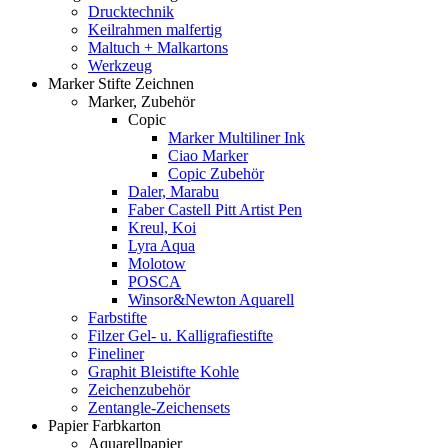
Drucktechnik
Keilrahmen malfertig
Maltuch + Malkartons
Werkzeug
Marker Stifte Zeichnen
Marker, Zubehör
Copic
Marker Multiliner Ink
Ciao Marker
Copic Zubehör
Daler, Marabu
Faber Castell Pitt Artist Pen
Kreul, Koi
Lyra Aqua
Molotow
POSCA
Winsor&Newton Aquarell
Farbstifte
Filzer Gel- u. Kalligrafiestifte
Fineliner
Graphit Bleistifte Kohle
Zeichenzubehör
Zentangle-Zeichensets
Papier Farbkarton
Aquarellpapier