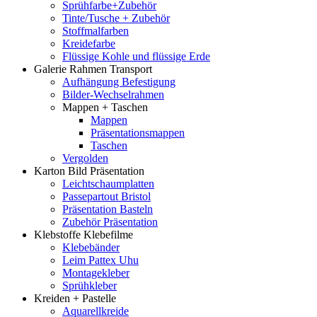
Sprühfarbe+Zubehör
Tinte/Tusche + Zubehör
Stoffmalfarben
Kreidefarbe
Flüssige Kohle und flüssige Erde
Galerie Rahmen Transport
Aufhängung Befestigung
Bilder-Wechselrahmen
Mappen + Taschen
Mappen
Präsentationsmappen
Taschen
Vergolden
Karton Bild Präsentation
Leichtschaumplatten
Passepartout Bristol
Präsentation Basteln
Zubehör Präsentation
Klebstoffe Klebefilme
Klebebänder
Leim Pattex Uhu
Montagekleber
Sprühkleber
Kreiden + Pastelle
Aquarellkreide