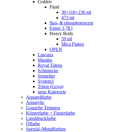
Golden
Fluid
30+118+236 ml
473 ml
fluo- & phosphorescent
Eimer 3,78 l
Heavy Body
59 ml
Mica Flakes
OPEN
Lascaux
Marabu
Royal Talens
Schmincke
Sennelier
System3
Triton (Goya)
neue Kategorie
Aquarellfarbe
Aquarylic
Gouache Tempera
Körperfarbe + Fingerfarbe
Linoldruckfarbe
Ölfarbe
Spezial-/Metallfarben