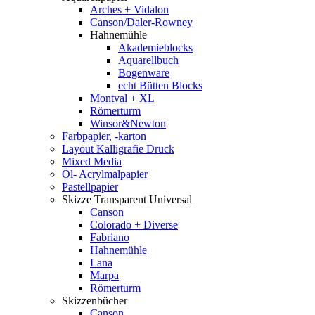
Arches + Vidalon
Canson/Daler-Rowney
Hahnemühle
Akademieblocks
Aquarellbuch
Bogenware
echt Bütten Blocks
Montval + XL
Römerturm
Winsor&Newton
Farbpapier, -karton
Layout Kalligrafie Druck
Mixed Media
Öl- Acrylmalpapier
Pastellpapier
Skizze Transparent Universal
Canson
Colorado + Diverse
Fabriano
Hahnemühle
Lana
Marpa
Römerturm
Skizzenbücher
Canson