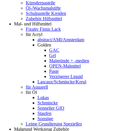
Künstlerpastelle
Öl-/Wachsmalstifte
Schulpastelle Kreiden
Zubehör Hilfsmittel
Mal- und Hilfsmittel
Fixativ Firnis Lack
für Acryl
abstract/AMI/Amsterdam
Golden
GAC
Gel
Malgründe + -medien
OPEN-Malmittel
Paste
Verzögerer Liquid
Lascaux/Schmincke/Kreul
für Aquarell
für Öl
Lukas
Schmincke
Sennelier GfO
Staufen
Sonstige
Leime Grundierung Spezielles
Malgrund Werkzeug Zubehör