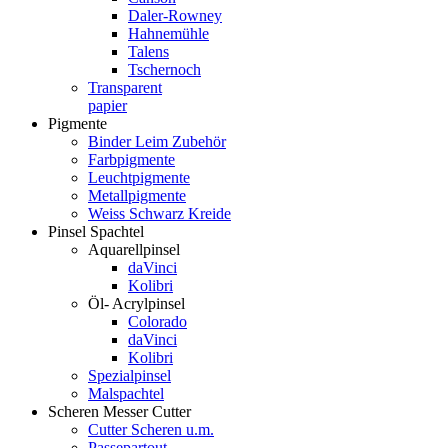
Daler-Rowney
Hahnemühle
Talens
Tschernoch
Transparent
papier
Pigmente
Binder Leim Zubehör
Farbpigmente
Leuchtpigmente
Metallpigmente
Weiss Schwarz Kreide
Pinsel Spachtel
Aquarellpinsel
daVinci
Kolibri
Öl- Acrylpinsel
Colorado
daVinci
Kolibri
Spezialpinsel
Malspachtel
Scheren Messer Cutter
Cutter Scheren u.m.
Passepartout