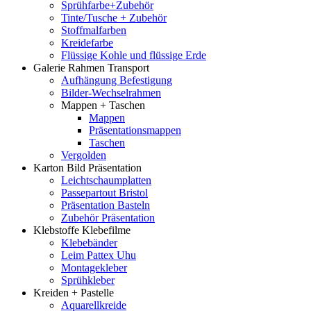
Sprühfarbe+Zubehör
Tinte/Tusche + Zubehör
Stoffmalfarben
Kreidefarbe
Flüssige Kohle und flüssige Erde
Galerie Rahmen Transport
Aufhängung Befestigung
Bilder-Wechselrahmen
Mappen + Taschen
Mappen
Präsentationsmappen
Taschen
Vergolden
Karton Bild Präsentation
Leichtschaumplatten
Passepartout Bristol
Präsentation Basteln
Zubehör Präsentation
Klebstoffe Klebefilme
Klebebänder
Leim Pattex Uhu
Montagekleber
Sprühkleber
Kreiden + Pastelle
Aquarellkreide