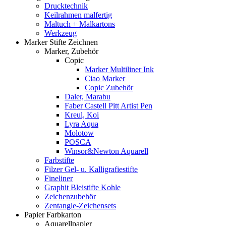
Drucktechnik
Keilrahmen malfertig
Maltuch + Malkartons
Werkzeug
Marker Stifte Zeichnen
Marker, Zubehör
Copic
Marker Multiliner Ink
Ciao Marker
Copic Zubehör
Daler, Marabu
Faber Castell Pitt Artist Pen
Kreul, Koi
Lyra Aqua
Molotow
POSCA
Winsor&Newton Aquarell
Farbstifte
Filzer Gel- u. Kalligrafiestifte
Fineliner
Graphit Bleistifte Kohle
Zeichenzubehör
Zentangle-Zeichensets
Papier Farbkarton
Aquarellpapier