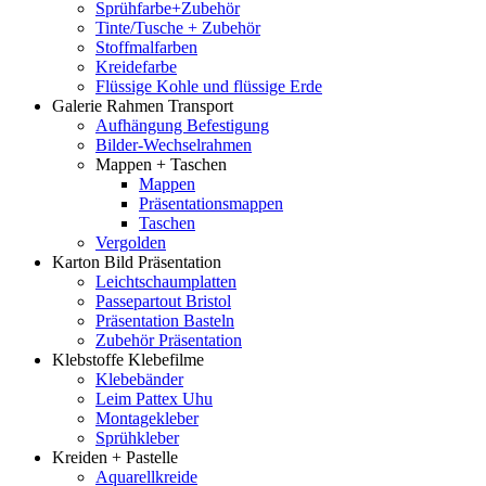
Sprühfarbe+Zubehör
Tinte/Tusche + Zubehör
Stoffmalfarben
Kreidefarbe
Flüssige Kohle und flüssige Erde
Galerie Rahmen Transport
Aufhängung Befestigung
Bilder-Wechselrahmen
Mappen + Taschen
Mappen
Präsentationsmappen
Taschen
Vergolden
Karton Bild Präsentation
Leichtschaumplatten
Passepartout Bristol
Präsentation Basteln
Zubehör Präsentation
Klebstoffe Klebefilme
Klebebänder
Leim Pattex Uhu
Montagekleber
Sprühkleber
Kreiden + Pastelle
Aquarellkreide