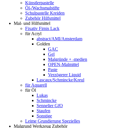
Künstlerpastelle
Öl-/Wachsmalstifte
Schulpastelle Kreiden
Zubehör Hilfsmittel
Mal- und Hilfsmittel
Fixativ Firnis Lack
für Acryl
abstract/AMI/Amsterdam
Golden
GAC
Gel
Malgründe + -medien
OPEN-Malmittel
Paste
Verzögerer Liquid
Lascaux/Schmincke/Kreul
für Aquarell
für Öl
Lukas
Schmincke
Sennelier GfO
Staufen
Sonstige
Leime Grundierung Spezielles
Malgrund Werkzeug Zubehör