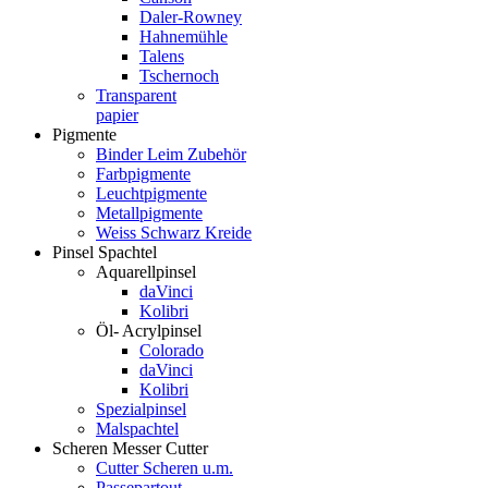
Daler-Rowney
Hahnemühle
Talens
Tschernoch
Transparent
papier
Pigmente
Binder Leim Zubehör
Farbpigmente
Leuchtpigmente
Metallpigmente
Weiss Schwarz Kreide
Pinsel Spachtel
Aquarellpinsel
daVinci
Kolibri
Öl- Acrylpinsel
Colorado
daVinci
Kolibri
Spezialpinsel
Malspachtel
Scheren Messer Cutter
Cutter Scheren u.m.
Passepartout