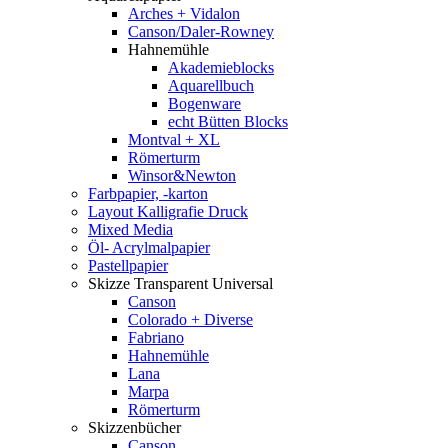
Arches + Vidalon
Canson/Daler-Rowney
Hahnemühle
Akademieblocks
Aquarellbuch
Bogenware
echt Bütten Blocks
Montval + XL
Römerturm
Winsor&Newton
Farbpapier, -karton
Layout Kalligrafie Druck
Mixed Media
Öl- Acrylmalpapier
Pastellpapier
Skizze Transparent Universal
Canson
Colorado + Diverse
Fabriano
Hahnemühle
Lana
Marpa
Römerturm
Skizzenbücher
Canson