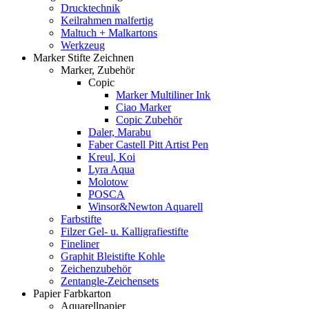
Drucktechnik
Keilrahmen malfertig
Maltuch + Malkartons
Werkzeug
Marker Stifte Zeichnen
Marker, Zubehör
Copic
Marker Multiliner Ink
Ciao Marker
Copic Zubehör
Daler, Marabu
Faber Castell Pitt Artist Pen
Kreul, Koi
Lyra Aqua
Molotow
POSCA
Winsor&Newton Aquarell
Farbstifte
Filzer Gel- u. Kalligrafiestifte
Fineliner
Graphit Bleistifte Kohle
Zeichenzubehör
Zentangle-Zeichensets
Papier Farbkarton
Aquarellpapier