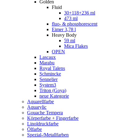
Golden
Fluid
30+118+236 ml
473 ml
fluo- & phosphorescent
Eimer 3,78 l
Heavy Body
59 ml
Mica Flakes
OPEN
Lascaux
Marabu
Royal Talens
Schmincke
Sennelier
System3
Triton (Goya)
neue Kategorie
Aquarellfarbe
Aquarylic
Gouache Tempera
Körperfarbe + Fingerfarbe
Linoldruckfarbe
Ölfarbe
Spezial-/Metallfarben