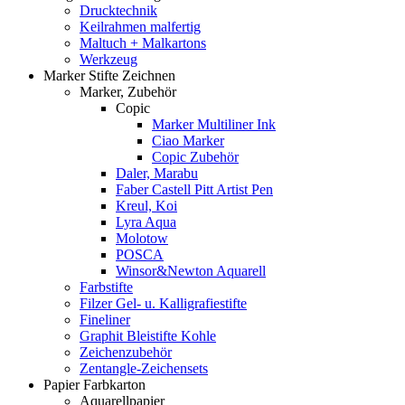
Drucktechnik
Keilrahmen malfertig
Maltuch + Malkartons
Werkzeug
Marker Stifte Zeichnen
Marker, Zubehör
Copic
Marker Multiliner Ink
Ciao Marker
Copic Zubehör
Daler, Marabu
Faber Castell Pitt Artist Pen
Kreul, Koi
Lyra Aqua
Molotow
POSCA
Winsor&Newton Aquarell
Farbstifte
Filzer Gel- u. Kalligrafiestifte
Fineliner
Graphit Bleistifte Kohle
Zeichenzubehör
Zentangle-Zeichensets
Papier Farbkarton
Aquarellpapier