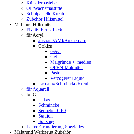
Künstlerpastelle
Öl-/Wachsmalstifte
Schulpastelle Kreiden
Zubehör Hilfsmittel
Mal- und Hilfsmittel
Fixativ Firnis Lack
für Acryl
abstract/AMI/Amsterdam
Golden
GAC
Gel
Malgründe + -medien
OPEN-Malmittel
Paste
Verzögerer Liquid
Lascaux/Schmincke/Kreul
für Aquarell
für Öl
Lukas
Schmincke
Sennelier GfO
Staufen
Sonstige
Leime Grundierung Spezielles
Malgrund Werkzeug Zubehör