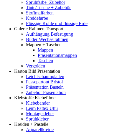
Sprühfarbe+Zubehör
Tinte/Tusche + Zubehör
Stoffmalfarben
Kreidefarbe
Flüssige Kohle und flüssige Erde
Galerie Rahmen Transport
Aufhängung Befestigung
Bilder-Wechselrahmen
Mappen + Taschen
Mappen
Präsentationsmappen
Taschen
Vergolden
Karton Bild Präsentation
Leichtschaumplatten
Passepartout Bristol
Präsentation Basteln
Zubehör Präsentation
Klebstoffe Klebefilme
Klebebänder
Leim Pattex Uhu
Montagekleber
Sprühkleber
Kreiden + Pastelle
Aquarellkreide