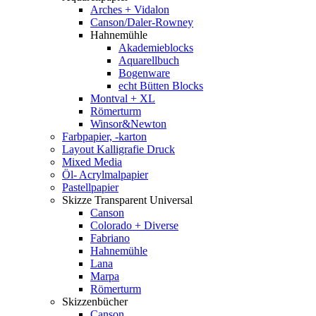
Arches + Vidalon
Canson/Daler-Rowney
Hahnemühle
Akademieblocks
Aquarellbuch
Bogenware
echt Bütten Blocks
Montval + XL
Römerturm
Winsor&Newton
Farbpapier, -karton
Layout Kalligrafie Druck
Mixed Media
Öl- Acrylmalpapier
Pastellpapier
Skizze Transparent Universal
Canson
Colorado + Diverse
Fabriano
Hahnemühle
Lana
Marpa
Römerturm
Skizzenbücher
Canson