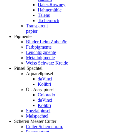
Daler-Rowney
Hahnemühle
Talens
Tschernoch
Transparent
papier
Pigmente
Binder Leim Zubehör
Farbpigmente
Leuchtpigmente
Metallpigmente
Weiss Schwarz Kreide
Pinsel Spachtel
Aquarellpinsel
daVinci
Kolibri
Öl- Acrylpinsel
Colorado
daVinci
Kolibri
Spezialpinsel
Malspachtel
Scheren Messer Cutter
Cutter Scheren u.m.
Passepartout