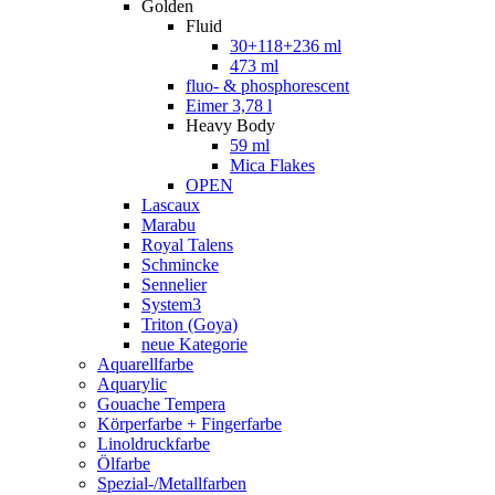
Golden
Fluid
30+118+236 ml
473 ml
fluo- & phosphorescent
Eimer 3,78 l
Heavy Body
59 ml
Mica Flakes
OPEN
Lascaux
Marabu
Royal Talens
Schmincke
Sennelier
System3
Triton (Goya)
neue Kategorie
Aquarellfarbe
Aquarylic
Gouache Tempera
Körperfarbe + Fingerfarbe
Linoldruckfarbe
Ölfarbe
Spezial-/Metallfarben