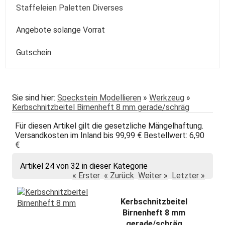
Kolibri
Colorado
Spezialpinsel
Passepartout
Paste
Sonstige
Speckstein Plastilin u.a.
Staffeleien Paletten Diverses
Molotow
Zentangle-Zeichensets
Aquarellbuch
Römerturm
Pastellpapier
Weiss Schwarz Kreide
daVinci
Malspachtel
Verzögerer Liquid
Werkzeug
Staffeleien
Angebote solange Vorrat
POSCA
Bogenware
Winsor&Newton
Skizze Transparent Universal
Kolibri
Paletten Pinselzubehör
Winsor&Newton Aquarell
Gutschein
echt Bütten Blocks
Canson
Skizzenbücher
Diverses Sonstiges
Colorado + Diverse
Canson
Transparent
papier
Fabriano
Daler-Rowney
Sie sind hier:
Speckstein Modellieren
»
Werkzeug
»
Kerbschnitzbeitel Birnenheft 8 mm gerade/schräg
Hahnemühle
Hahnemühle
Für diesen Artikel gilt die gesetzliche Mängelhaftung.
Lana
Talens
Versandkosten im Inland bis 99,99 € Bestellwert: 6,90
€
Marpa
Tschernoch
Artikel 24 von 32 in dieser Kategorie
Römerturm
« Erster
« Zurück
Weiter »
Letzter »
Kerbschnitzbeitel
Birnenheft 8 mm
gerade/schräg