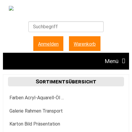
Anmelden
|
Warenkorb
Menü
Angebote
Sortimentsübersicht
Farben Acryl-Aquarell-Öl ...
Unser Ladengeschäft
Acrylfarbe
Galerie Rahmen Transport
FAQ + Hinweise
Golden
Aquarellfarbe
Aufhängung Befestigung
Karton Bild Präsentation