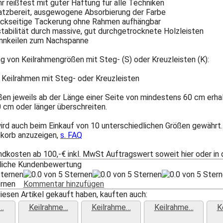
r reißfest mit guter Haftung für alle Techniken
satzbereit, ausgewogene Absorbierung der Farbe
rückseitige Tackerung ohne Rahmen aufhängbar
tabilität durch massive, gut durchgetrocknete Holzleisten
pannkeilen zum Nachspanne
ng von Keilrahmengrößen mit Steg- (S) oder Kreuzleisten (K):
ßen jeweils ab der Länge einer Seite von mindestens 60 cm erhal
 cm oder länger überschreiten.
ird auch beim Einkauf von 10 unterschiedlichen Größen gewährt. 
nkorb anzuzeigen,
s. FAQ
ndkosten ab 100,-€ inkl. MwSt Auftragswert soweit hier oder in
tliche Kundenbewertung
ternen
Kommentar hinzufügen
iesen Artikel gekauft haben, kauften auch:
…
Keilrahme…
Keilrahme…
Keilrahme…
K