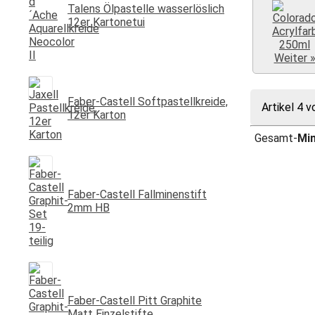
Talens Ölpastelle wasserlöslich
12er Kartonetui
Weiter 
Faber-Castell Softpastellkreide,
Artikel 4 v
12er Karton
Gesamt-
Mi
Faber-Castell Fallminenstift
2mm HB
Faber-Castell Pitt Graphite
Matt Einzelstifte