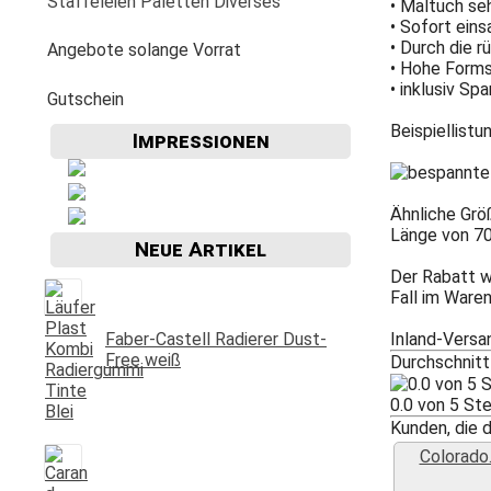
Staffeleien Paletten Diverses
• Maltuch seh
Molotow
Zentangle-Zeichensets
Aquarellbuch
Römerturm
Pastellpapier
Weiss Schwarz Kreide
• Sofort ein
daVinci
Malspachtel
Verzögerer Liquid
Werkzeug
Staffeleien
• Durch die 
Angebote solange Vorrat
POSCA
Bogenware
Winsor&Newton
Skizze Transparent Universal
• Hohe Forms
Kolibri
• inklusiv S
Paletten Pinselzubehör
Winsor&Newton Aquarell
Gutschein
echt Bütten Blocks
Canson
Skizzenbücher
Beispiellistu
Diverses Sonstiges
Impressionen
Colorado + Diverse
Canson
Transparent
papier
Fabriano
Daler-Rowney
Ähnliche Grö
Hahnemühle
Hahnemühle
Länge von 70
Neue Artikel
Lana
Talens
Der Rabatt w
Fall im Ware
Marpa
Tschernoch
Faber-Castell Radierer Dust-
Inland-Versa
Römerturm
Free weiß
Durchschnit
0.0 von 5 S
Kunden, die d
Colorado