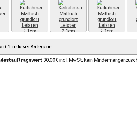
»
on 61 in dieser Kategorie
Weiter »
Weiter »
Weiter »
ndestauftragswert
30,00€ incl. MwSt, kein Mindermengenzusc