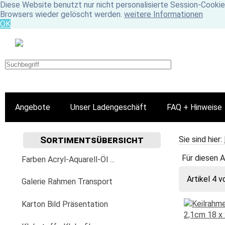
Diese Website benutzt nur nicht personalisierte Session-Cookie
Browsers wieder gelöscht werden.
weitere Informationen
OK
Angebote
Unser Ladengeschäft
FAQ + Hinweise
Sortimentsübersicht
Sie sind hier:
Für diesen A
Farben Acryl-Aquarell-Öl ...
Artikel 4 v
Acrylfarbe
Galerie Rahmen Transport
Golden
Aquarellfarbe
Aufhängung Befestigung
Karton Bild Präsentation
Fluid
Lascaux
Aquarylic
Bilder-Wechselrahmen