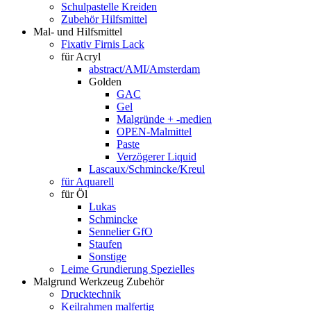
Schulpastelle Kreiden
Zubehör Hilfsmittel
Mal- und Hilfsmittel
Fixativ Firnis Lack
für Acryl
abstract/AMI/Amsterdam
Golden
GAC
Gel
Malgründe + -medien
OPEN-Malmittel
Paste
Verzögerer Liquid
Lascaux/Schmincke/Kreul
für Aquarell
für Öl
Lukas
Schmincke
Sennelier GfO
Staufen
Sonstige
Leime Grundierung Spezielles
Malgrund Werkzeug Zubehör
Drucktechnik
Keilrahmen malfertig