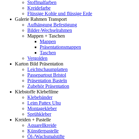
Stoffmalfarben
Kreidefarbe
Flüssige Kohle und flüssige Erde
Galerie Rahmen Transport
Aufhängung Befestigung
Bilder-Wechselrahmen
Mappen + Taschen
Mappen
Präsentationsmappen
Taschen
Vergolden
Karton Bild Präsentation
Leichtschaumplatten
Passepartout Bristol
Präsentation Basteln
Zubehör Präsentation
Klebstoffe Klebefilme
Klebebänder
Leim Pattex Uhu
Montagekleber
Sprühkleber
Kreiden + Pastelle
Aquarellkreide
Künstlerpastelle
Öl-/Wachsmalstifte