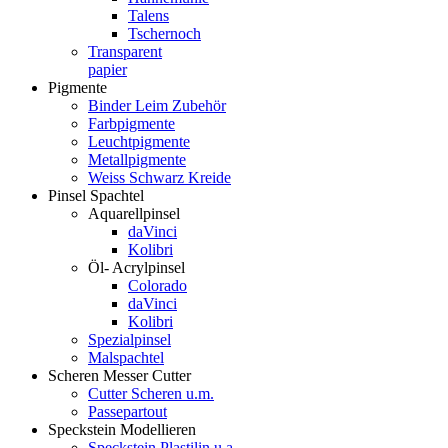
Talens
Tschernoch
Transparent
papier
Pigmente
Binder Leim Zubehör
Farbpigmente
Leuchtpigmente
Metallpigmente
Weiss Schwarz Kreide
Pinsel Spachtel
Aquarellpinsel
daVinci
Kolibri
Öl- Acrylpinsel
Colorado
daVinci
Kolibri
Spezialpinsel
Malspachtel
Scheren Messer Cutter
Cutter Scheren u.m.
Passepartout
Speckstein Modellieren
Speckstein Plastilin u.a.