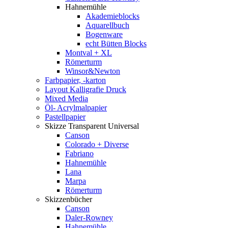
Hahnemühle
Akademieblocks
Aquarellbuch
Bogenware
echt Bütten Blocks
Montval + XL
Römerturm
Winsor&Newton
Farbpapier, -karton
Layout Kalligrafie Druck
Mixed Media
Öl- Acrylmalpapier
Pastellpapier
Skizze Transparent Universal
Canson
Colorado + Diverse
Fabriano
Hahnemühle
Lana
Marpa
Römerturm
Skizzenbücher
Canson
Daler-Rowney
Hahnemühle