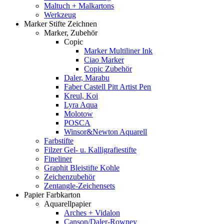
Maltuch + Malkartons
Werkzeug
Marker Stifte Zeichnen
Marker, Zubehör
Copic
Marker Multiliner Ink
Ciao Marker
Copic Zubehör
Daler, Marabu
Faber Castell Pitt Artist Pen
Kreul, Koi
Lyra Aqua
Molotow
POSCA
Winsor&Newton Aquarell
Farbstifte
Filzer Gel- u. Kalligrafiestifte
Fineliner
Graphit Bleistifte Kohle
Zeichenzubehör
Zentangle-Zeichensets
Papier Farbkarton
Aquarellpapier
Arches + Vidalon
Canson/Daler-Rowney