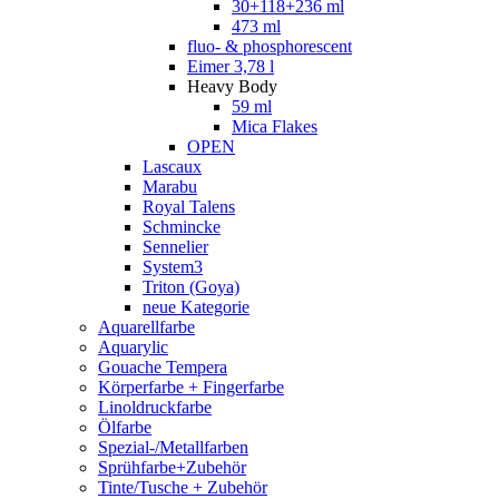
30+118+236 ml
473 ml
fluo- & phosphorescent
Eimer 3,78 l
Heavy Body
59 ml
Mica Flakes
OPEN
Lascaux
Marabu
Royal Talens
Schmincke
Sennelier
System3
Triton (Goya)
neue Kategorie
Aquarellfarbe
Aquarylic
Gouache Tempera
Körperfarbe + Fingerfarbe
Linoldruckfarbe
Ölfarbe
Spezial-/Metallfarben
Sprühfarbe+Zubehör
Tinte/Tusche + Zubehör