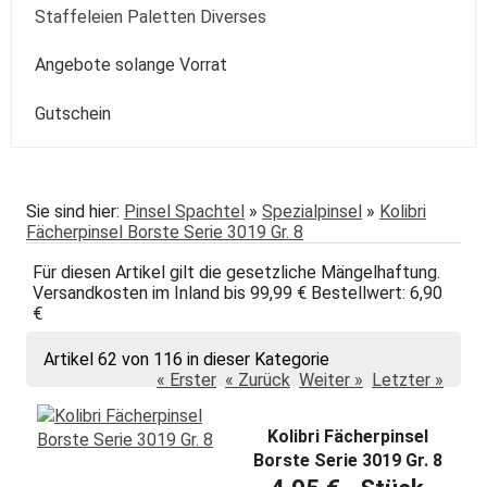
Kolibri
Colorado
Spezialpinsel
Passepartout
Paste
Sonstige
Speckstein Plastilin u.a.
Staffeleien Paletten Diverses
Molotow
Zentangle-Zeichensets
Aquarellbuch
Römerturm
Pastellpapier
Weiss Schwarz Kreide
daVinci
Malspachtel
Verzögerer Liquid
Werkzeug
Staffeleien
Angebote solange Vorrat
POSCA
Bogenware
Winsor&Newton
Skizze Transparent Universal
Kolibri
Paletten Pinselzubehör
Winsor&Newton Aquarell
Gutschein
echt Bütten Blocks
Canson
Skizzenbücher
Diverses Sonstiges
Colorado + Diverse
Canson
Transparent
papier
Fabriano
Daler-Rowney
Sie sind hier:
Pinsel Spachtel
»
Spezialpinsel
»
Kolibri
Fächerpinsel Borste Serie 3019 Gr. 8
Hahnemühle
Hahnemühle
Für diesen Artikel gilt die gesetzliche Mängelhaftung.
Lana
Talens
Versandkosten im Inland bis 99,99 € Bestellwert: 6,90
€
Marpa
Tschernoch
Artikel 62 von 116 in dieser Kategorie
Römerturm
« Erster
« Zurück
Weiter »
Letzter »
Kolibri Fächerpinsel
Borste Serie 3019 Gr. 8