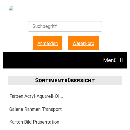
Anmelden
|
Warenkorb
Menü
Angebote
Sortimentsübersicht
Farben Acryl-Aquarell-Öl ...
Unser Ladengeschäft
Acrylfarbe
Galerie Rahmen Transport
FAQ + Hinweise
Golden
Aquarellfarbe
Aufhängung Befestigung
Karton Bild Präsentation