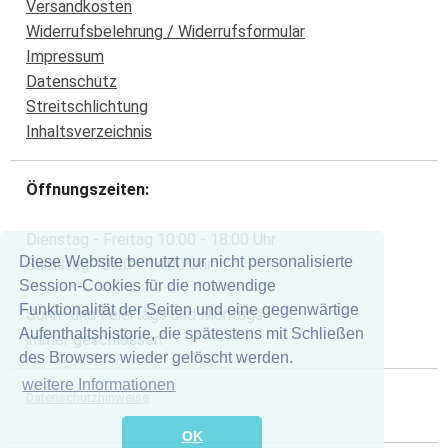
Versandkosten
Widerrufsbelehrung / Widerrufsformular
Impressum
Datenschutz
Streitschlichtung
Inhaltsverzeichnis
Öffnungszeiten:
Dienstag - Freitag 10:00 - 18:00 Uhr
Diese Website benutzt nur nicht personalisierte
Samstag 10:00 - 14:00 Uhr
Session-Cookies für die notwendige
Funktionalität der Seiten und eine gegenwärtige
Sonn- und Feiertags und Montags
Aufenthaltshistorie, die spätestens mit Schließen
immer geschlossen
des Browsers wieder gelöscht werden.
weitere Informationen
Datenschutzhinweise
OK