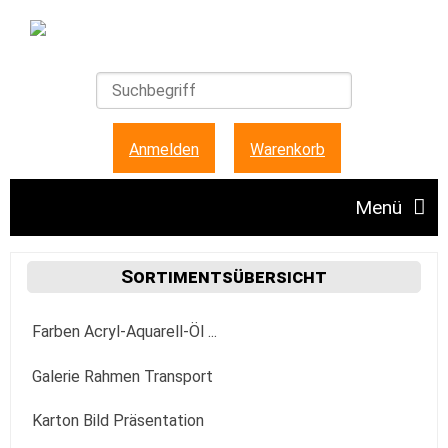
Anmelden
|
Warenkorb
Menü
Angebote
Sortimentsübersicht
Farben Acryl-Aquarell-Öl ...
Unser Ladengeschäft
Acrylfarbe
Galerie Rahmen Transport
FAQ + Hinweise
Golden
Aquarellfarbe
Aufhängung Befestigung
Karton Bild Präsentation