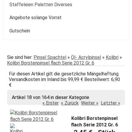
Kolibri
Colorado
Spezialpinsel
Passepartout
Paste
Sonstige
Speckstein Plastilin u.a.
Staffeleien Paletten Diverses
Molotow
Zentangle-Zeichensets
Aquarellbuch
Römerturm
Pastellpapier
Weiss Schwarz Kreide
daVinci
Malspachtel
Verzögerer Liquid
Werkzeug
Staffeleien
Angebote solange Vorrat
POSCA
Bogenware
Winsor&Newton
Skizze Transparent Universal
Kolibri
Paletten Pinselzubehör
Winsor&Newton Aquarell
Gutschein
echt Bütten Blocks
Canson
Skizzenbücher
Diverses Sonstiges
Colorado + Diverse
Canson
Transparent
papier
Fabriano
Daler-Rowney
Sie sind hier:
Pinsel Spachtel
»
Öl- Acrylpinsel
»
Kolibri
»
Kolibri Borstenpinsel flach Serie 2012 Gr. 6
Hahnemühle
Hahnemühle
Für diesen Artikel gilt die gesetzliche Mängelhaftung.
Lana
Talens
Versandkosten im Inland bis 99,99 € Bestellwert: 6,90
€
Marpa
Tschernoch
Artikel 18 von 164 in dieser Kategorie
Römerturm
« Erster
« Zurück
Weiter »
Letzter »
Kolibri Borstenpinsel
flach Serie 2012 Gr. 6