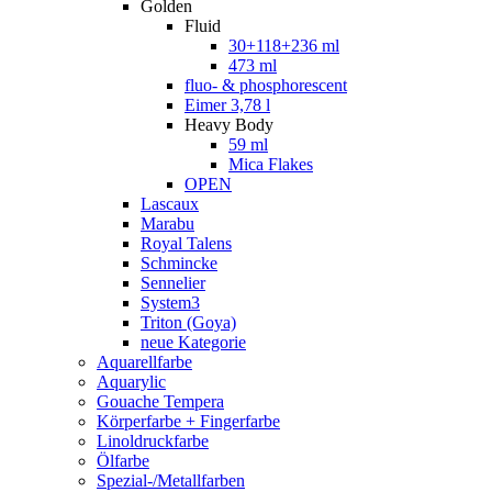
Golden
Fluid
30+118+236 ml
473 ml
fluo- & phosphorescent
Eimer 3,78 l
Heavy Body
59 ml
Mica Flakes
OPEN
Lascaux
Marabu
Royal Talens
Schmincke
Sennelier
System3
Triton (Goya)
neue Kategorie
Aquarellfarbe
Aquarylic
Gouache Tempera
Körperfarbe + Fingerfarbe
Linoldruckfarbe
Ölfarbe
Spezial-/Metallfarben