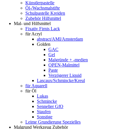
Künstlerpastelle
Öl-/Wachsmalstifte
Schulpastelle Kreiden
Zubehör Hilfsmittel
Mal- und Hilfsmittel
Fixativ Firnis Lack
für Acryl
abstract/AMI/Amsterdam
Golden
GAC
Gel
Malgründe + -medien
OPEN-Malmittel
Paste
Verzögerer Liquid
Lascaux/Schmincke/Kreul
für Aquarell
für Öl
Lukas
Schmincke
Sennelier GfO
Staufen
Sonstige
Leime Grundierung Spezielles
Malgrund Werkzeug Zubehör