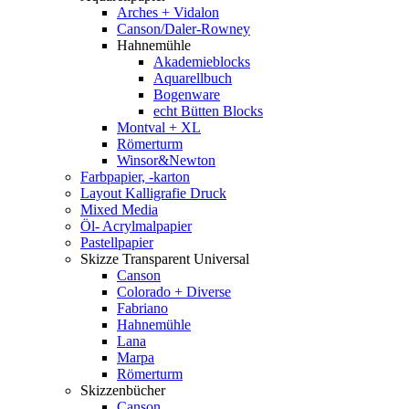
Arches + Vidalon
Canson/Daler-Rowney
Hahnemühle
Akademieblocks
Aquarellbuch
Bogenware
echt Bütten Blocks
Montval + XL
Römerturm
Winsor&Newton
Farbpapier, -karton
Layout Kalligrafie Druck
Mixed Media
Öl- Acrylmalpapier
Pastellpapier
Skizze Transparent Universal
Canson
Colorado + Diverse
Fabriano
Hahnemühle
Lana
Marpa
Römerturm
Skizzenbücher
Canson