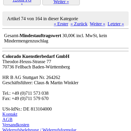
Weiter »
Weiter »
Artikel 74 von 164 in dieser Kategorie
« Erster
« Zurück
Weiter »
Letzter »
Gesamt-
Mindestauftragswert
30,00€ incl. MwSt, kein
Mindermengenzuschlag
Colorado Kuenstlerbedarf GmbH
Theodor-Heuss-Strasse 77
70736 Fellbach Baden-Württemberg
HR B AG Stuttgart Nr. 264262
Geschäftsführer: Claus & Martin Winkler
Tel.: +49 (0)711 573 038
Fax: +49 (0)711 579 670
USt-IdNr.: DE 813104000
Kontakt
AGB
Versandkosten
Widerrufsbelehrung / Widerrufsformular