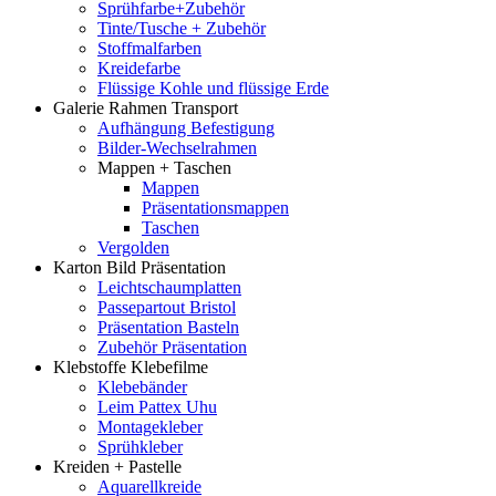
Sprühfarbe+Zubehör
Tinte/Tusche + Zubehör
Stoffmalfarben
Kreidefarbe
Flüssige Kohle und flüssige Erde
Galerie Rahmen Transport
Aufhängung Befestigung
Bilder-Wechselrahmen
Mappen + Taschen
Mappen
Präsentationsmappen
Taschen
Vergolden
Karton Bild Präsentation
Leichtschaumplatten
Passepartout Bristol
Präsentation Basteln
Zubehör Präsentation
Klebstoffe Klebefilme
Klebebänder
Leim Pattex Uhu
Montagekleber
Sprühkleber
Kreiden + Pastelle
Aquarellkreide