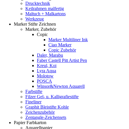
Drucktechnik
Keilrahmen malfertig
Maltuch + Malkartons
Werkzeug
Marker Stifte Zeichnen
Marker, Zubehör
Copic
Marker Multiliner Ink
Ciao Marker
Copic Zubehör
Daler, Marabu
Faber Castell Pitt Artist Pen
Kreul, Koi
Lyra Aqua
Molotow
POSCA
Winsor&Newton Aquarell
Farbstifte
Filzer Gel- u. Kalligrafiestifte
Fineliner
Graphit Bleistifte Kohle
Zeichenzubehör
Zentangle-Zeichensets
Papier Farbkarton
Aquarellpapier