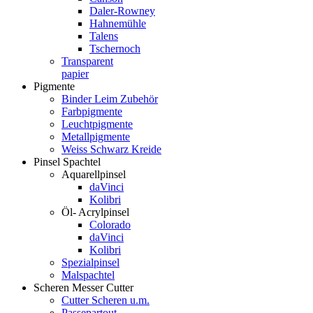
Daler-Rowney
Hahnemühle
Talens
Tschernoch
Transparent
papier
Pigmente
Binder Leim Zubehör
Farbpigmente
Leuchtpigmente
Metallpigmente
Weiss Schwarz Kreide
Pinsel Spachtel
Aquarellpinsel
daVinci
Kolibri
Öl- Acrylpinsel
Colorado
daVinci
Kolibri
Spezialpinsel
Malspachtel
Scheren Messer Cutter
Cutter Scheren u.m.
Passepartout