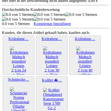
hier oder in der Beschreibung nicht anders angegeben: 0,00 €
Durchschnittliche Kundenbewertung
0.0 von 5 Sternen
Kommentar hinzufügen
Kunden, die diesen Artikel gekauft haben, kauften auch:
Keilrahme…
Keilrahme…
Keilrahme…
Weiter »
Weiter »
Weiter »
Schmincke…
Kolibri �…