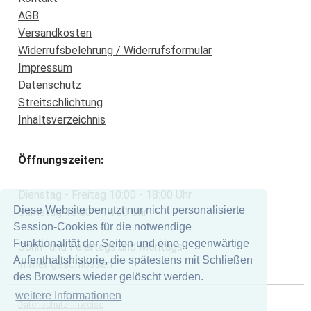
AGB
Versandkosten
Widerrufsbelehrung / Widerrufsformular
Impressum
Datenschutz
Streitschlichtung
Inhaltsverzeichnis
Öffnungszeiten:
Dienstag - Freitag 10:00 - 18:00 Uhr
Diese Website benutzt nur nicht personalisierte
Samstag 10:00 - 14:00 Uhr
Session-Cookies für die notwendige
Funktionalität der Seiten und eine gegenwärtige
Sonn- und Feiertags und Montags
Aufenthaltshistorie, die spätestens mit Schließen
immer geschlossen
des Browsers wieder gelöscht werden.
weitere Informationen
Datenschutzhinweise