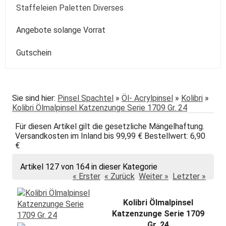
Kolibri
Colorado
Spezialpinsel
Passepartout
Paste
Sonstige
Speckstein Plastilin u.a.
Staffeleien Paletten Diverses
Molotow
Zentangle-Zeichensets
Aquarellbuch
Römerturm
Pastellpapier
Weiss Schwarz Kreide
daVinci
Malspachtel
Verzögerer Liquid
Werkzeug
Staffeleien
Angebote solange Vorrat
POSCA
Bogenware
Winsor&Newton
Skizze Transparent Universal
Kolibri
Paletten Pinselzubehör
Winsor&Newton Aquarell
Gutschein
echt Bütten Blocks
Canson
Skizzenbücher
Diverses Sonstiges
Colorado + Diverse
Canson
Transparent
papier
Fabriano
Daler-Rowney
Sie sind hier:
Pinsel Spachtel
»
Öl- Acrylpinsel
»
Kolibri
»
Kolibri Ölmalpinsel Katzenzunge Serie 1709 Gr. 24
Hahnemühle
Hahnemühle
Für diesen Artikel gilt die gesetzliche Mängelhaftung.
Lana
Talens
Versandkosten im Inland bis 99,99 € Bestellwert: 6,90
€
Marpa
Tschernoch
Artikel 127 von 164 in dieser Kategorie
Römerturm
« Erster
« Zurück
Weiter »
Letzter »
Kolibri Ölmalpinsel
Katzenzunge Serie 1709
Gr. 24