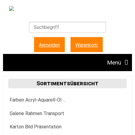
Anmelden
|
Warenkorb
Menü
Angebote
Sortimentsübersicht
Farben Acryl-Aquarell-Öl ...
Unser Ladengeschäft
Acrylfarbe
Galerie Rahmen Transport
FAQ + Hinweise
Golden
Aquarellfarbe
Aufhängung Befestigung
Karton Bild Präsentation