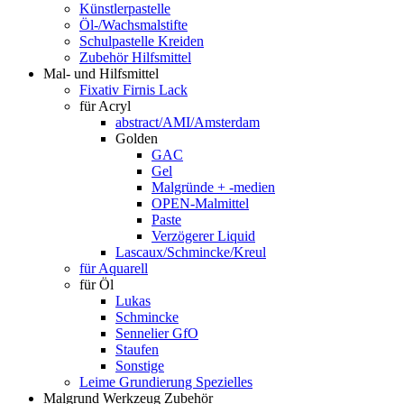
Künstlerpastelle
Öl-/Wachsmalstifte
Schulpastelle Kreiden
Zubehör Hilfsmittel
Mal- und Hilfsmittel
Fixativ Firnis Lack
für Acryl
abstract/AMI/Amsterdam
Golden
GAC
Gel
Malgründe + -medien
OPEN-Malmittel
Paste
Verzögerer Liquid
Lascaux/Schmincke/Kreul
für Aquarell
für Öl
Lukas
Schmincke
Sennelier GfO
Staufen
Sonstige
Leime Grundierung Spezielles
Malgrund Werkzeug Zubehör