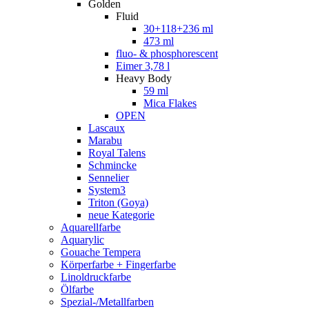
Golden
Fluid
30+118+236 ml
473 ml
fluo- & phosphorescent
Eimer 3,78 l
Heavy Body
59 ml
Mica Flakes
OPEN
Lascaux
Marabu
Royal Talens
Schmincke
Sennelier
System3
Triton (Goya)
neue Kategorie
Aquarellfarbe
Aquarylic
Gouache Tempera
Körperfarbe + Fingerfarbe
Linoldruckfarbe
Ölfarbe
Spezial-/Metallfarben