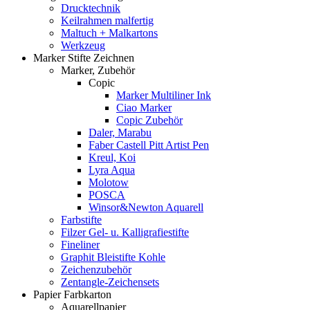
Drucktechnik
Keilrahmen malfertig
Maltuch + Malkartons
Werkzeug
Marker Stifte Zeichnen
Marker, Zubehör
Copic
Marker Multiliner Ink
Ciao Marker
Copic Zubehör
Daler, Marabu
Faber Castell Pitt Artist Pen
Kreul, Koi
Lyra Aqua
Molotow
POSCA
Winsor&Newton Aquarell
Farbstifte
Filzer Gel- u. Kalligrafiestifte
Fineliner
Graphit Bleistifte Kohle
Zeichenzubehör
Zentangle-Zeichensets
Papier Farbkarton
Aquarellpapier