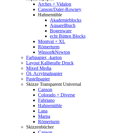
Arches + Vidalon
Canson/Daler-Rowney
Hahnemühle
Akademieblocks
Aquarellbuch
Bogenware
echt Bütten Blocks
Montval + XL
Römerturm
Winsor&Newton
Farbpapier, -karton
Layout Kalligrafie Druck
Mixed Media
Öl- Acrylmalpapier
Pastellpapier
Skizze Transparent Universal
Canson
Colorado + Diverse
Fabriano
Hahnemühle
Lana
Marpa
Römerturm
Skizzenbücher
Canson