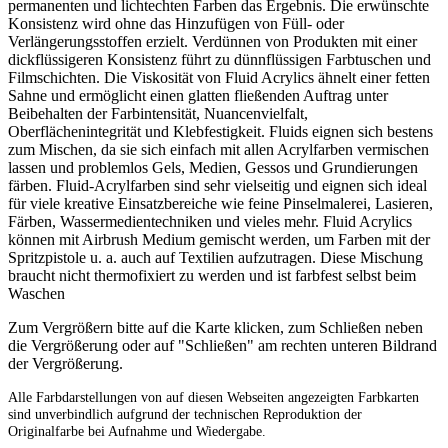
permanenten und lichtechten Farben das Ergebnis. Die erwünschte
Konsistenz wird ohne das Hinzufügen von Füll- oder
Verlängerungsstoffen erzielt. Verdünnen von Produkten mit einer
dickflüssigeren Konsistenz führt zu dünnflüssigen Farbtuschen und
Filmschichten. Die Viskosität von Fluid Acrylics ähnelt einer fetten
Sahne und ermöglicht einen glatten fließenden Auftrag unter
Beibehalten der Farbintensität, Nuancenvielfalt,
Oberflächenintegrität und Klebfestigkeit. Fluids eignen sich bestens
zum Mischen, da sie sich einfach mit allen Acrylfarben vermischen
lassen und problemlos Gels, Medien, Gessos und Grundierungen
färben. Fluid-Acrylfarben sind sehr vielseitig und eignen sich ideal
für viele kreative Einsatzbereiche wie feine Pinselmalerei, Lasieren,
Färben, Wassermedientechniken und vieles mehr. Fluid Acrylics
können mit Airbrush Medium gemischt werden, um Farben mit der
Spritzpistole u. a. auch auf Textilien aufzutragen. Diese Mischung
braucht nicht thermofixiert zu werden und ist farbfest selbst beim
Waschen
Zum Vergrößern bitte auf die Karte klicken, zum Schließen neben
die Vergrößerung oder auf "Schließen" am rechten unteren Bildrand
der Vergrößerung.
Alle Farbdarstellungen von auf diesen Webseiten angezeigten Farbkarten
sind unverbindlich aufgrund der technischen Reproduktion der
Originalfarbe bei Aufnahme und Wiedergabe.