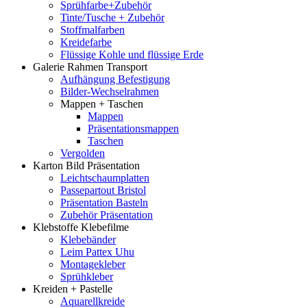
Sprühfarbe+Zubehör
Tinte/Tusche + Zubehör
Stoffmalfarben
Kreidefarbe
Flüssige Kohle und flüssige Erde
Galerie Rahmen Transport
Aufhängung Befestigung
Bilder-Wechselrahmen
Mappen + Taschen
Mappen
Präsentationsmappen
Taschen
Vergolden
Karton Bild Präsentation
Leichtschaumplatten
Passepartout Bristol
Präsentation Basteln
Zubehör Präsentation
Klebstoffe Klebefilme
Klebebänder
Leim Pattex Uhu
Montagekleber
Sprühkleber
Kreiden + Pastelle
Aquarellkreide