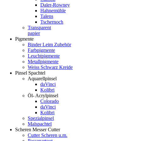
Daler-Rowney
Hahnemühle
Talens
Tschernoch
Transparent
papier
Pigmente
Binder Leim Zubehör
Farbpigmente
Leuchtpigmente
Metallpigmente
Weiss Schwarz Kreide
Pinsel Spachtel
Aquarellpinsel
daVinci
Kolibri
Öl- Acrylpinsel
Colorado
daVinci
Kolibri
Spezialpinsel
Malspachtel
Scheren Messer Cutter
Cutter Scheren u.m.
Passepartout