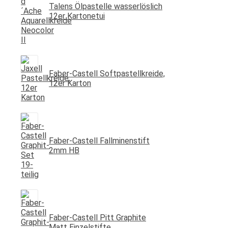
Talens Ölpastelle wasserlöslich
12er Kartonetui
Faber-Castell Softpastellkreide,
12er Karton
Faber-Castell Fallminenstift
2mm HB
Faber-Castell Pitt Graphite
Matt Einzelstifte