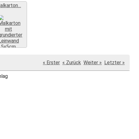
alkarton…
Weiter »
« Erster
« Zurück
Weiter »
Letzter »
hlag