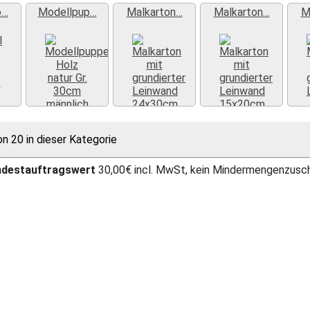
o…
Modellpup…
Malkarton…
Malkarton…
M
»
Weiter »
Weiter »
Weiter »
on 20 in dieser Kategorie
ndestauftragswert
30,00€ incl. MwSt, kein Mindermengenzusc