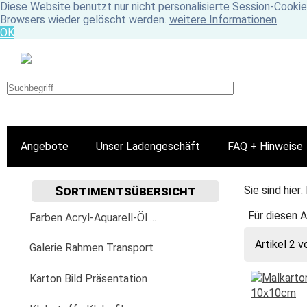
Diese Website benutzt nur nicht personalisierte Session-Cookie
Browsers wieder gelöscht werden.
weitere Informationen
OK
Angebote
Unser Ladengeschäft
FAQ + Hinweise
Sortimentsübersicht
Sie sind hier:
Für diesen A
Farben Acryl-Aquarell-Öl ...
Artikel 2 v
Acrylfarbe
Galerie Rahmen Transport
Golden
Aquarellfarbe
Aufhängung Befestigung
Karton Bild Präsentation
Fluid
Lascaux
Aquarylic
Bilder-Wechselrahmen