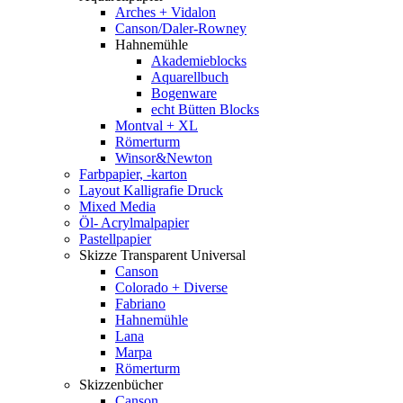
Arches + Vidalon
Canson/Daler-Rowney
Hahnemühle
Akademieblocks
Aquarellbuch
Bogenware
echt Bütten Blocks
Montval + XL
Römerturm
Winsor&Newton
Farbpapier, -karton
Layout Kalligrafie Druck
Mixed Media
Öl- Acrylmalpapier
Pastellpapier
Skizze Transparent Universal
Canson
Colorado + Diverse
Fabriano
Hahnemühle
Lana
Marpa
Römerturm
Skizzenbücher
Canson