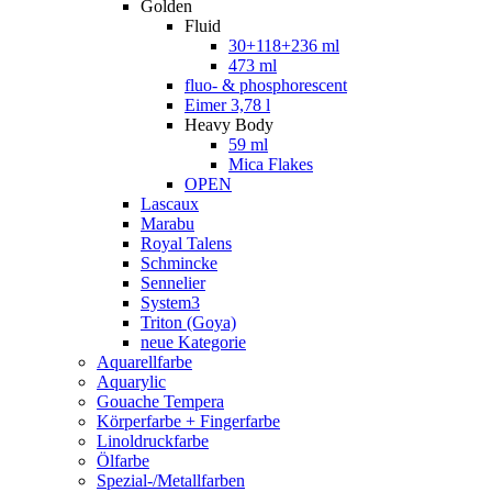
Golden
Fluid
30+118+236 ml
473 ml
fluo- & phosphorescent
Eimer 3,78 l
Heavy Body
59 ml
Mica Flakes
OPEN
Lascaux
Marabu
Royal Talens
Schmincke
Sennelier
System3
Triton (Goya)
neue Kategorie
Aquarellfarbe
Aquarylic
Gouache Tempera
Körperfarbe + Fingerfarbe
Linoldruckfarbe
Ölfarbe
Spezial-/Metallfarben