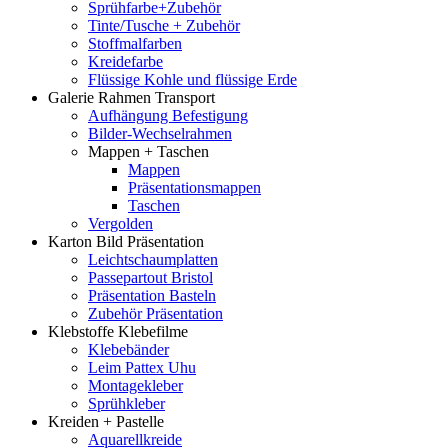
Sprühfarbe+Zubehör
Tinte/Tusche + Zubehör
Stoffmalfarben
Kreidefarbe
Flüssige Kohle und flüssige Erde
Galerie Rahmen Transport
Aufhängung Befestigung
Bilder-Wechselrahmen
Mappen + Taschen
Mappen
Präsentationsmappen
Taschen
Vergolden
Karton Bild Präsentation
Leichtschaumplatten
Passepartout Bristol
Präsentation Basteln
Zubehör Präsentation
Klebstoffe Klebefilme
Klebebänder
Leim Pattex Uhu
Montagekleber
Sprühkleber
Kreiden + Pastelle
Aquarellkreide