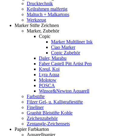
Drucktechnik
Keilrahmen malfertig
Maltuch + Malkartons
Werkzeug
Marker Stifte Zeichnen
Marker, Zubehör
Copic
Marker Multiliner Ink
Ciao Marker
Copic Zubehör
Daler, Marabu
Faber Castell Pitt Artist Pen
Kreul, Koi
Lyra Aqua
Molotow
POSCA
Winsor&Newton Aquarell
Farbstifte
Filzer Gel- u. Kalligrafiestifte
Fineliner
Graphit Bleistifte Kohle
Zeichenzubehör
Zentangle-Zeichensets
Papier Farbkarton
Aquarellpapier