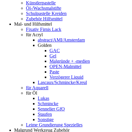
Künstlerpastelle
Öl-/Wachsmalstifte
Schulpastelle Kreiden
Zubehör Hilfsmittel
Mal- und Hilfsmittel
Fixativ Firnis Lack
für Acryl
abstract/AMI/Amsterdam
Golden
GAC
Gel
Malgründe + -medien
OPEN-Malmittel
Paste
Verzögerer Liquid
Lascaux/Schmincke/Kreul
für Aquarell
für Öl
Lukas
Schmincke
Sennelier GfO
Staufen
Sonstige
Leime Grundierung Spezielles
Malgrund Werkzeug Zubehör