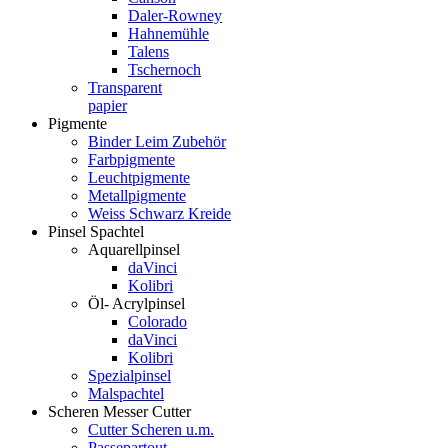
Daler-Rowney
Hahnemühle
Talens
Tschernoch
Transparent
papier
Pigmente
Binder Leim Zubehör
Farbpigmente
Leuchtpigmente
Metallpigmente
Weiss Schwarz Kreide
Pinsel Spachtel
Aquarellpinsel
daVinci
Kolibri
Öl- Acrylpinsel
Colorado
daVinci
Kolibri
Spezialpinsel
Malspachtel
Scheren Messer Cutter
Cutter Scheren u.m.
Passepartout