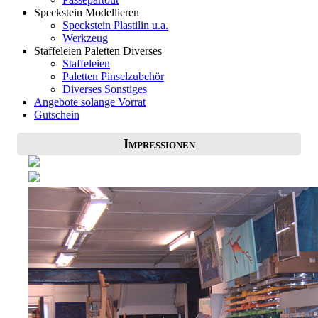
Speckstein Modellieren
Speckstein Plastilin u.a.
Werkzeug
Staffeleien Paletten Diverses
Staffeleien
Paletten Pinselzubehör
Diverses Sonstiges
Angebote solange Vorrat
Gutschein
Impressionen