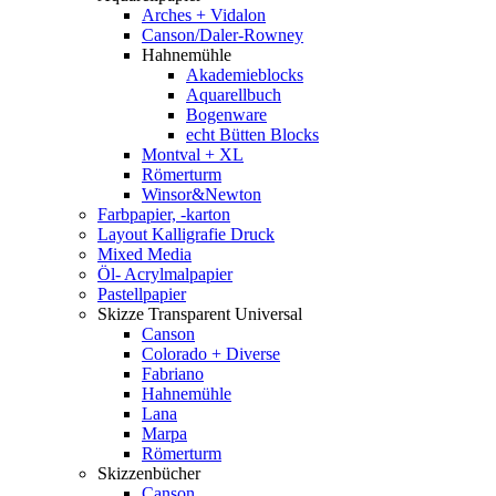
Arches + Vidalon
Canson/Daler-Rowney
Hahnemühle
Akademieblocks
Aquarellbuch
Bogenware
echt Bütten Blocks
Montval + XL
Römerturm
Winsor&Newton
Farbpapier, -karton
Layout Kalligrafie Druck
Mixed Media
Öl- Acrylmalpapier
Pastellpapier
Skizze Transparent Universal
Canson
Colorado + Diverse
Fabriano
Hahnemühle
Lana
Marpa
Römerturm
Skizzenbücher
Canson