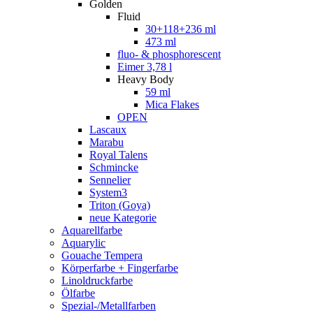
Golden
Fluid
30+118+236 ml
473 ml
fluo- & phosphorescent
Eimer 3,78 l
Heavy Body
59 ml
Mica Flakes
OPEN
Lascaux
Marabu
Royal Talens
Schmincke
Sennelier
System3
Triton (Goya)
neue Kategorie
Aquarellfarbe
Aquarylic
Gouache Tempera
Körperfarbe + Fingerfarbe
Linoldruckfarbe
Ölfarbe
Spezial-/Metallfarben