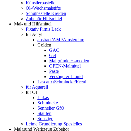
Künstlerpastelle
Öl-/Wachsmalstifte
Schulpastelle Kreiden
Zubehör Hilfsmittel
Mal- und Hilfsmittel
Fixativ Firnis Lack
für Acryl
abstract/AMI/Amsterdam
Golden
GAC
Gel
Malgründe + -medien
OPEN-Malmittel
Paste
Verzögerer Liquid
Lascaux/Schmincke/Kreul
für Aquarell
für Öl
Lukas
Schmincke
Sennelier GfO
Staufen
Sonstige
Leime Grundierung Spezielles
Malgrund Werkzeug Zubehör