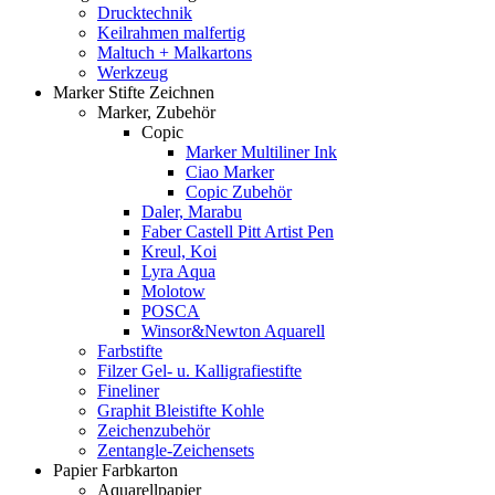
Drucktechnik
Keilrahmen malfertig
Maltuch + Malkartons
Werkzeug
Marker Stifte Zeichnen
Marker, Zubehör
Copic
Marker Multiliner Ink
Ciao Marker
Copic Zubehör
Daler, Marabu
Faber Castell Pitt Artist Pen
Kreul, Koi
Lyra Aqua
Molotow
POSCA
Winsor&Newton Aquarell
Farbstifte
Filzer Gel- u. Kalligrafiestifte
Fineliner
Graphit Bleistifte Kohle
Zeichenzubehör
Zentangle-Zeichensets
Papier Farbkarton
Aquarellpapier