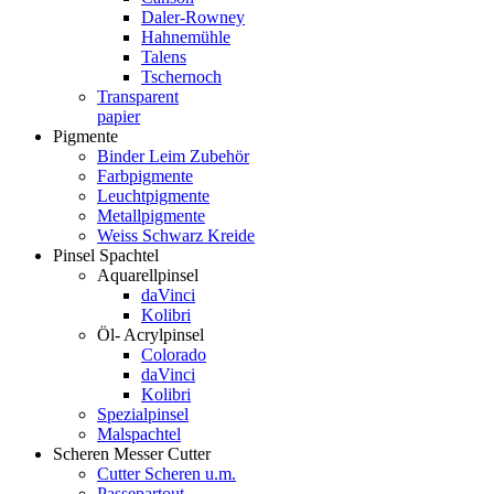
Daler-Rowney
Hahnemühle
Talens
Tschernoch
Transparent
papier
Pigmente
Binder Leim Zubehör
Farbpigmente
Leuchtpigmente
Metallpigmente
Weiss Schwarz Kreide
Pinsel Spachtel
Aquarellpinsel
daVinci
Kolibri
Öl- Acrylpinsel
Colorado
daVinci
Kolibri
Spezialpinsel
Malspachtel
Scheren Messer Cutter
Cutter Scheren u.m.
Passepartout