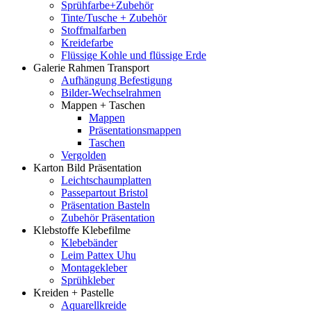
Sprühfarbe+Zubehör
Tinte/Tusche + Zubehör
Stoffmalfarben
Kreidefarbe
Flüssige Kohle und flüssige Erde
Galerie Rahmen Transport
Aufhängung Befestigung
Bilder-Wechselrahmen
Mappen + Taschen
Mappen
Präsentationsmappen
Taschen
Vergolden
Karton Bild Präsentation
Leichtschaumplatten
Passepartout Bristol
Präsentation Basteln
Zubehör Präsentation
Klebstoffe Klebefilme
Klebebänder
Leim Pattex Uhu
Montagekleber
Sprühkleber
Kreiden + Pastelle
Aquarellkreide