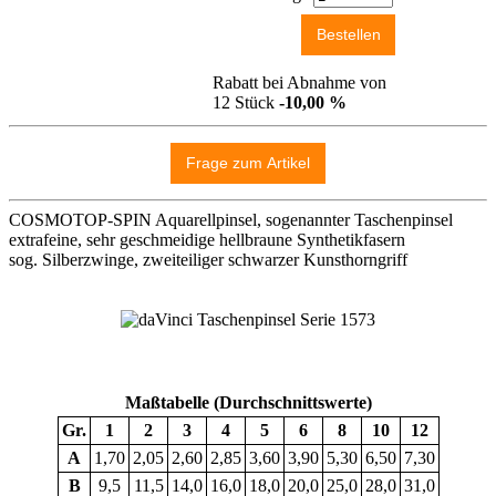
Rabatt bei Abnahme von
12 Stück
-10,00 %
COSMOTOP-SPIN Aquarellpinsel, sogenannter Taschenpinsel
extrafeine, sehr geschmeidige hellbraune Synthetikfasern
sog. Silberzwinge, zweiteiliger schwarzer Kunsthorngriff
Maßtabelle (Durchschnittswerte)
Gr.
1
2
3
4
5
6
8
10
12
A
1,70
2,05
2,60
2,85
3,60
3,90
5,30
6,50
7,30
B
9,5
11,5
14,0
16,0
18,0
20,0
25,0
28,0
31,0