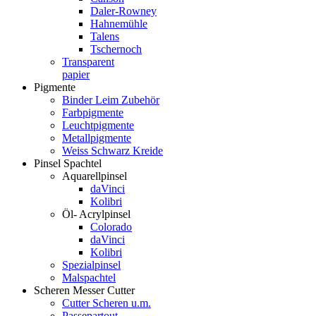
Daler-Rowney
Hahnemühle
Talens
Tschernoch
Transparent
papier
Pigmente
Binder Leim Zubehör
Farbpigmente
Leuchtpigmente
Metallpigmente
Weiss Schwarz Kreide
Pinsel Spachtel
Aquarellpinsel
daVinci
Kolibri
Öl- Acrylpinsel
Colorado
daVinci
Kolibri
Spezialpinsel
Malspachtel
Scheren Messer Cutter
Cutter Scheren u.m.
Passepartout