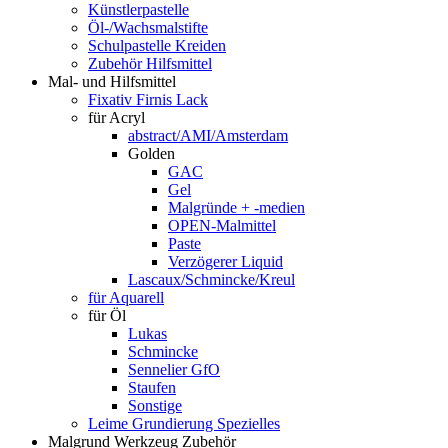
Künstlerpastelle
Öl-/Wachsmalstifte
Schulpastelle Kreiden
Zubehör Hilfsmittel
Mal- und Hilfsmittel
Fixativ Firnis Lack
für Acryl
abstract/AMI/Amsterdam
Golden
GAC
Gel
Malgründe + -medien
OPEN-Malmittel
Paste
Verzögerer Liquid
Lascaux/Schmincke/Kreul
für Aquarell
für Öl
Lukas
Schmincke
Sennelier GfO
Staufen
Sonstige
Leime Grundierung Spezielles
Malgrund Werkzeug Zubehör