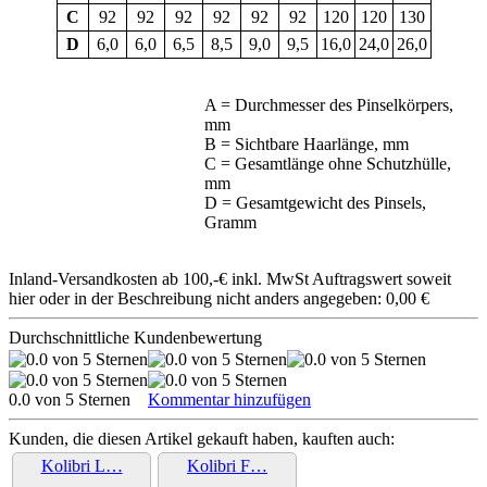
C
92
92
92
92
92
92
120
120
130
D
6,0
6,0
6,5
8,5
9,0
9,5
16,0
24,0
26,0
A = Durchmesser des Pinselkörpers,
mm
B = Sichtbare Haarlänge, mm
C = Gesamtlänge ohne Schutzhülle,
mm
D = Gesamtgewicht des Pinsels,
Gramm
Inland-Versandkosten ab 100,-€ inkl. MwSt Auftragswert soweit
hier oder in der Beschreibung nicht anders angegeben: 0,00 €
Durchschnittliche Kundenbewertung
0.0 von 5 Sternen
Kommentar hinzufügen
Kunden, die diesen Artikel gekauft haben, kauften auch:
Kolibri L…
Kolibri F…