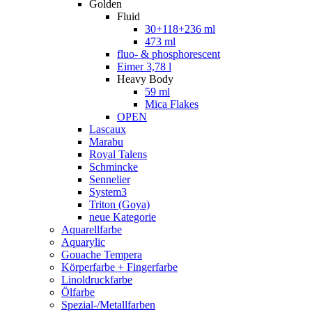
Golden
Fluid
30+118+236 ml
473 ml
fluo- & phosphorescent
Eimer 3,78 l
Heavy Body
59 ml
Mica Flakes
OPEN
Lascaux
Marabu
Royal Talens
Schmincke
Sennelier
System3
Triton (Goya)
neue Kategorie
Aquarellfarbe
Aquarylic
Gouache Tempera
Körperfarbe + Fingerfarbe
Linoldruckfarbe
Ölfarbe
Spezial-/Metallfarben