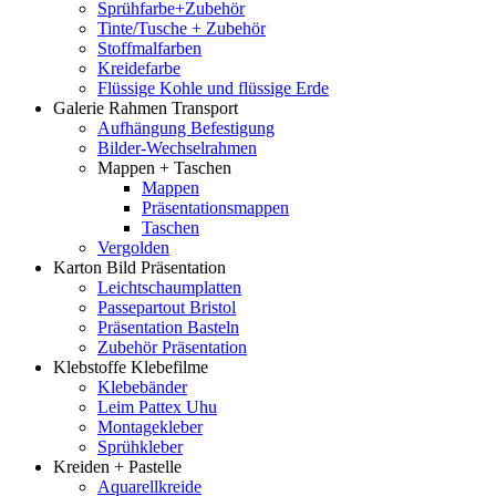
Sprühfarbe+Zubehör
Tinte/Tusche + Zubehör
Stoffmalfarben
Kreidefarbe
Flüssige Kohle und flüssige Erde
Galerie Rahmen Transport
Aufhängung Befestigung
Bilder-Wechselrahmen
Mappen + Taschen
Mappen
Präsentationsmappen
Taschen
Vergolden
Karton Bild Präsentation
Leichtschaumplatten
Passepartout Bristol
Präsentation Basteln
Zubehör Präsentation
Klebstoffe Klebefilme
Klebebänder
Leim Pattex Uhu
Montagekleber
Sprühkleber
Kreiden + Pastelle
Aquarellkreide