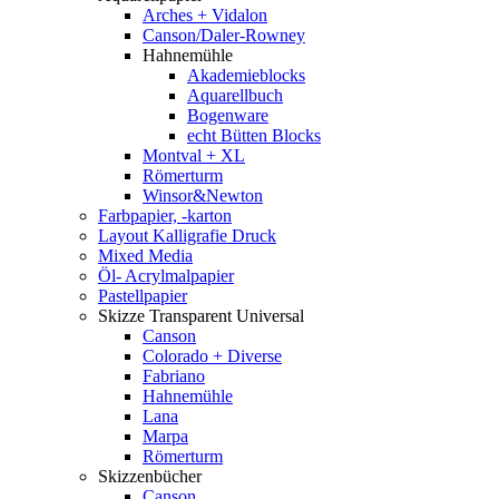
Arches + Vidalon
Canson/Daler-Rowney
Hahnemühle
Akademieblocks
Aquarellbuch
Bogenware
echt Bütten Blocks
Montval + XL
Römerturm
Winsor&Newton
Farbpapier, -karton
Layout Kalligrafie Druck
Mixed Media
Öl- Acrylmalpapier
Pastellpapier
Skizze Transparent Universal
Canson
Colorado + Diverse
Fabriano
Hahnemühle
Lana
Marpa
Römerturm
Skizzenbücher
Canson