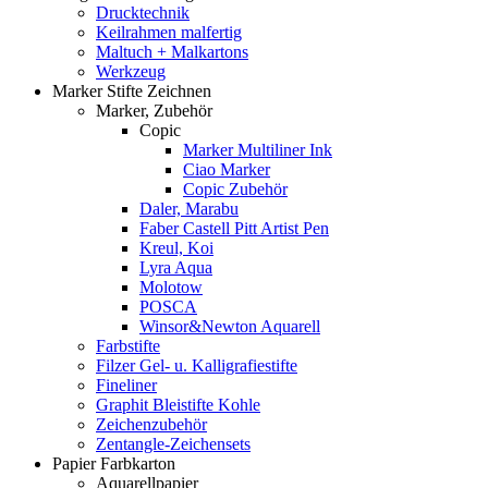
Drucktechnik
Keilrahmen malfertig
Maltuch + Malkartons
Werkzeug
Marker Stifte Zeichnen
Marker, Zubehör
Copic
Marker Multiliner Ink
Ciao Marker
Copic Zubehör
Daler, Marabu
Faber Castell Pitt Artist Pen
Kreul, Koi
Lyra Aqua
Molotow
POSCA
Winsor&Newton Aquarell
Farbstifte
Filzer Gel- u. Kalligrafiestifte
Fineliner
Graphit Bleistifte Kohle
Zeichenzubehör
Zentangle-Zeichensets
Papier Farbkarton
Aquarellpapier