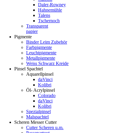
Daler-Rowney
Hahnemühle
Talens
Tschernoch
Transparent
papier
Pigmente
Binder Leim Zubehör
Farbpigmente
Leuchtpigmente
Metallpigmente
Weiss Schwarz Kreide
Pinsel Spachtel
Aquarellpinsel
daVinci
Kolibri
Öl- Acrylpinsel
Colorado
daVinci
Kolibri
Spezialpinsel
Malspachtel
Scheren Messer Cutter
Cutter Scheren u.m.
Passepartout