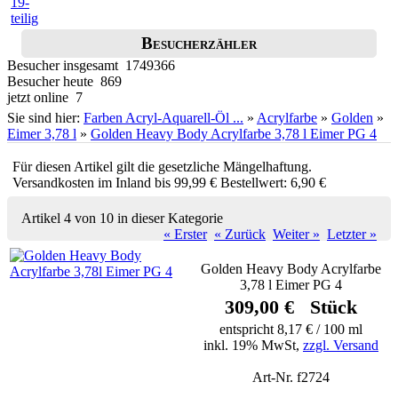
Besucherzähler
Besucher insgesamt 1749366
Besucher heute 869
jetzt online 7
Sie sind hier:
Farben Acryl-Aquarell-Öl ...
»
Acrylfarbe
»
Golden
»
Eimer 3,78 l
»
Golden Heavy Body Acrylfarbe 3,78 l Eimer PG 4
Für diesen Artikel gilt die gesetzliche Mängelhaftung.
Versandkosten im Inland bis 99,99 € Bestellwert: 6,90 €
Artikel 4 von 10 in dieser Kategorie
« Erster
« Zurück
Weiter »
Letzter »
Golden Heavy Body Acrylfarbe
3,78 l Eimer PG 4
309,00 € Stück
entspricht 8,17 € / 100 ml
inkl. 19% MwSt,
zzgl. Versand
Art-Nr. f2724