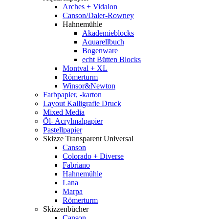
Arches + Vidalon
Canson/Daler-Rowney
Hahnemühle
Akademieblocks
Aquarellbuch
Bogenware
echt Bütten Blocks
Montval + XL
Römerturm
Winsor&Newton
Farbpapier, -karton
Layout Kalligrafie Druck
Mixed Media
Öl- Acrylmalpapier
Pastellpapier
Skizze Transparent Universal
Canson
Colorado + Diverse
Fabriano
Hahnemühle
Lana
Marpa
Römerturm
Skizzenbücher
Canson