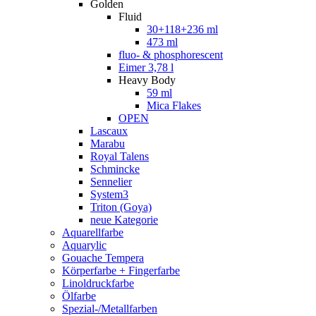
Golden
Fluid
30+118+236 ml
473 ml
fluo- & phosphorescent
Eimer 3,78 l
Heavy Body
59 ml
Mica Flakes
OPEN
Lascaux
Marabu
Royal Talens
Schmincke
Sennelier
System3
Triton (Goya)
neue Kategorie
Aquarellfarbe
Aquarylic
Gouache Tempera
Körperfarbe + Fingerfarbe
Linoldruckfarbe
Ölfarbe
Spezial-/Metallfarben