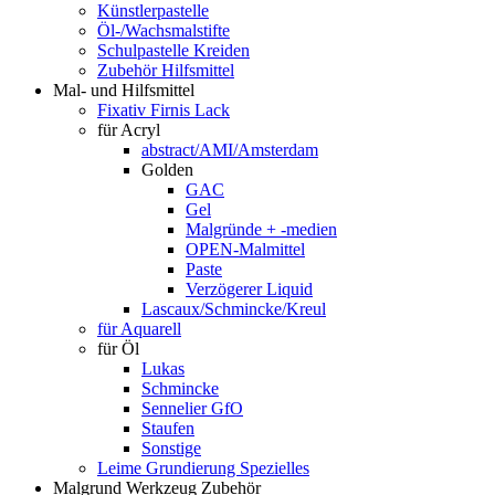
Künstlerpastelle
Öl-/Wachsmalstifte
Schulpastelle Kreiden
Zubehör Hilfsmittel
Mal- und Hilfsmittel
Fixativ Firnis Lack
für Acryl
abstract/AMI/Amsterdam
Golden
GAC
Gel
Malgründe + -medien
OPEN-Malmittel
Paste
Verzögerer Liquid
Lascaux/Schmincke/Kreul
für Aquarell
für Öl
Lukas
Schmincke
Sennelier GfO
Staufen
Sonstige
Leime Grundierung Spezielles
Malgrund Werkzeug Zubehör