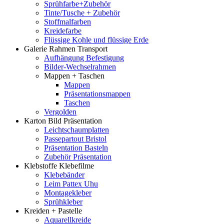
Sprühfarbe+Zubehör
Tinte/Tusche + Zubehör
Stoffmalfarben
Kreidefarbe
Flüssige Kohle und flüssige Erde
Galerie Rahmen Transport
Aufhängung Befestigung
Bilder-Wechselrahmen
Mappen + Taschen
Mappen
Präsentationsmappen
Taschen
Vergolden
Karton Bild Präsentation
Leichtschaumplatten
Passepartout Bristol
Präsentation Basteln
Zubehör Präsentation
Klebstoffe Klebefilme
Klebebänder
Leim Pattex Uhu
Montagekleber
Sprühkleber
Kreiden + Pastelle
Aquarellkreide