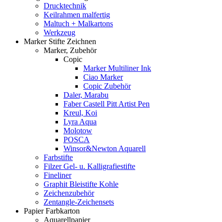
Drucktechnik
Keilrahmen malfertig
Maltuch + Malkartons
Werkzeug
Marker Stifte Zeichnen
Marker, Zubehör
Copic
Marker Multiliner Ink
Ciao Marker
Copic Zubehör
Daler, Marabu
Faber Castell Pitt Artist Pen
Kreul, Koi
Lyra Aqua
Molotow
POSCA
Winsor&Newton Aquarell
Farbstifte
Filzer Gel- u. Kalligrafiestifte
Fineliner
Graphit Bleistifte Kohle
Zeichenzubehör
Zentangle-Zeichensets
Papier Farbkarton
Aquarellpapier