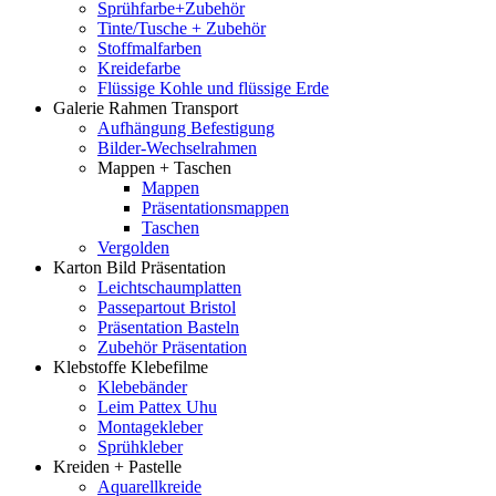
Sprühfarbe+Zubehör
Tinte/Tusche + Zubehör
Stoffmalfarben
Kreidefarbe
Flüssige Kohle und flüssige Erde
Galerie Rahmen Transport
Aufhängung Befestigung
Bilder-Wechselrahmen
Mappen + Taschen
Mappen
Präsentationsmappen
Taschen
Vergolden
Karton Bild Präsentation
Leichtschaumplatten
Passepartout Bristol
Präsentation Basteln
Zubehör Präsentation
Klebstoffe Klebefilme
Klebebänder
Leim Pattex Uhu
Montagekleber
Sprühkleber
Kreiden + Pastelle
Aquarellkreide