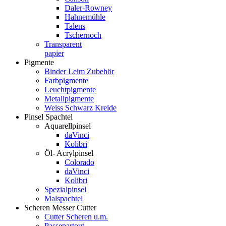
Daler-Rowney
Hahnemühle
Talens
Tschernoch
Transparent
papier
Pigmente
Binder Leim Zubehör
Farbpigmente
Leuchtpigmente
Metallpigmente
Weiss Schwarz Kreide
Pinsel Spachtel
Aquarellpinsel
daVinci
Kolibri
Öl- Acrylpinsel
Colorado
daVinci
Kolibri
Spezialpinsel
Malspachtel
Scheren Messer Cutter
Cutter Scheren u.m.
Passepartout