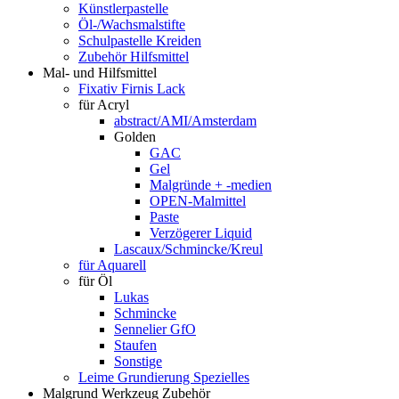
Künstlerpastelle
Öl-/Wachsmalstifte
Schulpastelle Kreiden
Zubehör Hilfsmittel
Mal- und Hilfsmittel
Fixativ Firnis Lack
für Acryl
abstract/AMI/Amsterdam
Golden
GAC
Gel
Malgründe + -medien
OPEN-Malmittel
Paste
Verzögerer Liquid
Lascaux/Schmincke/Kreul
für Aquarell
für Öl
Lukas
Schmincke
Sennelier GfO
Staufen
Sonstige
Leime Grundierung Spezielles
Malgrund Werkzeug Zubehör