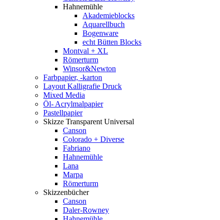
Hahnemühle
Akademieblocks
Aquarellbuch
Bogenware
echt Bütten Blocks
Montval + XL
Römerturm
Winsor&Newton
Farbpapier, -karton
Layout Kalligrafie Druck
Mixed Media
Öl- Acrylmalpapier
Pastellpapier
Skizze Transparent Universal
Canson
Colorado + Diverse
Fabriano
Hahnemühle
Lana
Marpa
Römerturm
Skizzenbücher
Canson
Daler-Rowney
Hahnemühle