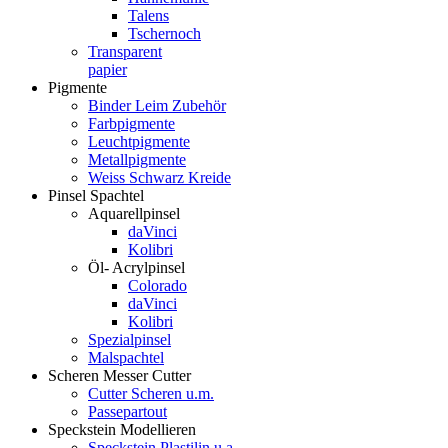
Talens
Tschernoch
Transparent
papier
Pigmente
Binder Leim Zubehör
Farbpigmente
Leuchtpigmente
Metallpigmente
Weiss Schwarz Kreide
Pinsel Spachtel
Aquarellpinsel
daVinci
Kolibri
Öl- Acrylpinsel
Colorado
daVinci
Kolibri
Spezialpinsel
Malspachtel
Scheren Messer Cutter
Cutter Scheren u.m.
Passepartout
Speckstein Modellieren
Speckstein Plastilin u.a.