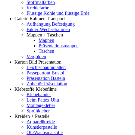
Stoffmalfarben
Kreidefarbe
Flüssige Kohle und flüssige Erde
Galerie Rahmen Transport
Aufhängung Befestigung
Bilder-Wechselrahmen
Mappen + Taschen
Mappen
Präsentationsmappen
Taschen
Vergolden
Karton Bild Präsentation
Leichtschaumplatten
Passepartout Bristol
Präsentation Basteln
Zubehör Präsentation
Klebstoffe Klebefilme
Klebebänder
Leim Pattex Uhu
Montagekleber
Sprühkleber
Kreiden + Pastelle
Aquarellkreide
Künstlerpastelle
Öl-/Wachsmalstifte