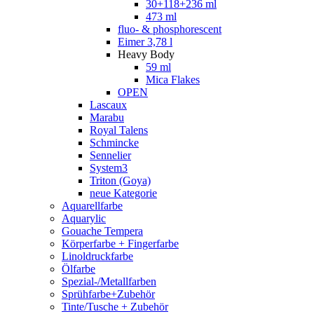
30+118+236 ml
473 ml
fluo- & phosphorescent
Eimer 3,78 l
Heavy Body
59 ml
Mica Flakes
OPEN
Lascaux
Marabu
Royal Talens
Schmincke
Sennelier
System3
Triton (Goya)
neue Kategorie
Aquarellfarbe
Aquarylic
Gouache Tempera
Körperfarbe + Fingerfarbe
Linoldruckfarbe
Ölfarbe
Spezial-/Metallfarben
Sprühfarbe+Zubehör
Tinte/Tusche + Zubehör