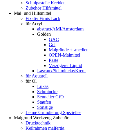
Schulpastelle Kreiden
Zubehör Hilfsmittel
Mal- und Hilfsmittel
Fixativ Firnis Lack
für Acryl
abstract/AMI/Amsterdam
Golden
GAC
Gel
Malgründe + -medien
OPEN-Malmittel
Paste
Verzögerer Liquid
Lascaux/Schmincke/Kreul
für Aquarell
für Öl
Lukas
Schmincke
Sennelier GfO
Staufen
Sonstige
Leime Grundierung Spezielles
Malgrund Werkzeug Zubehör
Drucktechnik
Keilrahmen malfertig