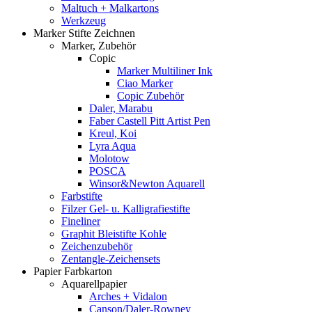
Maltuch + Malkartons
Werkzeug
Marker Stifte Zeichnen
Marker, Zubehör
Copic
Marker Multiliner Ink
Ciao Marker
Copic Zubehör
Daler, Marabu
Faber Castell Pitt Artist Pen
Kreul, Koi
Lyra Aqua
Molotow
POSCA
Winsor&Newton Aquarell
Farbstifte
Filzer Gel- u. Kalligrafiestifte
Fineliner
Graphit Bleistifte Kohle
Zeichenzubehör
Zentangle-Zeichensets
Papier Farbkarton
Aquarellpapier
Arches + Vidalon
Canson/Daler-Rowney