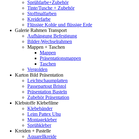
Sprühfarbe+Zubehör
Tinte/Tusche + Zubehör
Stoffmalfarben
Kreidefarbe
Flüssige Kohle und flüssige Erde
Galerie Rahmen Transport
Aufhängung Befestigung
Bilder-Wechselrahmen
Mappen + Taschen
Mappen
Präsentationsmappen
Taschen
Vergolden
Karton Bild Präsentation
Leichtschaumplatten
Passepartout Bristol
Präsentation Basteln
Zubehör Präsentation
Klebstoffe Klebefilme
Klebebänder
Leim Pattex Uhu
Montagekleber
Sprühkleber
Kreiden + Pastelle
Aquarellkreide