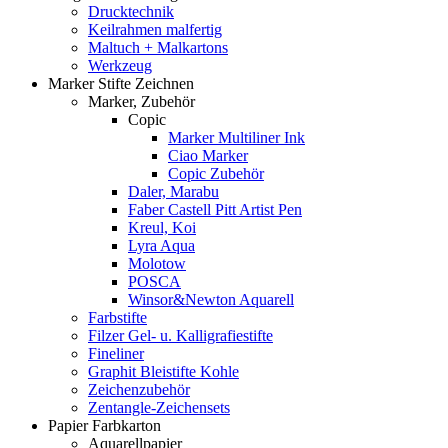
Drucktechnik
Keilrahmen malfertig
Maltuch + Malkartons
Werkzeug
Marker Stifte Zeichnen
Marker, Zubehör
Copic
Marker Multiliner Ink
Ciao Marker
Copic Zubehör
Daler, Marabu
Faber Castell Pitt Artist Pen
Kreul, Koi
Lyra Aqua
Molotow
POSCA
Winsor&Newton Aquarell
Farbstifte
Filzer Gel- u. Kalligrafiestifte
Fineliner
Graphit Bleistifte Kohle
Zeichenzubehör
Zentangle-Zeichensets
Papier Farbkarton
Aquarellpapier