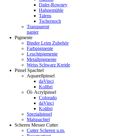
Daler-Rowney
Hahnemühle
Talens
Tschernoch
Transparent
papier
Pigmente
Binder Leim Zubehör
Farbpigmente
Leuchtpigmente
Metallpigmente
Weiss Schwarz Kreide
Pinsel Spachtel
Aquarellpinsel
daVinci
Kolibri
Öl- Acrylpinsel
Colorado
daVinci
Kolibri
Spezialpinsel
Malspachtel
Scheren Messer Cutter
Cutter Scheren u.m.
Passepartout