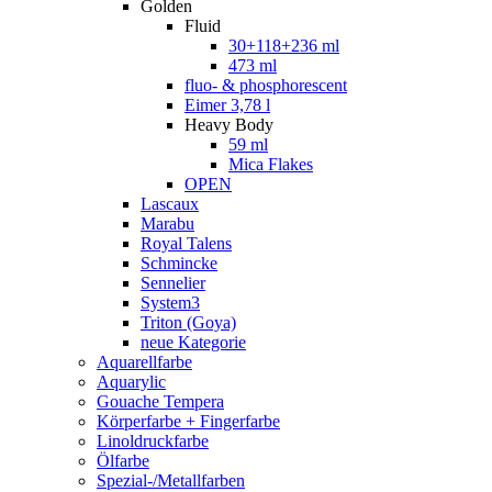
Golden
Fluid
30+118+236 ml
473 ml
fluo- & phosphorescent
Eimer 3,78 l
Heavy Body
59 ml
Mica Flakes
OPEN
Lascaux
Marabu
Royal Talens
Schmincke
Sennelier
System3
Triton (Goya)
neue Kategorie
Aquarellfarbe
Aquarylic
Gouache Tempera
Körperfarbe + Fingerfarbe
Linoldruckfarbe
Ölfarbe
Spezial-/Metallfarben