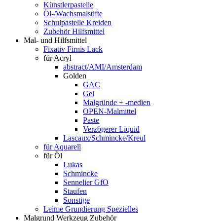
Künstlerpastelle
Öl-/Wachsmalstifte
Schulpastelle Kreiden
Zubehör Hilfsmittel
Mal- und Hilfsmittel
Fixativ Firnis Lack
für Acryl
abstract/AMI/Amsterdam
Golden
GAC
Gel
Malgründe + -medien
OPEN-Malmittel
Paste
Verzögerer Liquid
Lascaux/Schmincke/Kreul
für Aquarell
für Öl
Lukas
Schmincke
Sennelier GfO
Staufen
Sonstige
Leime Grundierung Spezielles
Malgrund Werkzeug Zubehör