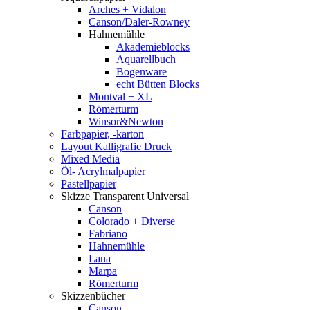
Arches + Vidalon
Canson/Daler-Rowney
Hahnemühle
Akademieblocks
Aquarellbuch
Bogenware
echt Bütten Blocks
Montval + XL
Römerturm
Winsor&Newton
Farbpapier, -karton
Layout Kalligrafie Druck
Mixed Media
Öl- Acrylmalpapier
Pastellpapier
Skizze Transparent Universal
Canson
Colorado + Diverse
Fabriano
Hahnemühle
Lana
Marpa
Römerturm
Skizzenbücher
Canson