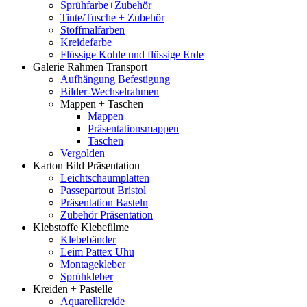
Sprühfarbe+Zubehör
Tinte/Tusche + Zubehör
Stoffmalfarben
Kreidefarbe
Flüssige Kohle und flüssige Erde
Galerie Rahmen Transport
Aufhängung Befestigung
Bilder-Wechselrahmen
Mappen + Taschen
Mappen
Präsentationsmappen
Taschen
Vergolden
Karton Bild Präsentation
Leichtschaumplatten
Passepartout Bristol
Präsentation Basteln
Zubehör Präsentation
Klebstoffe Klebefilme
Klebebänder
Leim Pattex Uhu
Montagekleber
Sprühkleber
Kreiden + Pastelle
Aquarellkreide