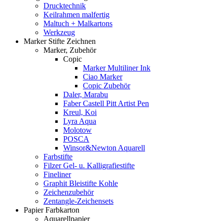
Drucktechnik
Keilrahmen malfertig
Maltuch + Malkartons
Werkzeug
Marker Stifte Zeichnen
Marker, Zubehör
Copic
Marker Multiliner Ink
Ciao Marker
Copic Zubehör
Daler, Marabu
Faber Castell Pitt Artist Pen
Kreul, Koi
Lyra Aqua
Molotow
POSCA
Winsor&Newton Aquarell
Farbstifte
Filzer Gel- u. Kalligrafiestifte
Fineliner
Graphit Bleistifte Kohle
Zeichenzubehör
Zentangle-Zeichensets
Papier Farbkarton
Aquarellpapier