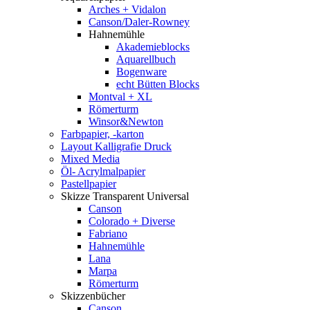
Arches + Vidalon
Canson/Daler-Rowney
Hahnemühle
Akademieblocks
Aquarellbuch
Bogenware
echt Bütten Blocks
Montval + XL
Römerturm
Winsor&Newton
Farbpapier, -karton
Layout Kalligrafie Druck
Mixed Media
Öl- Acrylmalpapier
Pastellpapier
Skizze Transparent Universal
Canson
Colorado + Diverse
Fabriano
Hahnemühle
Lana
Marpa
Römerturm
Skizzenbücher
Canson