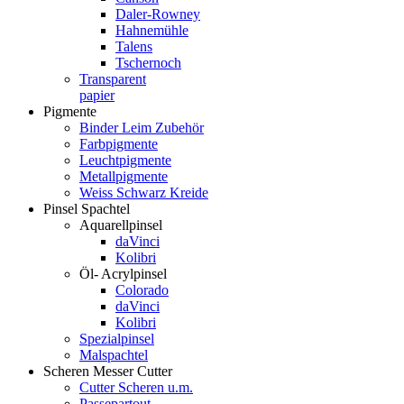
Daler-Rowney
Hahnemühle
Talens
Tschernoch
Transparent
papier
Pigmente
Binder Leim Zubehör
Farbpigmente
Leuchtpigmente
Metallpigmente
Weiss Schwarz Kreide
Pinsel Spachtel
Aquarellpinsel
daVinci
Kolibri
Öl- Acrylpinsel
Colorado
daVinci
Kolibri
Spezialpinsel
Malspachtel
Scheren Messer Cutter
Cutter Scheren u.m.
Passepartout