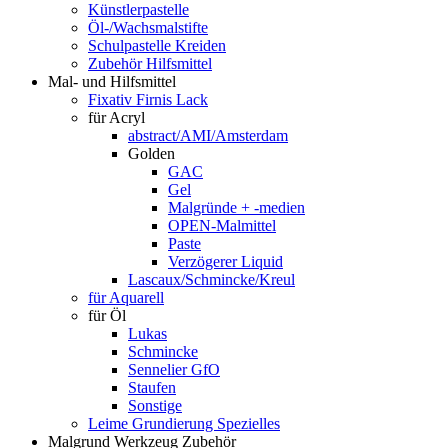
Künstlerpastelle
Öl-/Wachsmalstifte
Schulpastelle Kreiden
Zubehör Hilfsmittel
Mal- und Hilfsmittel
Fixativ Firnis Lack
für Acryl
abstract/AMI/Amsterdam
Golden
GAC
Gel
Malgründe + -medien
OPEN-Malmittel
Paste
Verzögerer Liquid
Lascaux/Schmincke/Kreul
für Aquarell
für Öl
Lukas
Schmincke
Sennelier GfO
Staufen
Sonstige
Leime Grundierung Spezielles
Malgrund Werkzeug Zubehör