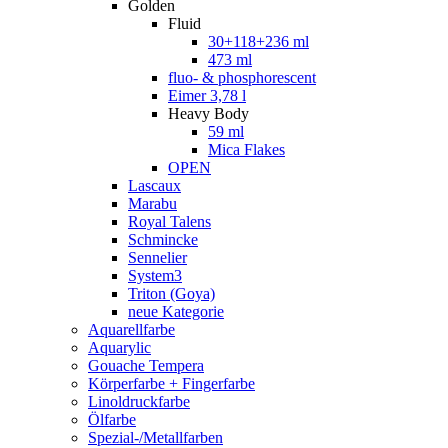
Golden
Fluid
30+118+236 ml
473 ml
fluo- & phosphorescent
Eimer 3,78 l
Heavy Body
59 ml
Mica Flakes
OPEN
Lascaux
Marabu
Royal Talens
Schmincke
Sennelier
System3
Triton (Goya)
neue Kategorie
Aquarellfarbe
Aquarylic
Gouache Tempera
Körperfarbe + Fingerfarbe
Linoldruckfarbe
Ölfarbe
Spezial-/Metallfarben