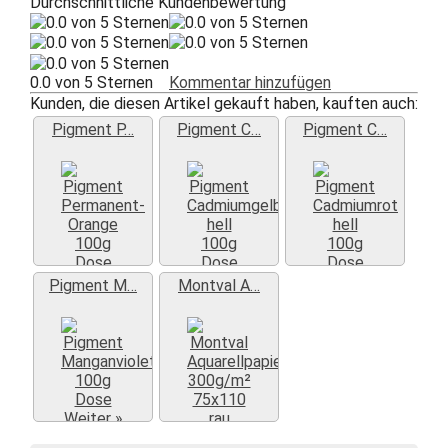
Durchschnittliche Kundenbewertung
0.0 von 5 Sternen
Kommentar hinzufügen
Kunden, die diesen Artikel gekauft haben, kauften auch:
Pigment P…
Pigment C…
Pigment C…
Weiter »
Weiter »
Weiter »
Pigment M…
Montval A…
Weiter »
Weiter »