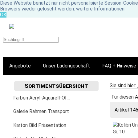
Diese Website benutzt nur nicht personalisierte Session-Cookie
Browsers wieder gelöscht werden.
weitere Informationen
OK
Angebote
Unser Ladengeschäft
FAQ + Hinweise
Sortimentsübersicht
Sie sind hier:
Für diesen A
Farben Acryl-Aquarell-Öl ...
Artikel 14
Acrylfarbe
Galerie Rahmen Transport
Golden
Aquarellfarbe
Aufhängung Befestigung
Karton Bild Präsentation
Fluid
Lascaux
Aquarylic
Bilder-Wechselrahmen