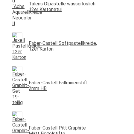
Talens Ölpastelle wasserlöslich
12er Kartonetui
Faber-Castell Softpastellkreide,
12er Karton
Faber-Castell Fallminenstift
2mm HB
Faber-Castell Pitt Graphite
Matt Einzelstifte