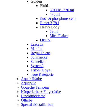
Golden
Fluid
30+118+236 ml
473 ml
fluo- & phosphorescent
Eimer 3,78 l
Heavy Body
59 ml
Mica Flakes
OPEN
Lascaux
Marabu
Royal Talens
Schmincke
Sennelier
System3
Triton (Goya)
neue Kategorie
Aquarellfarbe
Aquarylic
Gouache Tempera
Körperfarbe + Fingerfarbe
Linoldruckfarbe
Ölfarbe
Spezial-/Metallfarben