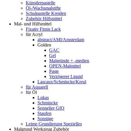
Künstlerpastelle
Öl-/Wachsmalstifte
Schulpastelle Kreiden
Zubehör Hilfsmittel
Mal- und Hilfsmittel
Fixativ Firnis Lack
für Acryl
abstract/AMI/Amsterdam
Golden
GAC
Gel
Malgründe + -medien
OPEN-Malmittel
Paste
Verzögerer Liquid
Lascaux/Schmincke/Kreul
für Aquarell
für Öl
Lukas
Schmincke
Sennelier GfO
Staufen
Sonstige
Leime Grundierung Spezielles
Malgrund Werkzeug Zubehör