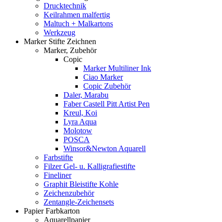
Drucktechnik
Keilrahmen malfertig
Maltuch + Malkartons
Werkzeug
Marker Stifte Zeichnen
Marker, Zubehör
Copic
Marker Multiliner Ink
Ciao Marker
Copic Zubehör
Daler, Marabu
Faber Castell Pitt Artist Pen
Kreul, Koi
Lyra Aqua
Molotow
POSCA
Winsor&Newton Aquarell
Farbstifte
Filzer Gel- u. Kalligrafiestifte
Fineliner
Graphit Bleistifte Kohle
Zeichenzubehör
Zentangle-Zeichensets
Papier Farbkarton
Aquarellpapier