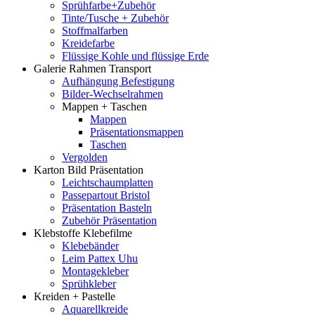
Sprühfarbe+Zubehör
Tinte/Tusche + Zubehör
Stoffmalfarben
Kreidefarbe
Flüssige Kohle und flüssige Erde
Galerie Rahmen Transport
Aufhängung Befestigung
Bilder-Wechselrahmen
Mappen + Taschen
Mappen
Präsentationsmappen
Taschen
Vergolden
Karton Bild Präsentation
Leichtschaumplatten
Passepartout Bristol
Präsentation Basteln
Zubehör Präsentation
Klebstoffe Klebefilme
Klebebänder
Leim Pattex Uhu
Montagekleber
Sprühkleber
Kreiden + Pastelle
Aquarellkreide