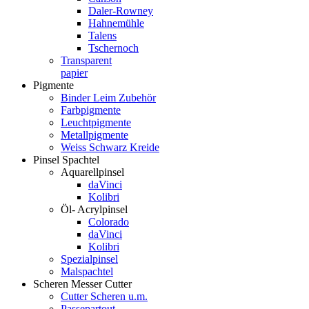
Daler-Rowney
Hahnemühle
Talens
Tschernoch
Transparent
papier
Pigmente
Binder Leim Zubehör
Farbpigmente
Leuchtpigmente
Metallpigmente
Weiss Schwarz Kreide
Pinsel Spachtel
Aquarellpinsel
daVinci
Kolibri
Öl- Acrylpinsel
Colorado
daVinci
Kolibri
Spezialpinsel
Malspachtel
Scheren Messer Cutter
Cutter Scheren u.m.
Passepartout