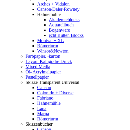
Arches + Vidalon
Canson/Daler-Rowney
Hahnemühle
Akademieblocks
Aquarellbuch
Bogenware
echt Bütten Blocks
Montval + XL
Römerturm
Winsor&Newton
Farbpapier, -karton
Layout Kalligrafie Druck
Mixed Media
Öl- Acrylmalpapier
Pastellpapier
Skizze Transparent Universal
Canson
Colorado + Diverse
Fabriano
Hahnemühle
Lana
Marpa
Römerturm
Skizzenbücher
Canson