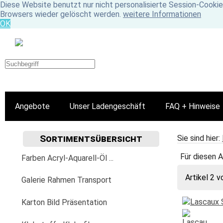
Diese Website benutzt nur nicht personalisierte Session-Cookie
Browsers wieder gelöscht werden.
weitere Informationen
OK
Angebote
Unser Ladengeschäft
FAQ + Hinweise
Sortimentsübersicht
Sie sind hier:
Für diesen A
Farben Acryl-Aquarell-Öl ...
Artikel 2 v
Acrylfarbe
Galerie Rahmen Transport
Golden
Aquarellfarbe
Aufhängung Befestigung
Karton Bild Präsentation
Fluid
Lascaux
Aquarylic
Bilder-Wechselrahmen