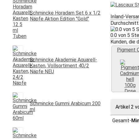
Schmincke Horadam Set 6 x 1/2
Inland-Versa
Näpfe Aktion Edition "Gold"
Durchschnit
0.0 von 5 S
Kunden, die d
Pigment 
Schmincke Akademie Aquarell-
Kasten, Vollsortiment 40/2
Näpfe NEU
Weiter 
Schmincke Gummi Arabicum 200
Artikel 2 v
ml
Gesamt-
Mi