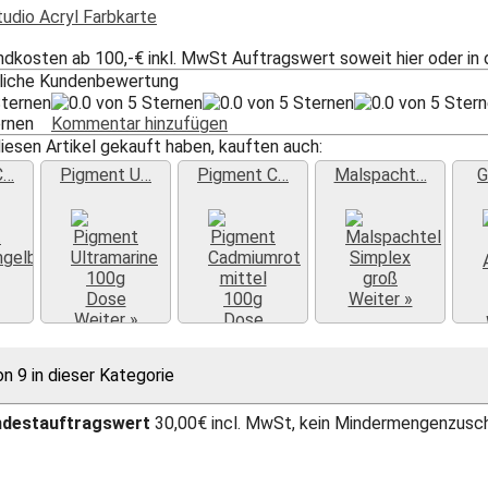
ndkosten ab 100,-€ inkl. MwSt Auftragswert soweit hier oder in
tliche Kundenbewertung
ternen
Kommentar hinzufügen
iesen Artikel gekauft haben, kauften auch:
C…
Pigment U…
Pigment C…
Malspacht…
G
Weiter »
Weiter »
»
Weiter »
on 9 in dieser Kategorie
ndestauftragswert
30,00€ incl. MwSt, kein Mindermengenzusc