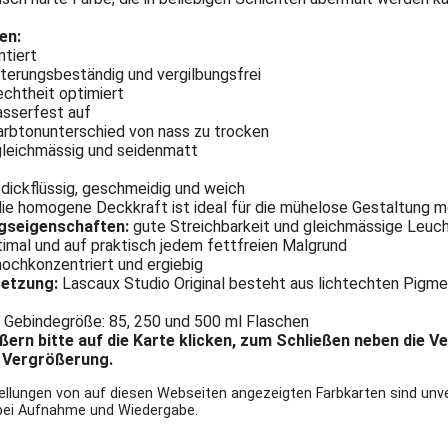
en:
ntiert
alterungsbeständig und vergilbungsfrei
echtheit optimiert
asserfest auf
Farbtonunterschied von nass zu trocken
 gleichmässig und seidenmatt
dickflüssig, geschmeidig und weich
ie homogene Deckkraft ist ideal für die mühelose Gestaltung 
gseigenschaften:
gute Streichbarkeit und gleichmässige Leu
imal und auf praktisch jedem fettfreien Malgrund
ochkonzentriert und ergiebig
etzung:
Lascaux Studio Original besteht aus lichtechten Pigm
 3 Gebindegröße: 85, 250 und 500 ml Flaschen
ern bitte auf die Karte klicken, zum Schließen neben die V
r Vergrößerung.
tellungen von auf diesen Webseiten angezeigten Farbkarten sind unv
 bei Aufnahme und Wiedergabe.