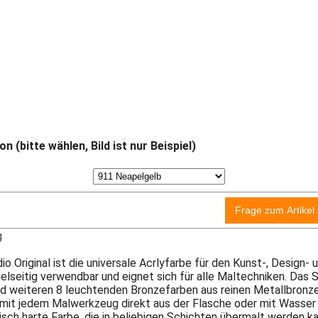
on (bitte wählen, Bild ist nur Beispiel)
g
o Original ist die universale Acrlyfarbe für den Kunst-, Design
vielseitig verwendbar und eignet sich für alle Maltechniken. Da
d weiteren 8 leuchtenden Bronzefarben aus reinen Metallbronzen
n mit jedem Malwerkzeug direkt aus der Flasche oder mit Wasser
tisch harte Farbe, die in beliebigen Schichten übermalt werden ka