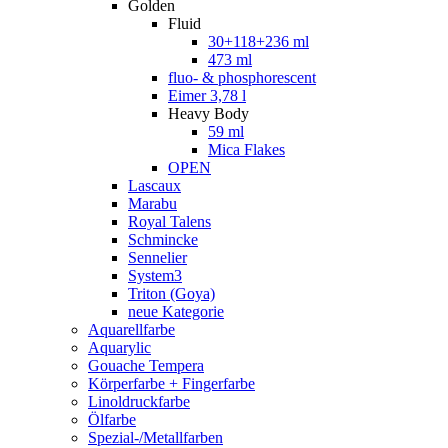
Golden
Fluid
30+118+236 ml
473 ml
fluo- & phosphorescent
Eimer 3,78 l
Heavy Body
59 ml
Mica Flakes
OPEN
Lascaux
Marabu
Royal Talens
Schmincke
Sennelier
System3
Triton (Goya)
neue Kategorie
Aquarellfarbe
Aquarylic
Gouache Tempera
Körperfarbe + Fingerfarbe
Linoldruckfarbe
Ölfarbe
Spezial-/Metallfarben