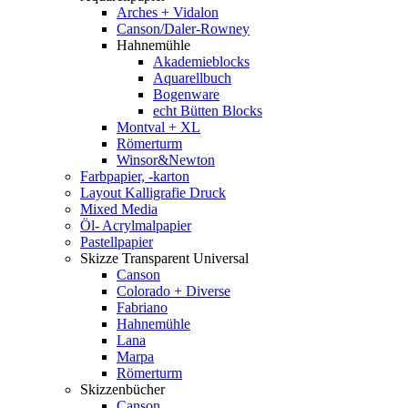
Arches + Vidalon
Canson/Daler-Rowney
Hahnemühle
Akademieblocks
Aquarellbuch
Bogenware
echt Bütten Blocks
Montval + XL
Römerturm
Winsor&Newton
Farbpapier, -karton
Layout Kalligrafie Druck
Mixed Media
Öl- Acrylmalpapier
Pastellpapier
Skizze Transparent Universal
Canson
Colorado + Diverse
Fabriano
Hahnemühle
Lana
Marpa
Römerturm
Skizzenbücher
Canson