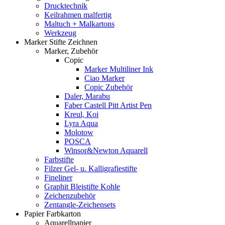
Drucktechnik
Keilrahmen malfertig
Maltuch + Malkartons
Werkzeug
Marker Stifte Zeichnen
Marker, Zubehör
Copic
Marker Multiliner Ink
Ciao Marker
Copic Zubehör
Daler, Marabu
Faber Castell Pitt Artist Pen
Kreul, Koi
Lyra Aqua
Molotow
POSCA
Winsor&Newton Aquarell
Farbstifte
Filzer Gel- u. Kalligrafiestifte
Fineliner
Graphit Bleistifte Kohle
Zeichenzubehör
Zentangle-Zeichensets
Papier Farbkarton
Aquarellpapier