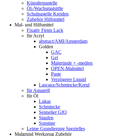
Künstlerpastelle
Öl-/Wachsmalstifte
Schulpastelle Kreiden
Zubehör Hilfsmittel
Mal- und Hilfsmittel
Fixativ Firnis Lack
für Acryl
abstract/AMI/Amsterdam
Golden
GAC
Gel
Malgründe + -medien
OPEN-Malmittel
Paste
Verzögerer Liquid
Lascaux/Schmincke/Kreul
für Aquarell
für Öl
Lukas
Schmincke
Sennelier GfO
Staufen
Sonstige
Leime Grundierung Spezielles
Malgrund Werkzeug Zubehör