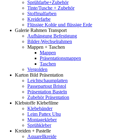
Sprühfarbe+Zubehör
Tinte/Tusche + Zubehör
Stoffmalfarben
Kreidefarbe
Flüssige Kohle und flüssige Erde
Galerie Rahmen Transport
Aufhängung Befestigung
Bilder-Wechselrahmen
Mappen + Taschen
Mappen
Präsentationsmappen
Taschen
Vergolden
Karton Bild Präsentation
Leichtschaumplatten
Passepartout Bristol
Präsentation Basteln
Zubehör Präsentation
Klebstoffe Klebefilme
Klebebänder
Leim Pattex Uhu
Montagekleber
Sprühkleber
Kreiden + Pastelle
Aquarellkreide