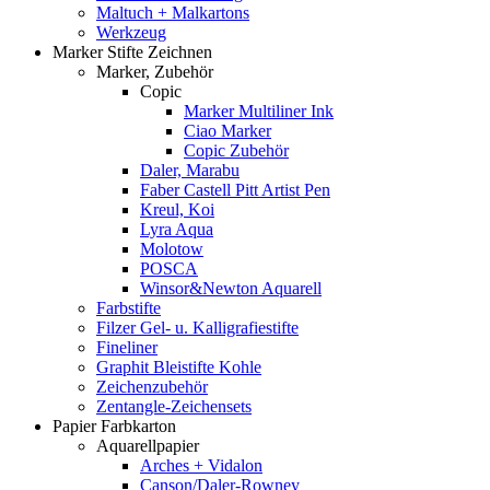
Maltuch + Malkartons
Werkzeug
Marker Stifte Zeichnen
Marker, Zubehör
Copic
Marker Multiliner Ink
Ciao Marker
Copic Zubehör
Daler, Marabu
Faber Castell Pitt Artist Pen
Kreul, Koi
Lyra Aqua
Molotow
POSCA
Winsor&Newton Aquarell
Farbstifte
Filzer Gel- u. Kalligrafiestifte
Fineliner
Graphit Bleistifte Kohle
Zeichenzubehör
Zentangle-Zeichensets
Papier Farbkarton
Aquarellpapier
Arches + Vidalon
Canson/Daler-Rowney