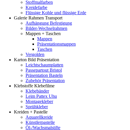
Stoffmalfarben
Kreidefarbe
Flüssige Kohle und flüssige Erde
Galerie Rahmen Transport
Aufhängung Befestigung
Bilder-Wechselrahmen
Mappen + Taschen
Mappen
Präsentationsmappen
Taschen
Vergolden
Karton Bild Präsentation
Leichtschaumplatten
Passepartout Bristol
Präsentation Basteln
Zubehör Präsentation
Klebstoffe Klebefilme
Klebebänder
Leim Pattex Uhu
Montagekleber
Sprühkleber
Kreiden + Pastelle
Aquarellkreide
Künstlerpastelle
Öl-/Wachsmalstifte