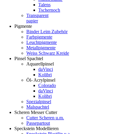
Talens
Tschernoch
Transparent
papier
Pigmente
Binder Leim Zubehör
Farbpigmente
Leuchtpigmente
Metallpigmente
Weiss Schwarz Kreide
Pinsel Spachtel
Aquarellpinsel
daVinci
Kolibri
Öl- Acrylpinsel
Colorado
daVinci
Kolibri
Spezialpinsel
Malspachtel
Scheren Messer Cutter
Cutter Scheren u.m.
Passepartout
Speckstein Modellieren
Speckstein Plastilin u.a.