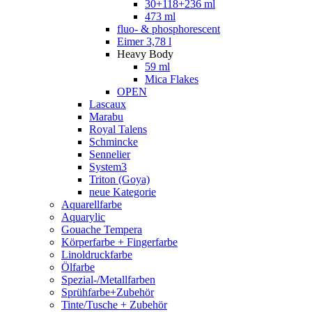
30+118+236 ml
473 ml
fluo- & phosphorescent
Eimer 3,78 l
Heavy Body
59 ml
Mica Flakes
OPEN
Lascaux
Marabu
Royal Talens
Schmincke
Sennelier
System3
Triton (Goya)
neue Kategorie
Aquarellfarbe
Aquarylic
Gouache Tempera
Körperfarbe + Fingerfarbe
Linoldruckfarbe
Ölfarbe
Spezial-/Metallfarben
Sprühfarbe+Zubehör
Tinte/Tusche + Zubehör