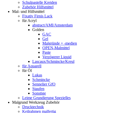
Schulpastelle Kreiden
Zubehör Hilfsmittel
Mal- und Hilfsmittel
Fixativ Firnis Lack
für Acryl
abstract/AMI/Amsterdam
Golden
GAC
Gel
Malgründe + -medien
OPEN-Malmittel
Paste
Verzögerer Liquid
Lascaux/Schmincke/Kreul
für Aquarell
für Öl
Lukas
Schmincke
Sennelier GfO
Staufen
Sonstige
Leime Grundierung Spezielles
Malgrund Werkzeug Zubehör
Drucktechnik
Keilrahmen malfertig