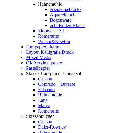
Hahnemühle
Akademieblocks
Aquarellbuch
Bogenware
echt Bütten Blocks
Montval + XL
Römerturm
Winsor&Newton
Farbpapier, -karton
Layout Kalligrafie Druck
Mixed Media
Öl- Acrylmalpapier
Pastellpapier
Skizze Transparent Universal
Canson
Colorado + Diverse
Fabriano
Hahnemühle
Lana
Marpa
Römerturm
Skizzenbücher
Canson
Daler-Rowney
Hahnemühle