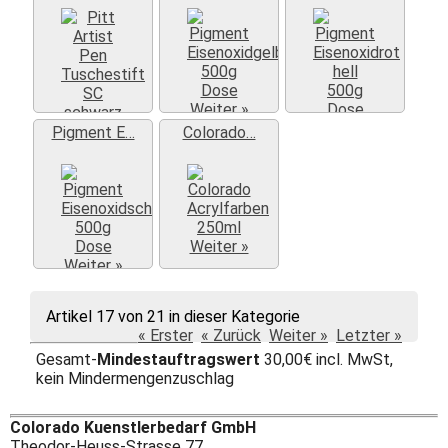
Weiter »
Weiter »
Weiter »
Pigment E…
Colorado…
Weiter »
Weiter »
Artikel 17 von 21 in dieser Kategorie
« Erster
« Zurück
Weiter »
Letzter »
Gesamt-
Mindestauftragswert
30,00€ incl. MwSt,
kein Mindermengenzuschlag
Colorado Kuenstlerbedarf GmbH
Theodor-Heuss-Strasse 77