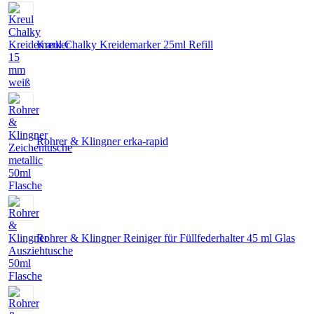
Kreul Chalky Kreidemarker 25ml Refill
Rohrer & Klingner erka-rapid
Rohrer & Klingner Reiniger für Füllfederhalter 45 ml Glas