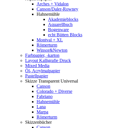
Arches + Vidalon
Canson/Daler-Rowney
Hahnemühle
Akademieblocks
Aquarellbuch
Bogenware
echt Bütten Blocks
Montval + XL
Römerturm
Winsor&Newton
Farbpapier, -karton
Layout Kalligrafie Druck
Mixed Media
Öl- Acrylmalpapier
Pastellpapier
Skizze Transparent Universal
Canson
Colorado + Diverse
Fabriano
Hahnemühle
Lana
Marpa
Römerturm
Skizzenbücher
Canson