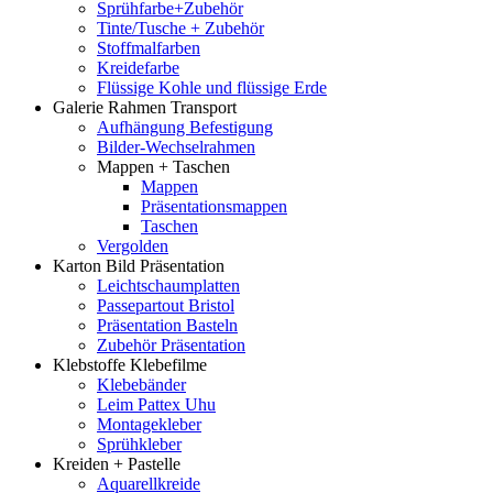
Sprühfarbe+Zubehör
Tinte/Tusche + Zubehör
Stoffmalfarben
Kreidefarbe
Flüssige Kohle und flüssige Erde
Galerie Rahmen Transport
Aufhängung Befestigung
Bilder-Wechselrahmen
Mappen + Taschen
Mappen
Präsentationsmappen
Taschen
Vergolden
Karton Bild Präsentation
Leichtschaumplatten
Passepartout Bristol
Präsentation Basteln
Zubehör Präsentation
Klebstoffe Klebefilme
Klebebänder
Leim Pattex Uhu
Montagekleber
Sprühkleber
Kreiden + Pastelle
Aquarellkreide