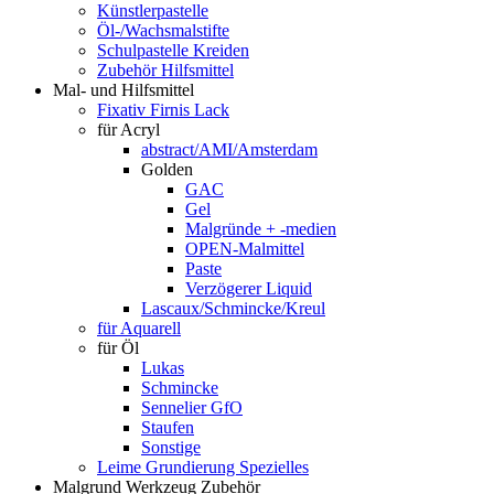
Künstlerpastelle
Öl-/Wachsmalstifte
Schulpastelle Kreiden
Zubehör Hilfsmittel
Mal- und Hilfsmittel
Fixativ Firnis Lack
für Acryl
abstract/AMI/Amsterdam
Golden
GAC
Gel
Malgründe + -medien
OPEN-Malmittel
Paste
Verzögerer Liquid
Lascaux/Schmincke/Kreul
für Aquarell
für Öl
Lukas
Schmincke
Sennelier GfO
Staufen
Sonstige
Leime Grundierung Spezielles
Malgrund Werkzeug Zubehör