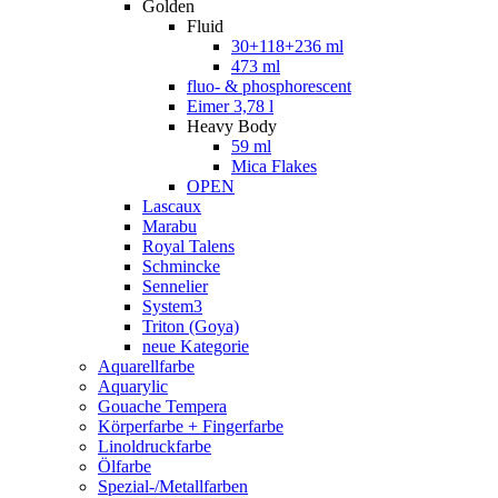
Golden
Fluid
30+118+236 ml
473 ml
fluo- & phosphorescent
Eimer 3,78 l
Heavy Body
59 ml
Mica Flakes
OPEN
Lascaux
Marabu
Royal Talens
Schmincke
Sennelier
System3
Triton (Goya)
neue Kategorie
Aquarellfarbe
Aquarylic
Gouache Tempera
Körperfarbe + Fingerfarbe
Linoldruckfarbe
Ölfarbe
Spezial-/Metallfarben