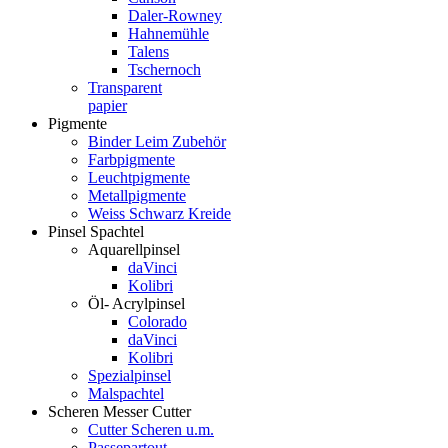
Daler-Rowney
Hahnemühle
Talens
Tschernoch
Transparent
papier
Pigmente
Binder Leim Zubehör
Farbpigmente
Leuchtpigmente
Metallpigmente
Weiss Schwarz Kreide
Pinsel Spachtel
Aquarellpinsel
daVinci
Kolibri
Öl- Acrylpinsel
Colorado
daVinci
Kolibri
Spezialpinsel
Malspachtel
Scheren Messer Cutter
Cutter Scheren u.m.
Passepartout