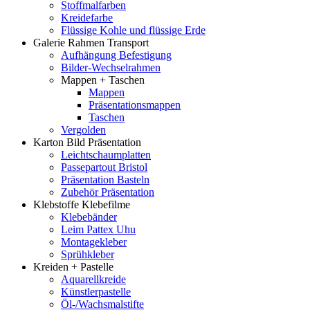
Stoffmalfarben
Kreidefarbe
Flüssige Kohle und flüssige Erde
Galerie Rahmen Transport
Aufhängung Befestigung
Bilder-Wechselrahmen
Mappen + Taschen
Mappen
Präsentationsmappen
Taschen
Vergolden
Karton Bild Präsentation
Leichtschaumplatten
Passepartout Bristol
Präsentation Basteln
Zubehör Präsentation
Klebstoffe Klebefilme
Klebebänder
Leim Pattex Uhu
Montagekleber
Sprühkleber
Kreiden + Pastelle
Aquarellkreide
Künstlerpastelle
Öl-/Wachsmalstifte