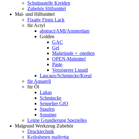
Schulpastelle Kreiden
Zubehör Hilfsmittel
Mal- und Hilfsmittel
Fixativ Firnis Lack
für Acryl
abstract/AMI/Amsterdam
Golden
GAC
Gel
Malgründe + -medien
OPEN-Malmittel
Paste
Verzögerer Liquid
Lascaux/Schmincke/Kreul
für Aquarell
für Öl
Lukas
Schmincke
Sennelier GfO
Staufen
Sonstige
Leime Grundierung Spezielles
Malgrund Werkzeug Zubehör
Drucktechnik
Keilrahmen malfertig