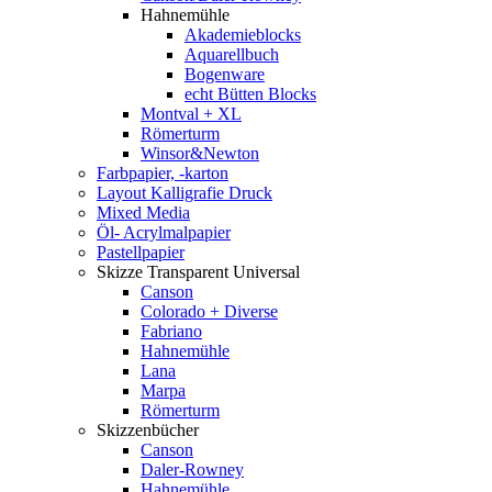
Hahnemühle
Akademieblocks
Aquarellbuch
Bogenware
echt Bütten Blocks
Montval + XL
Römerturm
Winsor&Newton
Farbpapier, -karton
Layout Kalligrafie Druck
Mixed Media
Öl- Acrylmalpapier
Pastellpapier
Skizze Transparent Universal
Canson
Colorado + Diverse
Fabriano
Hahnemühle
Lana
Marpa
Römerturm
Skizzenbücher
Canson
Daler-Rowney
Hahnemühle