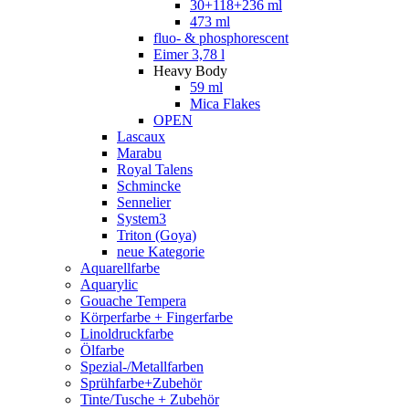
30+118+236 ml
473 ml
fluo- & phosphorescent
Eimer 3,78 l
Heavy Body
59 ml
Mica Flakes
OPEN
Lascaux
Marabu
Royal Talens
Schmincke
Sennelier
System3
Triton (Goya)
neue Kategorie
Aquarellfarbe
Aquarylic
Gouache Tempera
Körperfarbe + Fingerfarbe
Linoldruckfarbe
Ölfarbe
Spezial-/Metallfarben
Sprühfarbe+Zubehör
Tinte/Tusche + Zubehör