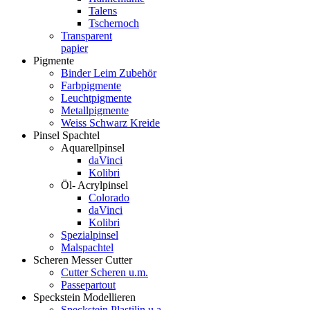
Talens
Tschernoch
Transparent
papier
Pigmente
Binder Leim Zubehör
Farbpigmente
Leuchtpigmente
Metallpigmente
Weiss Schwarz Kreide
Pinsel Spachtel
Aquarellpinsel
daVinci
Kolibri
Öl- Acrylpinsel
Colorado
daVinci
Kolibri
Spezialpinsel
Malspachtel
Scheren Messer Cutter
Cutter Scheren u.m.
Passepartout
Speckstein Modellieren
Speckstein Plastilin u.a.