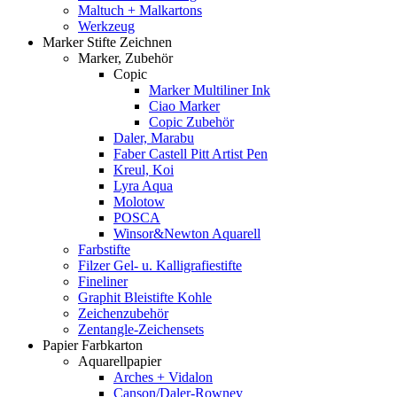
Maltuch + Malkartons
Werkzeug
Marker Stifte Zeichnen
Marker, Zubehör
Copic
Marker Multiliner Ink
Ciao Marker
Copic Zubehör
Daler, Marabu
Faber Castell Pitt Artist Pen
Kreul, Koi
Lyra Aqua
Molotow
POSCA
Winsor&Newton Aquarell
Farbstifte
Filzer Gel- u. Kalligrafiestifte
Fineliner
Graphit Bleistifte Kohle
Zeichenzubehör
Zentangle-Zeichensets
Papier Farbkarton
Aquarellpapier
Arches + Vidalon
Canson/Daler-Rowney