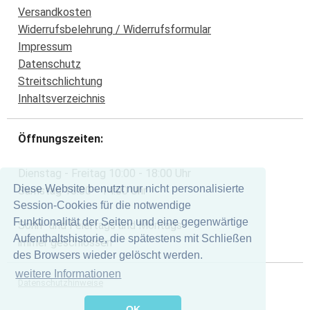
Versandkosten
Widerrufsbelehrung / Widerrufsformular
Impressum
Datenschutz
Streitschlichtung
Inhaltsverzeichnis
Öffnungszeiten:
Dienstag - Freitag 10:00 - 18:00 Uhr
Diese Website benutzt nur nicht personalisierte
Samstag 10:00 - 14:00 Uhr
Session-Cookies für die notwendige
Funktionalität der Seiten und eine gegenwärtige
Sonn- und Feiertags und Montags
Aufenthaltshistorie, die spätestens mit Schließen
immer geschlossen
des Browsers wieder gelöscht werden.
weitere Informationen
Datenschutzhinweise
OK