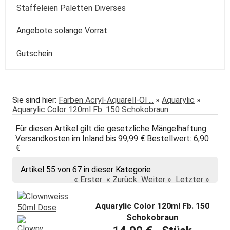
Kolibri
Colorado
Spezialpinsel
Passepartout
Paste
Sonstige
Speckstein Plastilin u.a.
Staffeleien Paletten Diverses
Molotow
Zentangle-Zeichensets
Aquarellbuch
Römerturm
Pastellpapier
Weiss Schwarz Kreide
daVinci
Malspachtel
Verzögerer Liquid
Werkzeug
Staffeleien
Angebote solange Vorrat
POSCA
Bogenware
Winsor&Newton
Skizze Transparent Universal
Kolibri
Paletten Pinselzubehör
Winsor&Newton Aquarell
Gutschein
echt Bütten Blocks
Canson
Skizzenbücher
Diverses Sonstiges
Colorado + Diverse
Canson
Transparent
papier
Fabriano
Daler-Rowney
Sie sind hier:
Farben Acryl-Aquarell-Öl ...
»
Aquarylic
»
Aquarylic Color 120ml Fb. 150 Schokobraun
Hahnemühle
Hahnemühle
Für diesen Artikel gilt die gesetzliche Mängelhaftung.
Lana
Talens
Versandkosten im Inland bis 99,99 € Bestellwert: 6,90
€
Marpa
Tschernoch
Artikel 55 von 67 in dieser Kategorie
Römerturm
« Erster
« Zurück
Weiter »
Letzter »
Aquarylic Color 120ml Fb. 150
Schokobraun