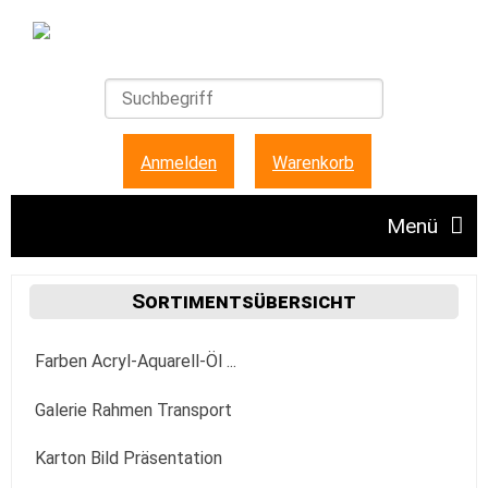
Anmelden
|
Warenkorb
Menü
Angebote
Sortimentsübersicht
Farben Acryl-Aquarell-Öl ...
Unser Ladengeschäft
Acrylfarbe
Galerie Rahmen Transport
FAQ + Hinweise
Golden
Aquarellfarbe
Aufhängung Befestigung
Karton Bild Präsentation