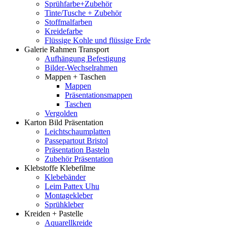
Sprühfarbe+Zubehör
Tinte/Tusche + Zubehör
Stoffmalfarben
Kreidefarbe
Flüssige Kohle und flüssige Erde
Galerie Rahmen Transport
Aufhängung Befestigung
Bilder-Wechselrahmen
Mappen + Taschen
Mappen
Präsentationsmappen
Taschen
Vergolden
Karton Bild Präsentation
Leichtschaumplatten
Passepartout Bristol
Präsentation Basteln
Zubehör Präsentation
Klebstoffe Klebefilme
Klebebänder
Leim Pattex Uhu
Montagekleber
Sprühkleber
Kreiden + Pastelle
Aquarellkreide