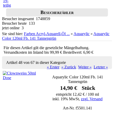
Besucherzähler
Besucher insgesamt 1748859
Besucher heute 133
jetzt online 3
Sie sind hier:
Farben Acryl-Aquarell-Öl ...
»
Aquarylic
»
Aquarylic
Color 120ml Fb. 141 Tannengrün
Für diesen Artikel gilt die gesetzliche Mängelhaftung.
Versandkosten im Inland bis 99,99 € Bestellwert: 6,90 €
Artikel 48 von 67 in dieser Kategorie
« Erster
« Zurück
Weiter »
Letzter »
Aquarylic Color 120ml Fb. 141
Tannengrün
14,90 € Stück
entspricht 12,42 € / 100 ml
inkl. 19% MwSt,
zzgl. Versand
Art-Nr. f5501.141