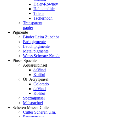
Daler-Rowney
Hahnemühle
Talens
Tschernoch
Transparent
papier
Pigmente
Binder Leim Zubehör
Farbpigmente
Leuchtpigmente
Metallpigmente
Weiss Schwarz Kreide
Pinsel Spachtel
Aquarellpinsel
daVinci
Kolibri
Öl- Acrylpinsel
Colorado
daVinci
Kolibri
Spezialpinsel
Malspachtel
Scheren Messer Cutter
Cutter Scheren u.m.
Passepartout