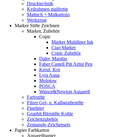
Drucktechnik
Keilrahmen malfertig
Maltuch + Malkartons
Werkzeug
Marker Stifte Zeichnen
Marker, Zubehör
Copic
Marker Multiliner Ink
Ciao Marker
Copic Zubehör
Daler, Marabu
Faber Castell Pitt Artist Pen
Kreul, Koi
Lyra Aqua
Molotow
POSCA
Winsor&Newton Aquarell
Farbstifte
Filzer Gel- u. Kalligrafiestifte
Fineliner
Graphit Bleistifte Kohle
Zeichenzubehör
Zentangle-Zeichensets
Papier Farbkarton
Aquarellpapier