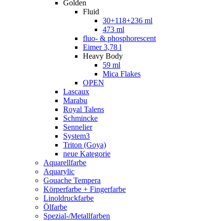
Golden
Fluid
30+118+236 ml
473 ml
fluo- & phosphorescent
Eimer 3,78 l
Heavy Body
59 ml
Mica Flakes
OPEN
Lascaux
Marabu
Royal Talens
Schmincke
Sennelier
System3
Triton (Goya)
neue Kategorie
Aquarellfarbe
Aquarylic
Gouache Tempera
Körperfarbe + Fingerfarbe
Linoldruckfarbe
Ölfarbe
Spezial-/Metallfarben