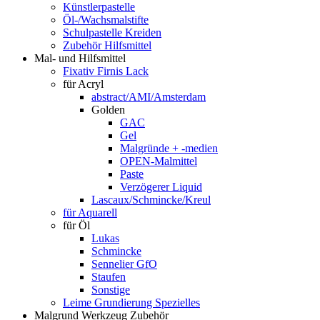
Künstlerpastelle
Öl-/Wachsmalstifte
Schulpastelle Kreiden
Zubehör Hilfsmittel
Mal- und Hilfsmittel
Fixativ Firnis Lack
für Acryl
abstract/AMI/Amsterdam
Golden
GAC
Gel
Malgründe + -medien
OPEN-Malmittel
Paste
Verzögerer Liquid
Lascaux/Schmincke/Kreul
für Aquarell
für Öl
Lukas
Schmincke
Sennelier GfO
Staufen
Sonstige
Leime Grundierung Spezielles
Malgrund Werkzeug Zubehör