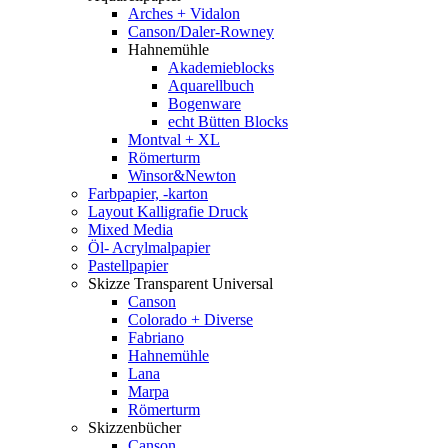
Arches + Vidalon
Canson/Daler-Rowney
Hahnemühle
Akademieblocks
Aquarellbuch
Bogenware
echt Bütten Blocks
Montval + XL
Römerturm
Winsor&Newton
Farbpapier, -karton
Layout Kalligrafie Druck
Mixed Media
Öl- Acrylmalpapier
Pastellpapier
Skizze Transparent Universal
Canson
Colorado + Diverse
Fabriano
Hahnemühle
Lana
Marpa
Römerturm
Skizzenbücher
Canson