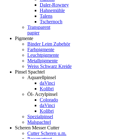
Daler-Rowney
Hahnemühle
Talens
Tschernoch
Transparent
papier
Pigmente
Binder Leim Zubehör
Farbpigmente
Leuchtpigmente
Metallpigmente
Weiss Schwarz Kreide
Pinsel Spachtel
Aquarellpinsel
daVinci
Kolibri
Öl- Acrylpinsel
Colorado
daVinci
Kolibri
Spezialpinsel
Malspachtel
Scheren Messer Cutter
Cutter Scheren u.m.
Passepartout