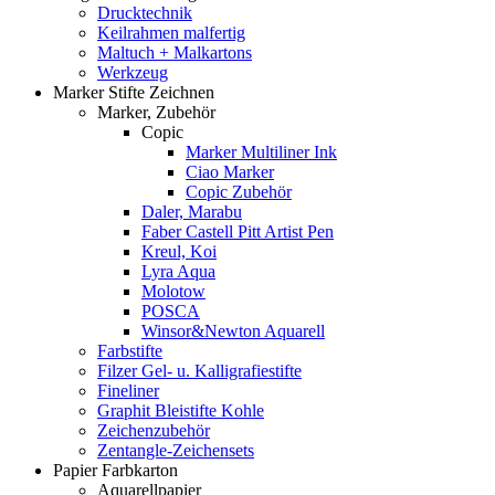
Drucktechnik
Keilrahmen malfertig
Maltuch + Malkartons
Werkzeug
Marker Stifte Zeichnen
Marker, Zubehör
Copic
Marker Multiliner Ink
Ciao Marker
Copic Zubehör
Daler, Marabu
Faber Castell Pitt Artist Pen
Kreul, Koi
Lyra Aqua
Molotow
POSCA
Winsor&Newton Aquarell
Farbstifte
Filzer Gel- u. Kalligrafiestifte
Fineliner
Graphit Bleistifte Kohle
Zeichenzubehör
Zentangle-Zeichensets
Papier Farbkarton
Aquarellpapier