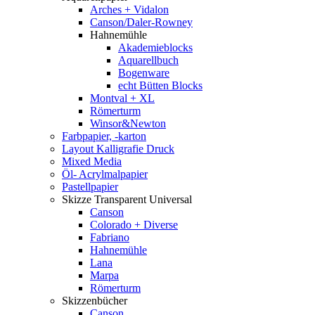
Arches + Vidalon
Canson/Daler-Rowney
Hahnemühle
Akademieblocks
Aquarellbuch
Bogenware
echt Bütten Blocks
Montval + XL
Römerturm
Winsor&Newton
Farbpapier, -karton
Layout Kalligrafie Druck
Mixed Media
Öl- Acrylmalpapier
Pastellpapier
Skizze Transparent Universal
Canson
Colorado + Diverse
Fabriano
Hahnemühle
Lana
Marpa
Römerturm
Skizzenbücher
Canson