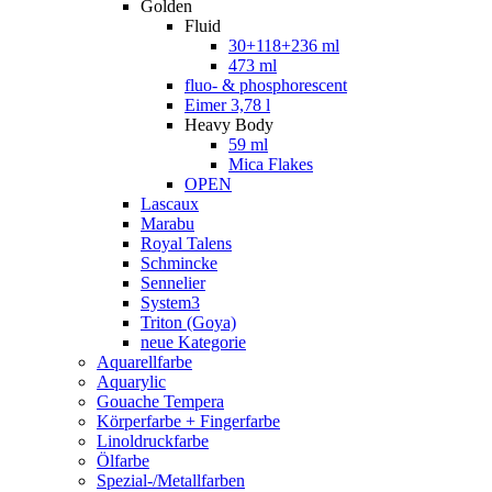
Golden
Fluid
30+118+236 ml
473 ml
fluo- & phosphorescent
Eimer 3,78 l
Heavy Body
59 ml
Mica Flakes
OPEN
Lascaux
Marabu
Royal Talens
Schmincke
Sennelier
System3
Triton (Goya)
neue Kategorie
Aquarellfarbe
Aquarylic
Gouache Tempera
Körperfarbe + Fingerfarbe
Linoldruckfarbe
Ölfarbe
Spezial-/Metallfarben