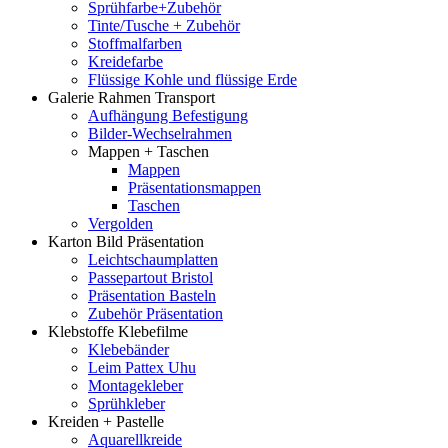
Sprühfarbe+Zubehör
Tinte/Tusche + Zubehör
Stoffmalfarben
Kreidefarbe
Flüssige Kohle und flüssige Erde
Galerie Rahmen Transport
Aufhängung Befestigung
Bilder-Wechselrahmen
Mappen + Taschen
Mappen
Präsentationsmappen
Taschen
Vergolden
Karton Bild Präsentation
Leichtschaumplatten
Passepartout Bristol
Präsentation Basteln
Zubehör Präsentation
Klebstoffe Klebefilme
Klebebänder
Leim Pattex Uhu
Montagekleber
Sprühkleber
Kreiden + Pastelle
Aquarellkreide