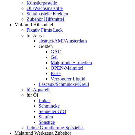
Künstlerpastelle
Öl-/Wachsmalstifte
Schulpastelle Kreiden
Zubehör Hilfsmittel
Mal- und Hilfsmittel
Fixativ Firnis Lack
für Acryl
abstract/AMI/Amsterdam
Golden
GAC
Gel
Malgründe + -medien
OPEN-Malmittel
Paste
Verzögerer Liquid
Lascaux/Schmincke/Kreul
für Aquarell
für Öl
Lukas
Schmincke
Sennelier GfO
Staufen
Sonstige
Leime Grundierung Spezielles
Malgrund Werkzeug Zubehör