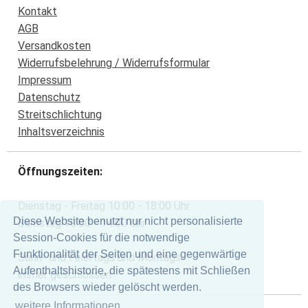
Kontakt
AGB
Versandkosten
Widerrufsbelehrung / Widerrufsformular
Impressum
Datenschutz
Streitschlichtung
Inhaltsverzeichnis
Öffnungszeiten:
Dienstag - Freitag 10:00 - 18:00 Uhr
Diese Website benutzt nur nicht personalisierte
Samstag 10:00 - 14:00 Uhr
Session-Cookies für die notwendige
Funktionalität der Seiten und eine gegenwärtige
Sonn- und Feiertags und Montags
Aufenthaltshistorie, die spätestens mit Schließen
immer geschlossen
des Browsers wieder gelöscht werden.
weitere Informationen