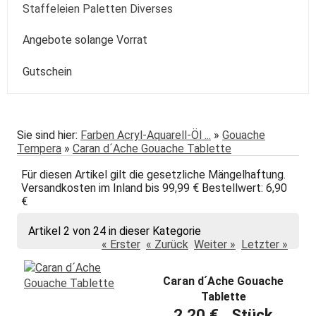
Passepartout
Paste
Sonstige
Speckstein Plastilin u.a.
Staffeleien Paletten Diverses
Molotow
Zentangle-Zeichensets
Aquarellbuch
Römerturm
Pastellpapier
Weiss Schwarz Kreide
daVinci
Malspachtel
Verzögerer Liquid
Werkzeug
Staffeleien
Angebote solange Vorrat
POSCA
Bogenware
Winsor&Newton
Skizze Transparent Universal
Kolibri
Paletten Pinselzubehör
Winsor&Newton Aquarell
Gutschein
echt Bütten Blocks
Canson
Skizzenbücher
Diverses Sonstiges
Colorado + Diverse
Canson
Transparent
papier
Fabriano
Daler-Rowney
Sie sind hier:
Farben Acryl-Aquarell-Öl ...
»
Gouache
Tempera
»
Caran d´Ache Gouache Tablette
Hahnemühle
Hahnemühle
Für diesen Artikel gilt die gesetzliche Mängelhaftung.
Lana
Talens
Versandkosten im Inland bis 99,99 € Bestellwert: 6,90
€
Marpa
Tschernoch
Artikel 2 von 24 in dieser Kategorie
Römerturm
« Erster
« Zurück
Weiter »
Letzter »
Caran d´Ache Gouache
Tablette
2,20 € Stück