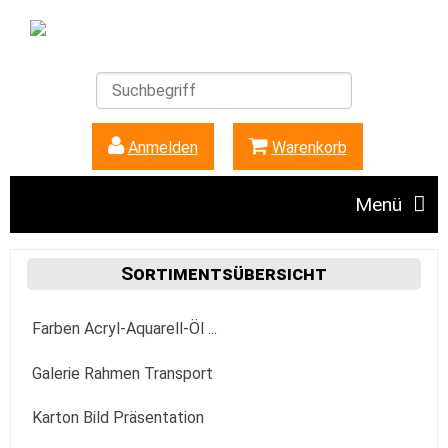
Anmelden
|
Warenkorb
Menü
Angebote
Sortimentsübersicht
Farben Acryl-Aquarell-Öl ...
Unser Ladengeschäft
Acrylfarbe
Galerie Rahmen Transport
FAQ + Hinweise
Golden
Aquarellfarbe
Aufhängung Befestigung
Karton Bild Präsentation