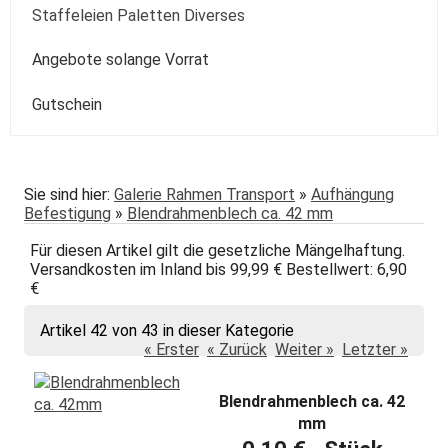
Kolibri
Colorado
Spezialpinsel
Passepartout
Paste
Sonstige
Speckstein Plastilin u.a.
Staffeleien Paletten Diverses
Molotow
Zentangle-Zeichensets
Aquarellbuch
Römerturm
Pastellpapier
Weiss Schwarz Kreide
daVinci
Malspachtel
Verzögerer Liquid
Werkzeug
Staffeleien
Angebote solange Vorrat
POSCA
Bogenware
Winsor&Newton
Skizze Transparent Universal
Kolibri
Paletten Pinselzubehör
Winsor&Newton Aquarell
Gutschein
echt Bütten Blocks
Canson
Skizzenbücher
Diverses Sonstiges
Colorado + Diverse
Canson
Transparent
papier
Fabriano
Daler-Rowney
Sie sind hier:
Galerie Rahmen Transport
»
Aufhängung
Befestigung
»
Blendrahmenblech ca. 42 mm
Hahnemühle
Hahnemühle
Für diesen Artikel gilt die gesetzliche Mängelhaftung.
Lana
Talens
Versandkosten im Inland bis 99,99 € Bestellwert: 6,90
€
Marpa
Tschernoch
Artikel 42 von 43 in dieser Kategorie
Römerturm
« Erster
« Zurück
Weiter »
Letzter »
Blendrahmenblech ca. 42
mm