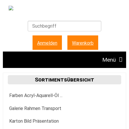
Anmelden
|
Warenkorb
Menü
Angebote
Sortimentsübersicht
Farben Acryl-Aquarell-Öl ...
Unser Ladengeschäft
Acrylfarbe
Galerie Rahmen Transport
FAQ + Hinweise
Golden
Aquarellfarbe
Aufhängung Befestigung
Karton Bild Präsentation