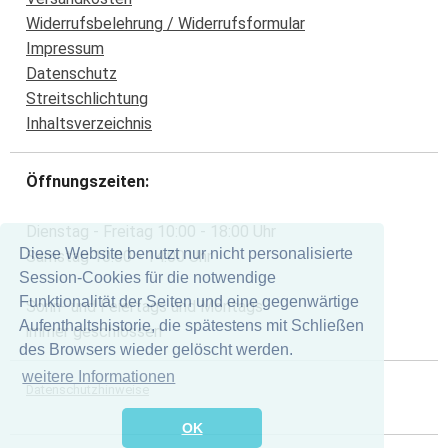
Widerrufsbelehrung / Widerrufsformular
Impressum
Datenschutz
Streitschlichtung
Inhaltsverzeichnis
Öffnungszeiten:
Dienstag - Freitag 10:00 - 18:00 Uhr
Diese Website benutzt nur nicht personalisierte
Samstag 10:00 - 14:00 Uhr
Session-Cookies für die notwendige
Funktionalität der Seiten und eine gegenwärtige
Sonn- und Feiertags und Montags
Aufenthaltshistorie, die spätestens mit Schließen
immer geschlossen
des Browsers wieder gelöscht werden.
weitere Informationen
Datenschutzhinweise
OK