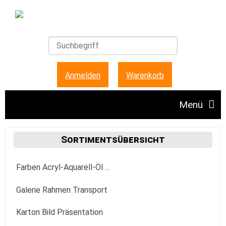
Anmelden
|
Warenkorb
Menü
Angebote
Sortimentsübersicht
Farben Acryl-Aquarell-Öl ...
Unser Ladengeschäft
Acrylfarbe
Galerie Rahmen Transport
FAQ + Hinweise
Golden
Aquarellfarbe
Aufhängung Befestigung
Karton Bild Präsentation