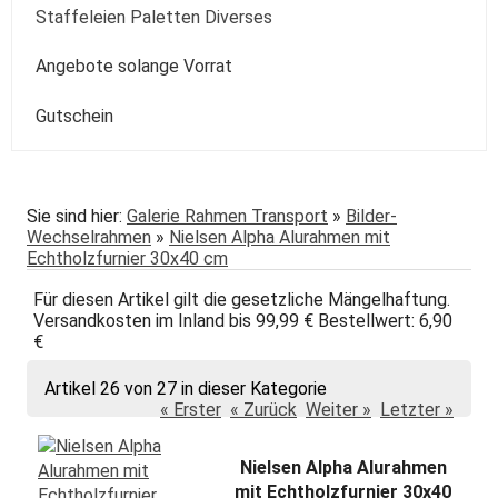
Kolibri
Colorado
Spezialpinsel
Passepartout
Paste
Sonstige
Speckstein Plastilin u.a.
Staffeleien Paletten Diverses
Molotow
Zentangle-Zeichensets
Aquarellbuch
Römerturm
Pastellpapier
Weiss Schwarz Kreide
daVinci
Malspachtel
Verzögerer Liquid
Werkzeug
Staffeleien
Angebote solange Vorrat
POSCA
Bogenware
Winsor&Newton
Skizze Transparent Universal
Kolibri
Paletten Pinselzubehör
Winsor&Newton Aquarell
Gutschein
echt Bütten Blocks
Canson
Skizzenbücher
Diverses Sonstiges
Colorado + Diverse
Canson
Transparent
papier
Fabriano
Daler-Rowney
Sie sind hier:
Galerie Rahmen Transport
»
Bilder-
Wechselrahmen
»
Nielsen Alpha Alurahmen mit
Hahnemühle
Hahnemühle
Echtholzfurnier 30x40 cm
Lana
Talens
Für diesen Artikel gilt die gesetzliche Mängelhaftung.
Versandkosten im Inland bis 99,99 € Bestellwert: 6,90
Marpa
Tschernoch
€
Römerturm
Artikel 26 von 27 in dieser Kategorie
« Erster
« Zurück
Weiter »
Letzter »
Nielsen Alpha Alurahmen
mit Echtholzfurnier 30x40