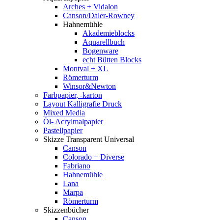
Arches + Vidalon
Canson/Daler-Rowney
Hahnemühle
Akademieblocks
Aquarellbuch
Bogenware
echt Bütten Blocks
Montval + XL
Römerturm
Winsor&Newton
Farbpapier, -karton
Layout Kalligrafie Druck
Mixed Media
Öl- Acrylmalpapier
Pastellpapier
Skizze Transparent Universal
Canson
Colorado + Diverse
Fabriano
Hahnemühle
Lana
Marpa
Römerturm
Skizzenbücher
Canson