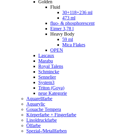
Golden
Fluid
30+118+236 ml
473 ml
fluo- & phosphorescent
Eimer 3,78 l
Heavy Body
59 ml
Mica Flakes
OPEN
Lascaux
Marabu
Royal Talens
Schmincke
Sennelier
System3
Triton (Goya)
neue Kategorie
Aquarellfarbe
Aquarylic
Gouache Tempera
Körperfarbe + Fingerfarbe
Linoldruckfarbe
Ölfarbe
Spezial-/Metallfarben