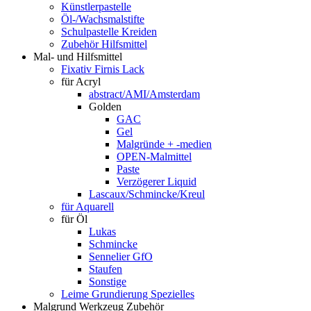
Künstlerpastelle
Öl-/Wachsmalstifte
Schulpastelle Kreiden
Zubehör Hilfsmittel
Mal- und Hilfsmittel
Fixativ Firnis Lack
für Acryl
abstract/AMI/Amsterdam
Golden
GAC
Gel
Malgründe + -medien
OPEN-Malmittel
Paste
Verzögerer Liquid
Lascaux/Schmincke/Kreul
für Aquarell
für Öl
Lukas
Schmincke
Sennelier GfO
Staufen
Sonstige
Leime Grundierung Spezielles
Malgrund Werkzeug Zubehör