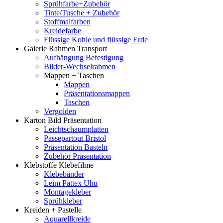
Sprühfarbe+Zubehör
Tinte/Tusche + Zubehör
Stoffmalfarben
Kreidefarbe
Flüssige Kohle und flüssige Erde
Galerie Rahmen Transport
Aufhängung Befestigung
Bilder-Wechselrahmen
Mappen + Taschen
Mappen
Präsentationsmappen
Taschen
Vergolden
Karton Bild Präsentation
Leichtschaumplatten
Passepartout Bristol
Präsentation Basteln
Zubehör Präsentation
Klebstoffe Klebefilme
Klebebänder
Leim Pattex Uhu
Montagekleber
Sprühkleber
Kreiden + Pastelle
Aquarellkreide