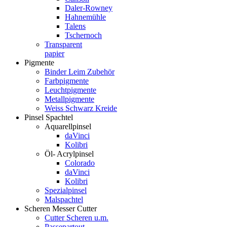
Daler-Rowney
Hahnemühle
Talens
Tschernoch
Transparent
papier
Pigmente
Binder Leim Zubehör
Farbpigmente
Leuchtpigmente
Metallpigmente
Weiss Schwarz Kreide
Pinsel Spachtel
Aquarellpinsel
daVinci
Kolibri
Öl- Acrylpinsel
Colorado
daVinci
Kolibri
Spezialpinsel
Malspachtel
Scheren Messer Cutter
Cutter Scheren u.m.
Passepartout