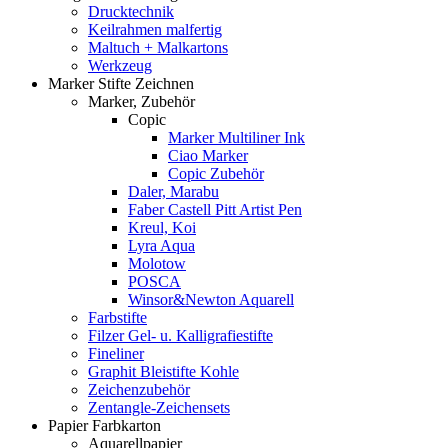
Drucktechnik
Keilrahmen malfertig
Maltuch + Malkartons
Werkzeug
Marker Stifte Zeichnen
Marker, Zubehör
Copic
Marker Multiliner Ink
Ciao Marker
Copic Zubehör
Daler, Marabu
Faber Castell Pitt Artist Pen
Kreul, Koi
Lyra Aqua
Molotow
POSCA
Winsor&Newton Aquarell
Farbstifte
Filzer Gel- u. Kalligrafiestifte
Fineliner
Graphit Bleistifte Kohle
Zeichenzubehör
Zentangle-Zeichensets
Papier Farbkarton
Aquarellpapier